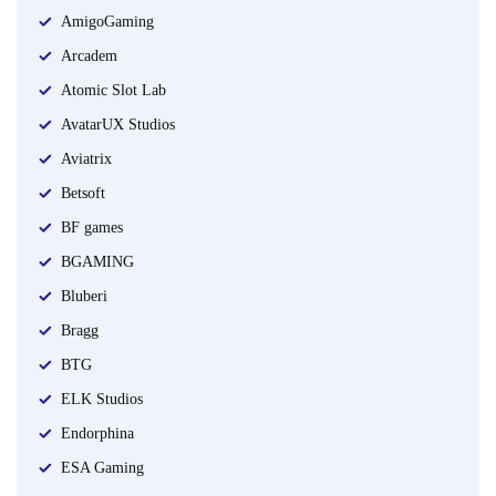
AmigoGaming
Arcadem
Atomic Slot Lab
AvatarUX Studios
Aviatrix
Betsoft
BF games
BGAMING
Bluberi
Bragg
BTG
ELK Studios
Endorphina
ESA Gaming