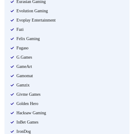
Eurasian Gaming
Evolution Gaming
Evoplay Entertainment
Fazi
Felix Gaming
Fugaso
G.Games
GameArt
Gamomat
Gamzix
Givme Games
Golden Hero
Hacksaw Gaming
InBet Games
IronDog