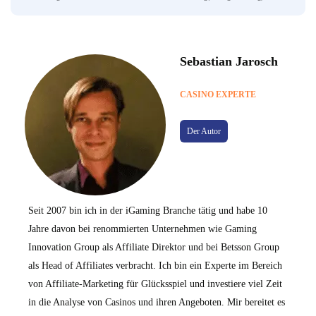
Sebastian Jarosch
CASINO EXPERTE
Der Autor
Seit 2007 bin ich in der iGaming Branche tätig und habe 10
Jahre davon bei renommierten Unternehmen wie Gaming
Innovation Group als Affiliate Direktor und bei Betsson Group
als Head of Affiliates verbracht. Ich bin ein Experte im Bereich
von Affiliate-Marketing für Glücksspiel und investiere viel Zeit
in die Analyse von Casinos und ihren Angeboten. Mir bereitet es