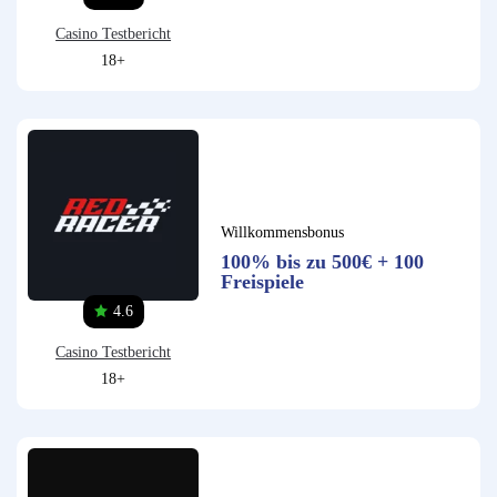
Casino Testbericht
18+
Willkommensbonus
100% bis zu 500€ + 100
Freispiele
4.6
Casino Testbericht
18+