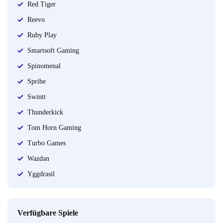
Red Tiger
Reevo
Ruby Play
Smartsoft Gaming
Spinomenal
Spribe
Swintt
Thunderkick
Tom Horn Gaming
Turbo Games
Wazdan
Yggdrasil
Verfügbare Spiele