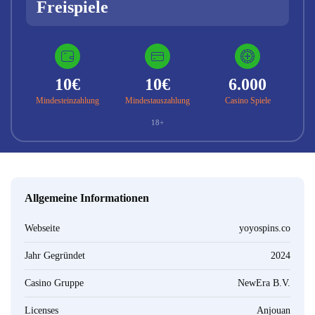
Freispiele
10€
10€
6.000
Mindesteinzahlung
Mindestauszahlung
Casino Spiele
18+
Allgemeine Informationen
Webseite
yoyospins.co
Jahr Gegründet
2024
Casino Gruppe
NewEra B.V.
Licenses
Anjouan