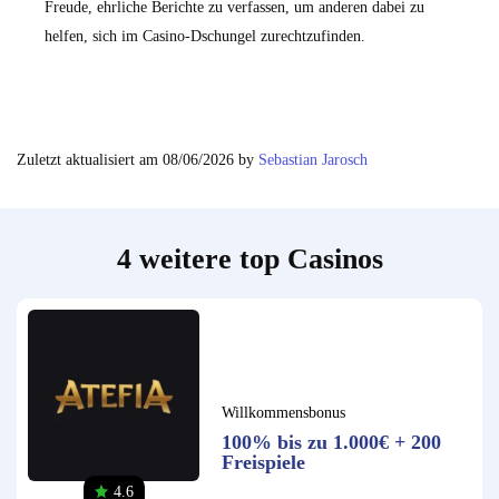
Freude, ehrliche Berichte zu verfassen, um anderen dabei zu
helfen, sich im Casino-Dschungel zurechtzufinden.
Zuletzt aktualisiert am 08/06/2026 by
Sebastian Jarosch
4 weitere top Casinos
Willkommensbonus
100% bis zu 1.000€ + 200
Freispiele
4.6