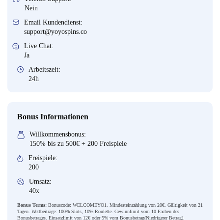
Nein
Email Kundendienst:
support@yoyospins.co
Live Chat:
Ja
Arbeitszeit:
24h
Bonus Informationen
Willkommensbonus:
150% bis zu 500€ + 200 Freispiele
Freispiele:
200
Umsatz:
40x
Bonus Terms:
Bonuscode: WELCOMEYO1. Mindesteinzahlung von 20€. Gültigkeit von 21
Tagen. Wettbeiträge: 100% Slots, 10% Roulette. Gewinnlimit vom 10 Fachen des
Bonusbetrages. Einsatzlimit von 12€ oder 5% vom Bonusbetrag(Niedrigerer Betrag).