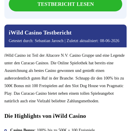
TESTBERICHT LESEN
iWild Casino Testbericht
Getestet durch: Sebastian Jarosch | Zuletzt aktualisiert: 08-06-2026
iWild Casino ist Teil der Altacore N.V. Casino Gruppe und eine Legende
unter den Curacao Casinos. Die Online Spielothek hat bereits eine
Auszeichnung als bestes Casino gewonnen und genießt einen
außerordentlich guten Ruf in der Branche. Schnapp dir den 100% bis zu
500€ Bonus mit 100 Freispielen auf den Slot Dog House von Pragmatic
Play. Das Curacao Casino bietet neben einem tollen Spieleangebot
natürlich auch eine Vielzahl beliebter Zahlungsmethoden.
Die Highlights von iWild Casino
Casino Bonus:
100% bis zu 500€ + 100 Freispiele