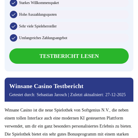
Starkes Willkommenspaket
Hohe Auszahlungsquoten
Sehr viele Spielehersteller
Umfangreiches Zahlungsangebot
TESTBERICHT LESEN
Winsane Casino Testbericht
Getestet durch: Sebastian Jarosch | Zuletzt aktualisiert: 27-12-2025
Winsane Casino ist die neue Spielothek von Softgenius N.V., die neben
einem tollen Interface auch eine modernen KI gesteuerten Plattform
verwendet, um dir ein ganz besonders personalisiertes Erlebnis zu bieten.
Die Spielothek bietet ein sehr gutes Bonusprogramm mit einem starken