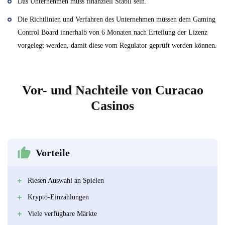
Das Unternehmen muss finanziell Stabil sein.
Die Richtlinien und Verfahren des Unternehmen müssen dem Gaming
Control Board innerhalb von 6 Monaten nach Erteilung der Lizenz
vorgelegt werden, damit diese vom Regulator geprüft werden können.
Vor- und Nachteile von Curacao
Casinos
Vorteile
Riesen Auswahl an Spielen
Krypto-Einzahlungen
Viele verfügbare Märkte