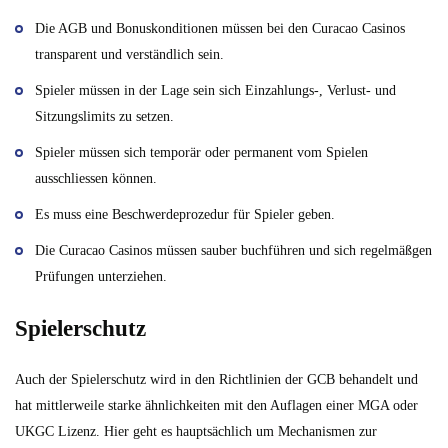
Die AGB und Bonuskonditionen müssen bei den Curacao Casinos
transparent und verständlich sein.
Spieler müssen in der Lage sein sich Einzahlungs-, Verlust- und
Sitzungslimits zu setzen.
Spieler müssen sich temporär oder permanent vom Spielen
ausschliessen können.
Es muss eine Beschwerdeprozedur für Spieler geben.
Die Curacao Casinos müssen sauber buchführen und sich regelmäßgen
Prüfungen unterziehen.
Spielerschutz
Auch der Spielerschutz wird in den Richtlinien der GCB behandelt und
hat mittlerweile starke ähnlichkeiten mit den Auflagen einer MGA oder
UKGC Lizenz. Hier geht es hauptsächlich um Mechanismen zur