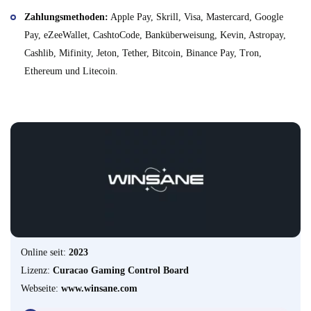
Zahlungsmethoden:
Apple Pay, Skrill, Visa, Mastercard, Google
Pay, eZeeWallet, CashtoCode, Banküberweisung, Kevin, Astropay,
Cashlib, Mifinity, Jeton, Tether, Bitcoin, Binance Pay, Tron,
Ethereum und Litecoin.
Online seit:
2023
Lizenz:
Curacao Gaming Control Board
Webseite:
www.winsane.com