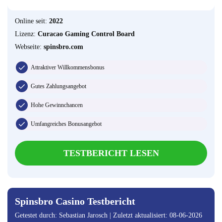
Online seit:
2022
Lizenz:
Curacao Gaming Control Board
Webseite:
spinsbro.com
Attraktiver Willkommensbonus
Gutes Zahlungsangebot
Hohe Gewinnchancen
Umfangreiches Bonusangebot
TESTBERICHT LESEN
Spinsbro Casino Testbericht
Getestet durch: Sebastian Jarosch | Zuletzt aktualisiert: 08-06-2026