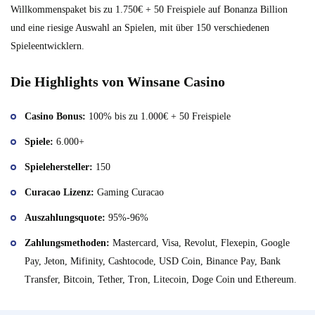
Willkommenspaket bis zu 1.750€ + 50 Freispiele auf Bonanza Billion
und eine riesige Auswahl an Spielen, mit über 150 verschiedenen
Spieleentwicklern.
Die Highlights von Winsane Casino
Casino Bonus:
100% bis zu 1.000€ + 50 Freispiele
Spiele:
6.000+
Spielehersteller:
150
Curacao Lizenz:
Gaming Curacao
Auszahlungsquote:
95%-96%
Zahlungsmethoden:
Mastercard, Visa, Revolut, Flexepin, Google
Pay, Jeton, Mifinity, Cashtocode, USD Coin, Binance Pay, Bank
Transfer, Bitcoin, Tether, Tron, Litecoin, Doge Coin und Ethereum.