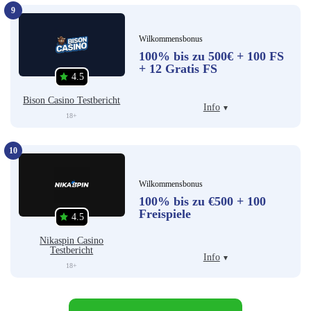
Wilkommensbonus
100% bis zu 500€ + 100 FS
+ 12 Gratis FS
4.5
Bison Casino Testbericht
Info
18+
Wilkommensbonus
100% bis zu €500 + 100
Freispiele
4.5
Nikaspin Casino
Testbericht
Info
18+