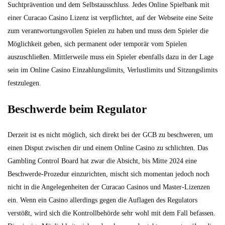
Suchtprävention und dem Selbstausschluss. Jedes Online Spielbank mit
einer Curacao Casino Lizenz ist verpflichtet, auf der Webseite eine Seite
zum verantwortungsvollen Spielen zu haben und muss dem Spieler die
Möglichkeit geben, sich permanent oder temporär vom Spielen
auszuschließen. Mittlerweile muss ein Spieler ebenfalls dazu in der Lage
sein im Online Casino Einzahlungslimits, Verlustlimits und Sitzungslimits
festzulegen.
Beschwerde beim Regulator
Derzeit ist es nicht möglich, sich direkt bei der GCB zu beschweren, um
einen Disput zwischen dir und einem Online Casino zu schlichten. Das
Gambling Control Board hat zwar die Absicht, bis Mitte 2024 eine
Beschwerde-Prozedur einzurichten, mischt sich momentan jedoch noch
nicht in die Angelegenheiten der Curacao Casinos und Master-Lizenzen
ein. Wenn ein Casino allerdings gegen die Auflagen des Regulators
verstößt, wird sich die Kontrollbehörde sehr wohl mit dem Fall befassen.