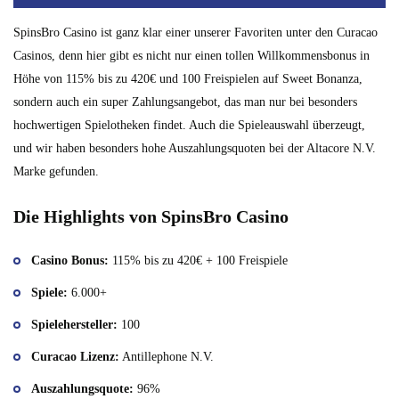
SpinsBro Casino ist ganz klar einer unserer Favoriten unter den Curacao
Casinos, denn hier gibt es nicht nur einen tollen Willkommensbonus in
Höhe von 115% bis zu 420€ und 100 Freispielen auf Sweet Bonanza,
sondern auch ein super Zahlungsangebot, das man nur bei besonders
hochwertigen Spielotheken findet. Auch die Spieleauswahl überzeugt,
und wir haben besonders hohe Auszahlungsquoten bei der Altacore N.V.
Marke gefunden.
Die Highlights von SpinsBro Casino
Casino Bonus:
115% bis zu 420€ + 100 Freispiele
Spiele:
6.000+
Spielehersteller:
100
Curacao Lizenz:
Antillephone N.V.
Auszahlungsquote:
96%