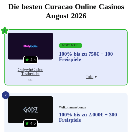
Die besten Curacao Online Casinos
August 2026
BESTE WAHL
100% bis zu 750€ + 100
Freispiele
4.5
OnlywinCasino
Testbericht
Info
18+
Wilkommensbonus
100% bis zu 2.000€ + 300
Freispiele
4.6