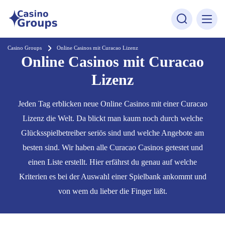
Casino Groups
Online Casinos mit Curacao Lizenz
Online Casinos mit Curacao
Lizenz
Jeden Tag erblicken neue Online Casinos mit einer Curacao
Lizenz die Welt. Da blickt man kaum noch durch welche
Glücksspielbetreiber seriös sind und welche Angebote am
besten sind. Wir haben alle Curacao Casinos getestet und
einen Liste erstellt. Hier erfährst du genau auf welche
Kriterien es bei der Auswahl einer Spielbank ankommt und
von wem du lieber die Finger läßt.