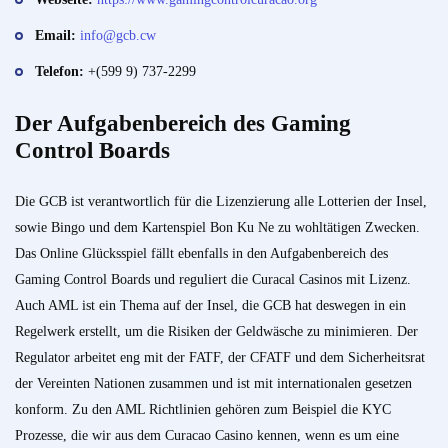
Email:
info@gcb.cw
Telefon:
+(599 9) 737-2299
Der Aufgabenbereich des Gaming
Control Boards
Die GCB ist verantwortlich für die Lizenzierung alle Lotterien der Insel,
sowie Bingo und dem Kartenspiel Bon Ku Ne zu wohltätigen Zwecken.
Das Online Glücksspiel fällt ebenfalls in den Aufgabenbereich des
Gaming Control Boards und reguliert die Curacal Casinos mit Lizenz.
Auch AML ist ein Thema auf der Insel, die GCB hat deswegen in ein
Regelwerk erstellt, um die Risiken der Geldwäsche zu minimieren. Der
Regulator arbeitet eng mit der FATF, der CFATF und dem Sicherheitsrat
der Vereinten Nationen zusammen und ist mit internationalen gesetzen
konform. Zu den AML Richtlinien gehören zum Beispiel die KYC
Prozesse, die wir aus dem Curacao Casino kennen, wenn es um eine