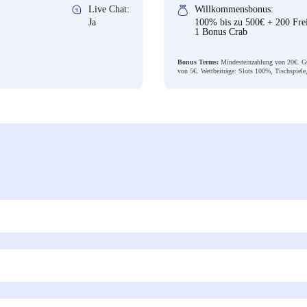
Fazi
Live Chat:
Willkommensbonus:
Ja
100% bis zu 500€ + 200 Frei
Fugaso
1 Bonus Crab
Gamebeat
Bonus Terms:
Mindesteinzahlung von 20€. Gü
Gamzix
von 5€. Wettbeiträge: Slots 100%, Tischspiele
Hacksaw Gaming
IronDog
Kiron Interactive
Merkur
NetGaming
OneTouch
Pariplay
Platipus
Playson
Pragmatic Play
Red Rake