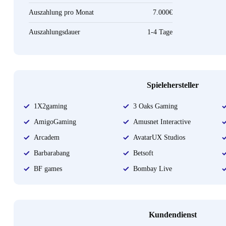
Auszahlung pro Monat
7.000€
Auszahlungsdauer
1-4 Tage
Spielehersteller
1X2gaming
3 Oaks Gaming
AmigoGaming
Amusnet Interactive
Arcadem
AvatarUX Studios
Barbarabang
Betsoft
BF games
Bombay Live
BTG
Caleta Gaming
Claw
CT Interactive
Kundendienst
ELK Studios
Endorphina