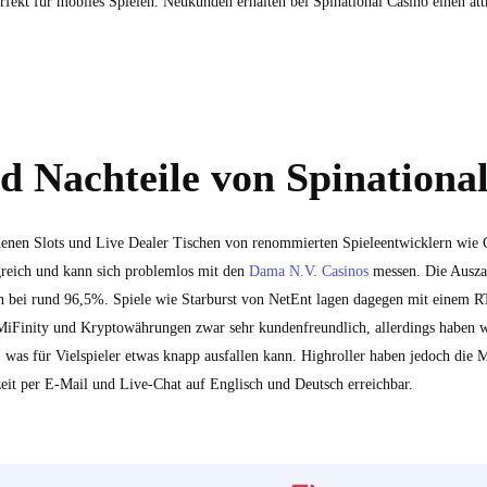
perfekt für mobiles Spielen. Neukunden erhalten bei Spinational Casino einen a
d Nachteile von Spinationa
iedenen Slots und Live Dealer Tischen von renommierten Spieleentwicklern w
greich und kann sich problemlos mit den
Dama N.V. Casinos
messen. Die Auszah
h bei rund 96,5%. Spiele wie Starburst von NetEnt lagen dagegen mit einem R
iFinity und Kryptowährungen zwar sehr kundenfreundlich, allerdings haben wir
, was für Vielspieler etwas knapp ausfallen kann. Highroller haben jedoch die
eit per E-Mail und Live-Chat auf Englisch und Deutsch erreichbar.