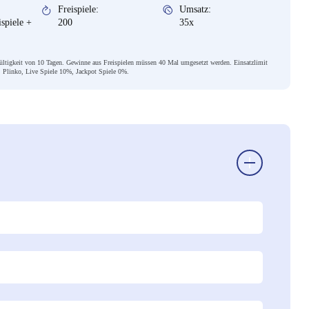
Freispiele:
Umsatz:
spiele +
200
35x
ltigkeit von 10 Tagen. Gewinne aus Freispielen müssen 40 Mal umgesetzt werden. Einsatzlimit
, Plinko, Live Spiele 10%, Jackpot Spiele 0%.