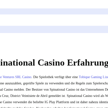
Relax Gaming
Ruby Play
Shady Lady
Smartsoft Gaming
Spinomenal
Swintt
Tom Horn Gaming
Winfinity
inational Casino Erfahrun
e Ventures SRL Casino
. Die Spielothek verfügt über eine
Tobique Gaming Liz
e auszuzahlen, geprüfte Spiele zu verwenden und die Regeln zum Spielerschut
nal Casino melden. Der Besitzer von Spinational Casino ist das Unternehmen D
Cruz, District Veintisiete de Abril gemeldet ist. Spinational Casino wird als 
 Casino verwendet die beliebte IG Play Plattform und ist daher nahezu identi