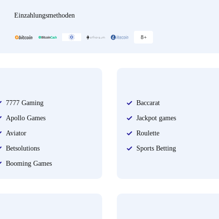
Einzahlungsmethoden
8+
7777 Gaming
Baccarat
Apollo Games
Jackpot games
Aviator
Roulette
Betsolutions
Sports Betting
Booming Games
Candle Bets
ELA Games
Evolution Gaming