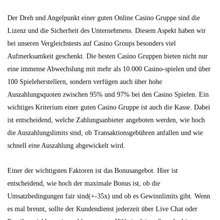
Der Dreh und Angelpunkt einer guten Online Casino Gruppe sind die
Lizenz und die Sicherheit des Unternehmens. Diesem Aspekt haben wir
bei unseren Vergleichstests auf Casino Groups besonders viel
Aufmerksamkeit geschenkt. Die besten Casino Gruppen bieten nicht nur
eine immense Abwechslung mit mehr als 10.000 Casino-spielen und über
100 Spieleherstellern, sondern verfügen auch über hohe
Auszahlungsquoten zwischen 95% und 97% bei den Casino Spielen. Ein
wichtiges Kriterium einer guten Casino Gruppe ist auch die Kasse. Dabei
ist entscheidend, welche Zahlungsanbieter angeboten werden, wie hoch
die Auszahlungslimits sind, ob Transaktionsgebühren anfallen und wie
schnell eine Auszahlung abgewickelt wird.
Einer der wichtigsten Faktoren ist das Bonusangebot. Hier ist
entscheidend, wie hoch der maximale Bonus ist, ob die
Umsatzbedingungen fair sind(+-35x) und ob es Gewinnlimits gibt. Wenn
es mal brennt, sollte der Kundendienst jederzeit über Live Chat oder