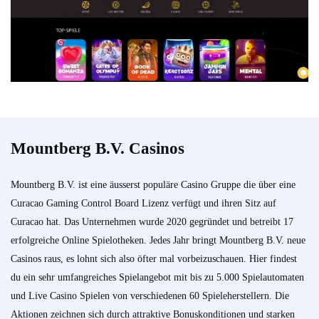
Mountberg B.V. Casinos
Mountberg B.V. ist eine äusserst populäre Casino Gruppe die über eine
Curacao Gaming Control Board Lizenz verfügt und ihren Sitz auf
Curacao hat. Das Unternehmen wurde 2020 gegründet und betreibt 17
erfolgreiche Online Spielotheken. Jedes Jahr bringt Mountberg B.V. neue
Casinos raus, es lohnt sich also öfter mal vorbeizuschauen. Hier findest
du ein sehr umfangreiches Spielangebot mit bis zu 5.000 Spielautomaten
und Live Casino Spielen von verschiedenen 60 Spieleherstellern. Die
Aktionen zeichnen sich durch attraktive Bonuskonditionen und starken