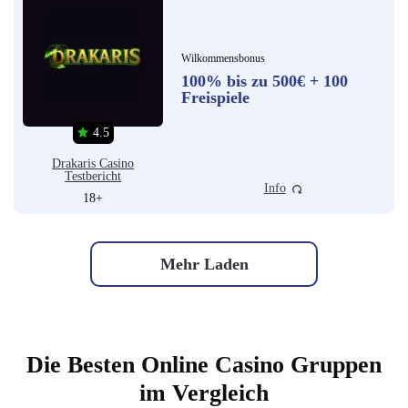
Wilkommensbonus
100% bis zu 500€ + 100
Freispiele
4.5
Drakaris Casino
Testbericht
Info
18+
Mehr Laden
Die Besten Online Casino Gruppen
im Vergleich