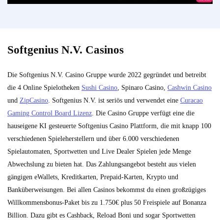
Softgenius N.V. Casinos
Die Softgenius N.V. Casino Gruppe wurde 2022 gegründet und betreibt
die 4 Online Spielotheken
Sushi Casino
, Spinaro Casino,
Cashwin Casino
und
ZipCasino
. Softgenius N.V. ist seriös und verwendet eine
Curacao
Gaming Control Board Lizenz
. Die Casino Gruppe verfügt eine die
hauseigene KI gesteuerte Softgenius Casino Plattform, die mit knapp 100
verschiedenen Spieleherstellern und über 6.000 verschiedenen
Spielautomaten, Sportwetten und Live Dealer Spielen jede Menge
Abwechslung zu bieten hat. Das Zahlungsangebot besteht aus vielen
gängigen eWallets, Kreditkarten, Prepaid-Karten, Krypto und
Banküberweisungen. Bei allen Casinos bekommst du einen großzügiges
Willkommensbonus-Paket bis zu 1.750€ plus 50 Freispiele auf Bonanza
Billion. Dazu gibt es Cashback, Reload Boni und sogar Sportwetten