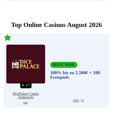
Top Online Casinos August 2026
BESTE WAHL
100% bis zu 2.500€ + 100
Freispiele
4.5
DicePalace Casino
Testbericht
Info
18+