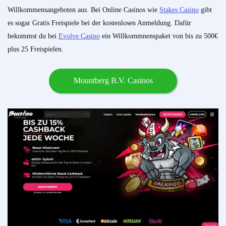
Willkommensangeboten aus. Bei Online Casinos wie
Stakes Casino
gibt
es sogar Gratis Freispiele bei der kostenlosen Anmeldung. Dafür
bekommst du bei
Evolve Casino
ein Willkommnenspaket von bis zu 500€
plus 25 Freispielen.
Mountberg B.V. Casinos