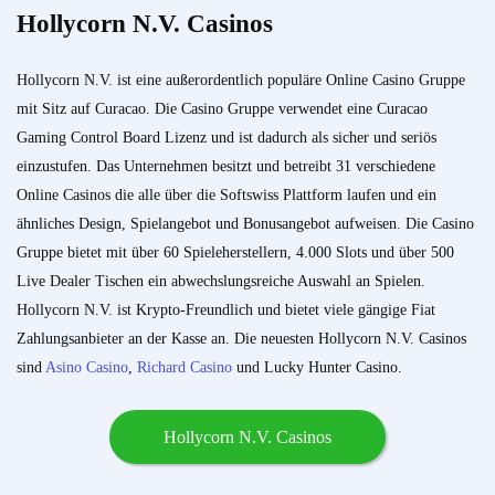
Hollycorn N.V. Casinos
Hollycorn N.V. ist eine außerordentlich populäre Online Casino Gruppe
mit Sitz auf Curacao. Die Casino Gruppe verwendet eine Curacao
Gaming Control Board Lizenz und ist dadurch als sicher und seriös
einzustufen. Das Unternehmen besitzt und betreibt 31 verschiedene
Online Casinos die alle über die Softswiss Plattform laufen und ein
ähnliches Design, Spielangebot und Bonusangebot aufweisen. Die Casino
Gruppe bietet mit über 60 Spieleherstellern, 4.000 Slots und über 500
Live Dealer Tischen ein abwechslungsreiche Auswahl an Spielen.
Hollycorn N.V. ist Krypto-Freundlich und bietet viele gängige Fiat
Zahlungsanbieter an der Kasse an. Die neuesten Hollycorn N.V. Casinos
sind
Asino Casino
,
Richard Casino
und Lucky Hunter Casino.
Hollycorn N.V. Casinos