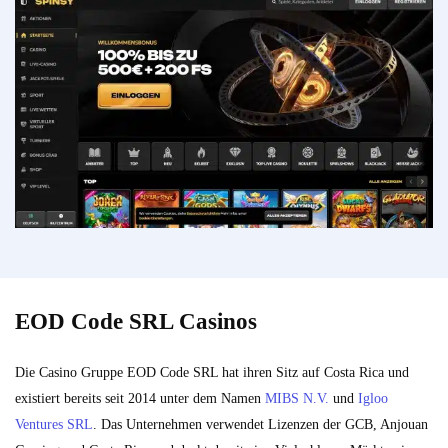
EOD Code SRL Casinos
Die Casino Gruppe EOD Code SRL hat ihren Sitz auf Costa Rica und
existiert bereits seit 2014 unter dem Namen
MIBS N.V.
und
Igloo
Ventures SRL
. Das Unternehmen verwendet Lizenzen der GCB, Anjouan