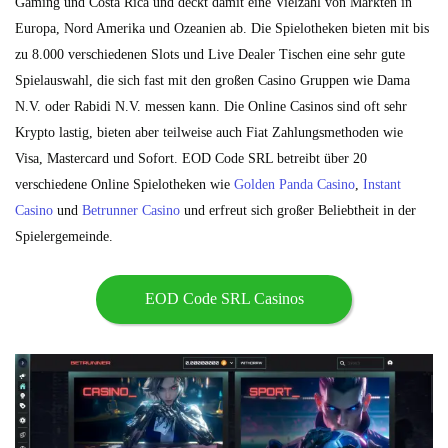
Gaming und Costa Rica und deckt damit eine Vielzahl von Märkten in
Europa, Nord Amerika und Ozeanien ab. Die Spielotheken bieten mit bis
zu 8.000 verschiedenen Slots und Live Dealer Tischen eine sehr gute
Spielauswahl, die sich fast mit den großen Casino Gruppen wie Dama
N.V. oder Rabidi N.V. messen kann. Die Online Casinos sind oft sehr
Krypto lastig, bieten aber teilweise auch Fiat Zahlungsmethoden wie
Visa, Mastercard und Sofort. EOD Code SRL betreibt über 20
verschiedene Online Spielotheken wie
Golden Panda Casino
,
Instant
Casino
und
Betrunner Casino
und erfreut sich großer Beliebtheit in der
Spielergemeinde.
EOD Code SRL Casinos