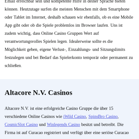
Email erreichbar sein und kompetente Hilfe in deiner Sprache bieten
können. Heutzutage surfen die meisten Menschen mit dem Smartphone
oder Tablet im Internet, deshalb schauen wir ebenfalls, ob es eine Mobile
App gibt oder ob die Spiele problemlos im Browser laufen. Uns ist
zudem wichtig, dass Online Casino Gruppen Wert auf
verantwortungsvolles Spielen legen. Idealerweise sollte es die
Möglichkeit geben, eigene Verlust-, Einzahlungs- und Sitzungslimits
festzulegen und bei Bedarf das Spielerkonto temporär oder permanent zu
schließen.
Altacore N.V. Casinos
Altacore N.V. ist eine erfolgreiche Casino Gruppe die über 15
verschiedene Online Casinos wie
iWild Casino
,
SpinsBro Casino
,
CosmicSlot Casino
und
Winlegends Casino
besitzt und betreibt. Die
Firma ist auf Curacao registriert und verfügt über eine seriöse Curacao