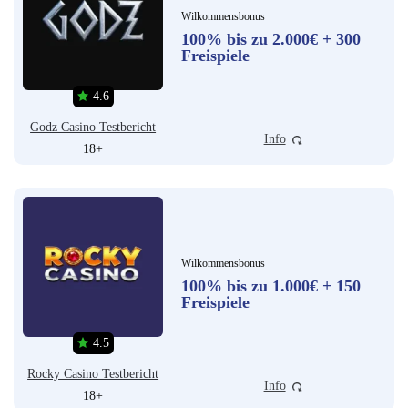
Wilkommensbonus
100% bis zu 2.000€ + 300
Freispiele
4.6
Godz Casino Testbericht
Info
18+
Wilkommensbonus
100% bis zu 1.000€ + 150
Freispiele
4.5
Rocky Casino Testbericht
Info
18+