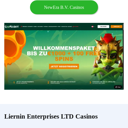
NewEra B.V. Casinos
Liernin Enterprises LTD Casinos