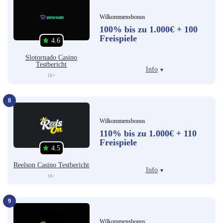
Wilkommensbonus
100% bis zu 1.000€ + 100
Freispiele
4.6
Slotornado Casino
Testbericht
Info
18+
Wilkommensbonus
110% bis zu 1.000€ + 110
Freispiele
4.5
Reelson Casino Testbericht
Info
18+
Wilkommensbonus