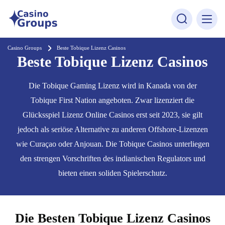
Casino Groups
Beste Tobique Lizenz Casinos
Beste Tobique Lizenz Casinos
Die Tobique Gaming Lizenz wird in Kanada von der
Tobique First Nation angeboten. Zwar lizenziert die
Glücksspiel Lizenz Online Casinos erst seit 2023, sie gilt
jedoch als seriöse Alternative zu anderen Offshore-Lizenzen
wie Curaçao oder Anjouan. Die Tobique Casinos unterliegen
den strengen Vorschriften des indianischen Regulators und
bieten einen soliden Spielerschutz.
Die Besten Tobique Lizenz Casinos