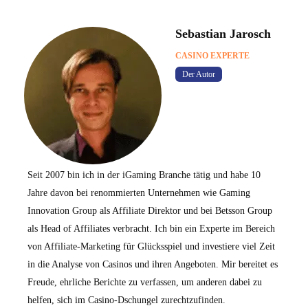
Sebastian Jarosch
CASINO EXPERTE
Der Autor
Seit 2007 bin ich in der iGaming Branche tätig und habe 10
Jahre davon bei renommierten Unternehmen wie Gaming
Innovation Group als Affiliate Direktor und bei Betsson Group
als Head of Affiliates verbracht. Ich bin ein Experte im Bereich
von Affiliate-Marketing für Glücksspiel und investiere viel Zeit
in die Analyse von Casinos und ihren Angeboten. Mir bereitet es
Freude, ehrliche Berichte zu verfassen, um anderen dabei zu
helfen, sich im Casino-Dschungel zurechtzufinden.