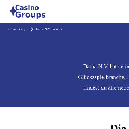
Casino Groups
Dama N.V. Casinos
Dama N.V. hat seine
Glücksspielbranche. D
findest du alle ne
Die