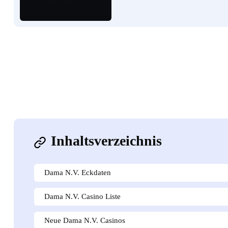
Inhaltsverzeichnis
Dama N.V. Eckdaten
Dama N.V. Casino Liste
Neue Dama N.V. Casinos