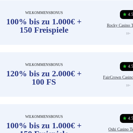
WILKOMMENSBONUS
4.
100% bis zu 1.000€ +
Rocky Casino T
150 Freispiele
18+
WILKOMMENSBONUS
4.
120% bis zu 2.000€ +
FairCrown Casino
100 FS
18+
WILKOMMENSBONUS
4.
100% bis zu 1.000€ +
Oshi Casino Te