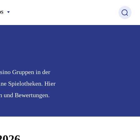
OS
asino Gruppen in der
ine Spielotheken. Hier
en und Bewertungen.
2026