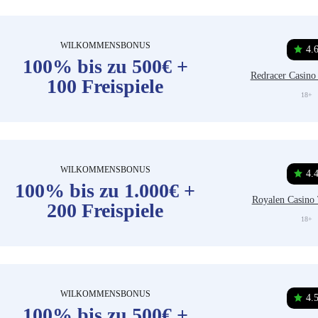
WILKOMMENSBONUS
4.
100% bis zu 500€ +
Redracer Casino 
100 Freispiele
18+
WILKOMMENSBONUS
4.
100% bis zu 1.000€ +
Royalen Casino 
200 Freispiele
18+
WILKOMMENSBONUS
4.
100% bis zu 500€ +