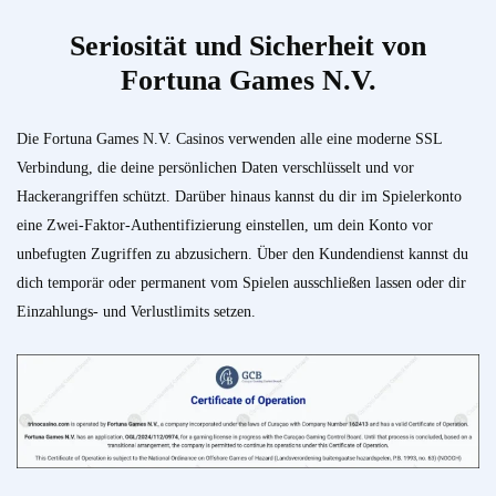
Seriosität und Sicherheit von
Fortuna Games N.V.
Die Fortuna Games N.V. Casinos verwenden alle eine moderne SSL
Verbindung, die deine persönlichen Daten verschlüsselt und vor
Hackerangriffen schützt. Darüber hinaus kannst du dir im Spielerkonto
eine Zwei-Faktor-Authentifizierung einstellen, um dein Konto vor
unbefugten Zugriffen zu abzusichern. Über den Kundendienst kannst du
dich temporär oder permanent vom Spielen ausschließen lassen oder dir
Einzahlungs- und Verlustlimits setzen.