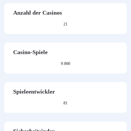
Anzahl der Casinos
21
Casino-Spiele
9.000
Spieleentwickler
81