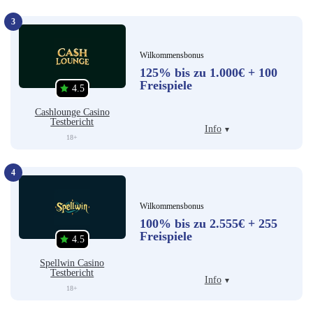
Wilkommensbonus
125% bis zu 1.000€ + 100
Freispiele
4.5
Cashlounge Casino
Testbericht
Info
18+
Wilkommensbonus
100% bis zu 2.555€ + 255
Freispiele
4.5
Spellwin Casino
Testbericht
Info
18+