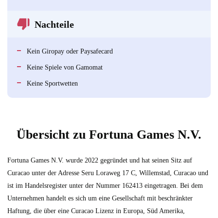
Nachteile
Kein Giropay oder Paysafecard
Keine Spiele von Gamomat
Keine Sportwetten
Übersicht zu Fortuna Games N.V.
Fortuna Games N.V. wurde 2022 gegründet und hat seinen Sitz auf
Curacao unter der Adresse Seru Loraweg 17 C, Willemstad, Curacao und
ist im Handelsregister unter der Nummer 162413 eingetragen. Bei dem
Unternehmen handelt es sich um eine Gesellschaft mit beschränkter
Haftung, die über eine Curacao Lizenz in Europa, Süd Amerika,