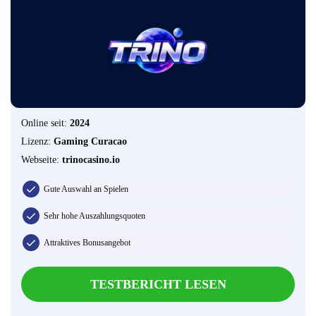
Online seit:
2024
Lizenz:
Gaming Curacao
Webseite:
trinocasino.io
Gute Auswahl an Spielen
Sehr hohe Auszahlungsquoten
Attraktives Bonusangebot
TESTBERICHT LESEN