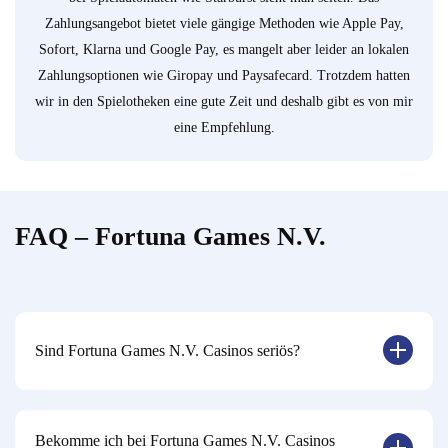
Zahlungsangebot bietet viele gängige Methoden wie Apple Pay,
Sofort, Klarna und Google Pay, es mangelt aber leider an lokalen
Zahlungsoptionen wie Giropay und Paysafecard. Trotzdem hatten
wir in den Spielotheken eine gute Zeit und deshalb gibt es von mir
eine Empfehlung.
FAQ – Fortuna Games N.V.
Sind Fortuna Games N.V. Casinos seriös?
Bekomme ich bei Fortuna Games N.V. Casinos