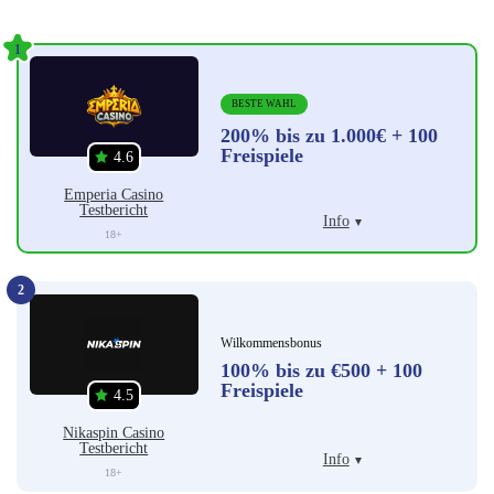
BESTE WAHL
200% bis zu 1.000€ + 100
Freispiele
4.6
Emperia Casino
Testbericht
Info
18+
Wilkommensbonus
100% bis zu €500 + 100
Freispiele
4.5
Nikaspin Casino
Testbericht
Info
18+