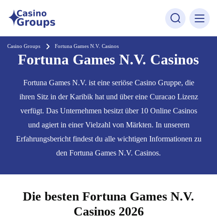
Casino Groups
Fortuna Games N.V. Casinos
Fortuna Games N.V. Casinos
Fortuna Games N.V. ist eine seriöse Casino Gruppe, die
ihren Sitz in der Karibik hat und über eine Curacao Lizenz
verfügt. Das Unternehmen besitzt über 10 Online Casinos
und agiert in einer Vielzahl von Märkten. In unserem
Erfahrungsbericht findest du alle wichtigen Informationen zu
den Fortuna Games N.V. Casinos.
Die besten Fortuna Games N.V.
Casinos 2026