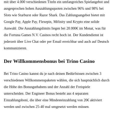
mit über 4.000 verschiedenen Titeln ein umfangreiches Spielangebot und
ausgesprochen hohen Auszahlungsquoten zwischen 96% und 98% bei
Slots wie Starburst oder Razor Shark. Das Zahlungsangebot bietet mit
Google Pay, Apple Pay, Flexepin, Mifinity und Krypto eine solide
Auswahl. Die Auszahlungslimits liegen bei 20.000€ im Monat, was für
die Fortuna Games N.V. Casinos recht hoch ist. Der Kundendienst ist
jederzeit über Live Chat oder per Email erreichbar und auch auf Deutsch
kommunizieren.
Der Willkommensbonus bei Trino Casino
Bei Trino Casino kannst du je nach deinen Bedürfnissen zwischen 3
verschiedenen Willkommenspaketen wählen, die sich hauptsächlich durch
die Höhe des Bonusguthabens und der Anzahl der Freispiele
unterscheiden. Der Engineer Bonus besteht aus 4 separaten
Einzahlungsboni, die über eine Mindesteinzahlung von 20€ aktiviert
werden und zwischen 25-40 mal umgesetzt werden müssen.