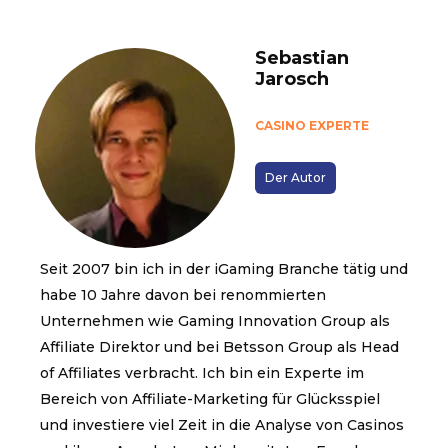
Sebastian
Jarosch
CASINO EXPERTE
Der Autor
Seit 2007 bin ich in der iGaming Branche tätig und
habe 10 Jahre davon bei renommierten
Unternehmen wie Gaming Innovation Group als
Affiliate Direktor und bei Betsson Group als Head
of Affiliates verbracht. Ich bin ein Experte im
Bereich von Affiliate-Marketing für Glücksspiel
und investiere viel Zeit in die Analyse von Casinos