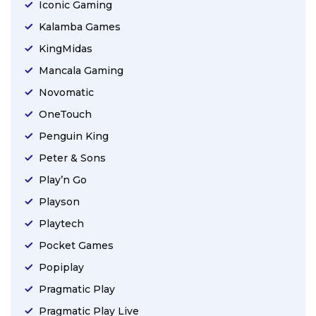
Iconic Gaming
Kalamba Games
KingMidas
Mancala Gaming
Novomatic
OneTouch
Penguin King
Peter & Sons
Play’n Go
Playson
Playtech
Pocket Games
Popiplay
Pragmatic Play
Pragmatic Play Live