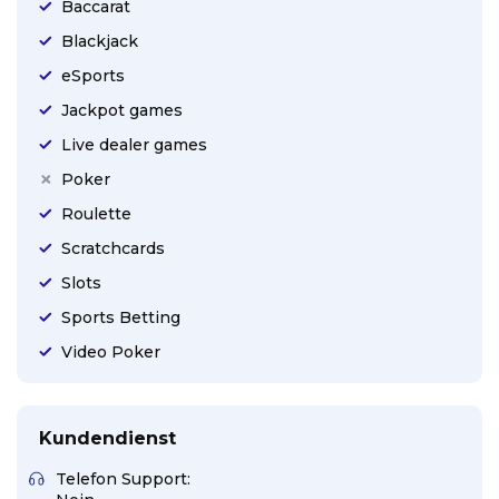
Baccarat
Blackjack
eSports
Jackpot games
Live dealer games
Poker
Roulette
Scratchcards
Slots
Sports Betting
Video Poker
Kundendienst
Telefon Support: