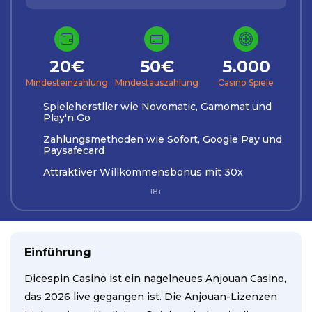
20€
50€
5.000
Mindesteinzahlung
Mindestauszahlung
Casino Spiele
Spieleherstller wie Novomatic, Gamomat und
Play'n Go
Zahlungsmethoden wie Sofort, Google Pay und
Paysafecard
Attraktiver Willkommensbonus mit 30x
18+
Einführung
Dicespin Casino ist ein nagelneues Anjouan Casino,
das 2026 live gegangen ist. Die Anjouan-Lizenzen