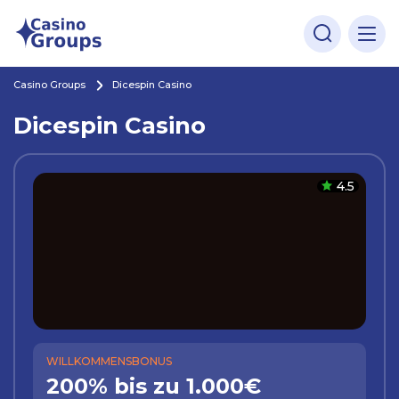
Casino Groups
Dicespin Casino
Dicespin Casino
4.5
WILLKOMMENSBONUS
200% bis zu 1.000€