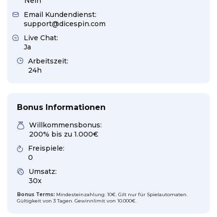
Nein
Email Kundendienst:
support@dicespin.com
Live Chat:
Ja
Arbeitszeit:
24h
Bonus Informationen
Willkommensbonus:
200% bis zu 1.000€
Freispiele:
0
Umsatz:
30x
Bonus Terms:
Mindesteinzahlung: 10€. Gilt nur für Spielautomaten.
Gültigkeit von 3 Tagen. Gewinnlimit von 10.000€.