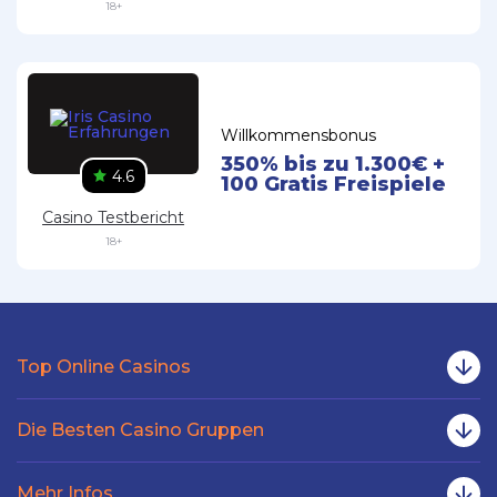
18+
Willkommensbonus
350% bis zu 1.300€ +
4.6
100 Gratis Freispiele
Casino Testbericht
18+
Top Online Casinos
Die Besten Casino Gruppen
Mehr Infos