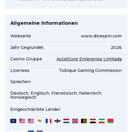
Allgemeine Informationen
Webseite
www.dicespin.com
Jahr Gegründet
2026
Casino Gruppe
AccelCore Enterprise Limitada
Licenses
Tobique Gaming Commission
Sprachen
Deutsch, Englisch, Französisch, Italienisch,
Norwegisch
Eingeschränkte Länder