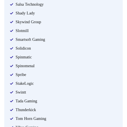
Salsa Technology
Shady Lady
Skywind Group
Slotmill
Smartsoft Gaming
Solidicon
Spinmatic
Spinomenal
Spribe
StakeLogic
Swintt
Tada Gaming
Thunderkick
Tom Horn Gaming