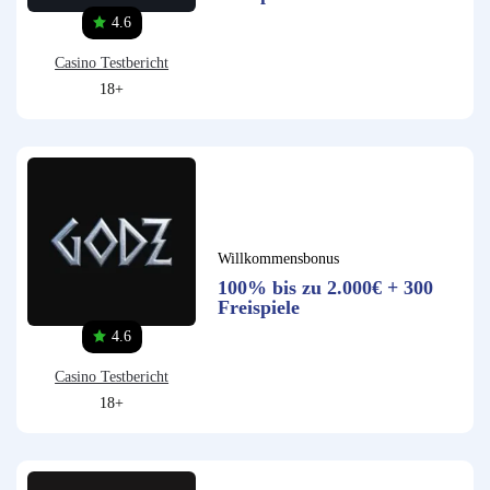
4.6
Casino Testbericht
18+
Willkommensbonus
100% bis zu 2.000€ + 300
Freispiele
4.6
Casino Testbericht
18+