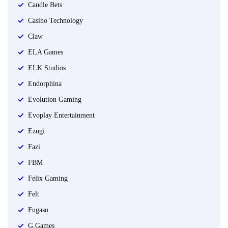
Candle Bets
Casino Technology
Claw
ELA Games
ELK Studios
Endorphina
Evolution Gaming
Evoplay Entertainment
Ezugi
Fazi
FBM
Felix Gaming
Felt
Fugaso
G.Games