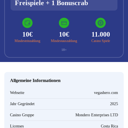
Freispiele + 1 Bonuscrab
10€
10€
11.000
Mindesteinzahlung
Mindestauszahlung
Casino Spiele
18+
Allgemeine Informationen
Webseite
vegashero.com
Jahr Gegründet
2025
Casino Gruppe
Mondero Enterprises LTD
Licenses
Costa Rica