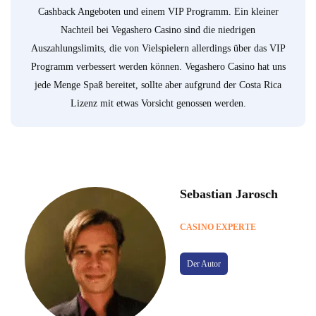
Cashback Angeboten und einem VIP Programm. Ein kleiner
Nachteil bei Vegashero Casino sind die niedrigen
Auszahlungslimits, die von Vielspielern allerdings über das VIP
Programm verbessert werden können. Vegashero Casino hat uns
jede Menge Spaß bereitet, sollte aber aufgrund der Costa Rica
Lizenz mit etwas Vorsicht genossen werden.
Sebastian Jarosch
CASINO EXPERTE
Der Autor