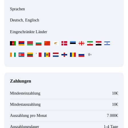
Sprachen
Deutsch, Englisch
Eingeschränkte Länder
8+
Zahlungen
Mindesteinzahlung
10€
Mindestauszahlung
10€
Auszahlung pro Monat
7.000€
Auszahlungsdauer
1-4 Tage