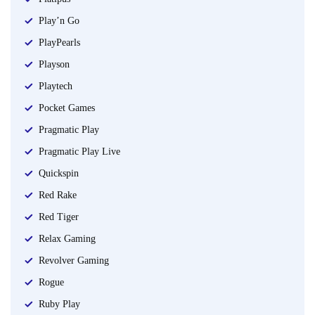
Play’n Go
PlayPearls
Playson
Playtech
Pocket Games
Pragmatic Play
Pragmatic Play Live
Quickspin
Red Rake
Red Tiger
Relax Gaming
Revolver Gaming
Rogue
Ruby Play