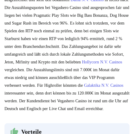
Die Auszahlungsquoten bei Vegashero Casino sind ausgesprochen fair und
liegen bei vielen Pragmatic Play Slots wie Big Bass Bonanza, Dog House
und Sugar Rush im Bereich von 96%. Es lohnt sich trotzdem, vor dem
Spielen den RTP noch einmal zu prüfen, denn bei einigen Slots wie
Starburst haben wir einen RTP von lediglich 94% ermittelt, rund 2 %
unter dem Branchendurchschnitt. Das Zahlungsangebot ist dafür sehr
umfangreich und läßt sich durch lokale Zahlungsmethoden wie Sofort,
Jeton, Mifinity und Krypto mit den beliebten
Hollycorn N.V. Casinos
vergleichen. Die Auszahlungslimits sind mit 7.000€ im Monat dafür
etwas niedrig und können ausschließlich über das VIP Programm
verbessert werden. Für Highroller könnten die
Galaktika N.V. Casinos
interessanter sein, denn dort können bis zu 120.000€ im Monat ausgezahlt
werden. Der Kundendienst bei Vegashero Casino ist rund um die Uhr auf
Deutsch und Englisch per Live Chat und Email erreichbar.
Vorteile