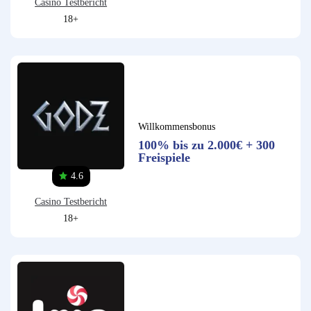
Casino Testbericht
18+
Willkommensbonus
100% bis zu 2.000€ + 300
Freispiele
4.6
Casino Testbericht
18+