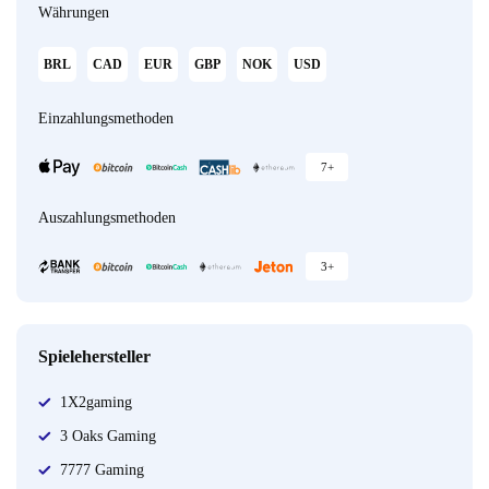
Währungen
BRL
CAD
EUR
GBP
NOK
USD
Einzahlungsmethoden
7+
Auszahlungsmethoden
3+
Spielehersteller
1X2gaming
3 Oaks Gaming
7777 Gaming