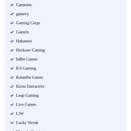
Gamesinc
gamevy
Gaming Corps
Gamzix
Habanero
Hacksaw Gaming
InBet Games
KA Gaming
Kalamba Games
Kiron Interactive
Leap Gaming
Live Games
LiW
Lucky Streak