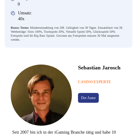
0
Umsatz:
40x
Bonus Terms:
Mindesteinzahlung von 20€. Gültigkeit von 30 Tagen. Einsatzlimit von 5€.
Wettbeiträge: Slots 100%, Tischspiele 20%, Virtuelle Spiele 50%, Glücksspiele 50%.
Freispiele sind für Big Bass Splash. Gewinne aus Freispielen müssen 30 Mal umgesetzt
werden.
Sebastian Jarosch
CASINO EXPERTE
Der Autor
Seit 2007 bin ich in der iGaming Branche tätig und habe 10