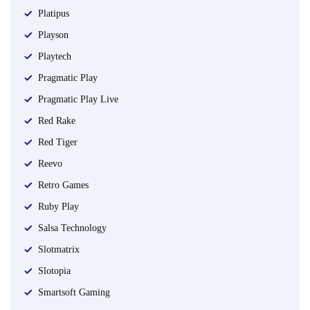
Platipus
Playson
Playtech
Pragmatic Play
Pragmatic Play Live
Red Rake
Red Tiger
Reevo
Retro Games
Ruby Play
Salsa Technology
Slotmatrix
Slotopia
Smartsoft Gaming