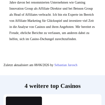
Jahre davon bei renommierten Unternehmen wie Gaming
Innovation Group als Affiliate Direktor und bei Betsson Group
als Head of Affiliates verbracht. Ich bin ein Experte im Bereich
von Affiliate-Marketing für Glücksspiel und investiere viel Zeit
in die Analyse von Casinos und ihren Angeboten. Mir bereitet es
Freude, ehrliche Berichte zu verfassen, um anderen dabei zu
helfen, sich im Casino-Dschungel zurechtzufinden.
Zuletzt aktualisiert am 08/06/2026 by
Sebastian Jarosch
4 weitere top Casinos