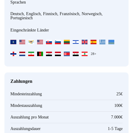
Sprachen
Deutsch, Englisch, Finnisch, Französisch, Norwegisch,
Portugiesisch
Eingeschränkte Länder
28+
Zahlungen
Mindesteinzahlung
25€
Mindestauszahlung
100€
Auszahlung pro Monat
7.000€
Auszahlungsdauer
1-5 Tage