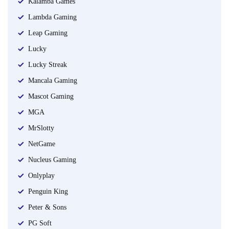
Kalamba Games
Lambda Gaming
Leap Gaming
Lucky
Lucky Streak
Mancala Gaming
Mascot Gaming
MGA
MrSlotty
NetGame
Nucleus Gaming
Onlyplay
Penguin King
Peter & Sons
PG Soft