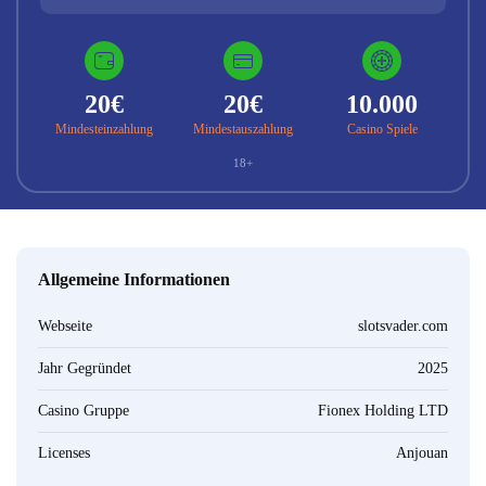
20€
20€
10.000
Mindesteinzahlung
Mindestauszahlung
Casino Spiele
18+
Allgemeine Informationen
Webseite
slotsvader.com
Jahr Gegründet
2025
Casino Gruppe
Fionex Holding LTD
Licenses
Anjouan