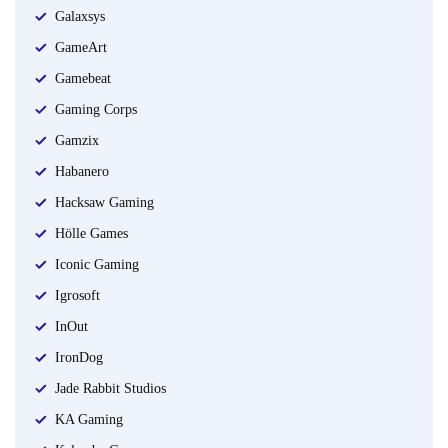
Galaxsys
GameArt
Gamebeat
Gaming Corps
Gamzix
Habanero
Hacksaw Gaming
Hölle Games
Iconic Gaming
Igrosoft
InOut
IronDog
Jade Rabbit Studios
KA Gaming