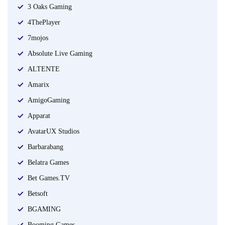
3 Oaks Gaming
4ThePlayer
7mojos
Absolute Live Gaming
ALTENTE
Amarix
AmigoGaming
Apparat
AvatarUX Studios
Barbarabang
Belatra Games
Bet Games.TV
Betsoft
BGAMING
Booming Games