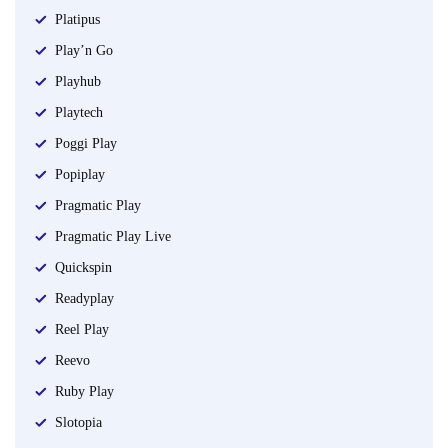
Platipus
Play’n Go
Playhub
Playtech
Poggi Play
Popiplay
Pragmatic Play
Pragmatic Play Live
Quickspin
Readyplay
Reel Play
Reevo
Ruby Play
Slotopia