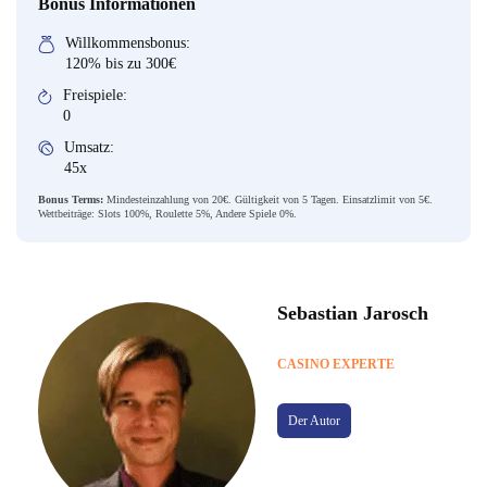
Bonus Informationen
Willkommensbonus:
120% bis zu 300€
Freispiele:
0
Umsatz:
45x
Bonus Terms:
Mindesteinzahlung von 20€. Gültigkeit von 5 Tagen. Einsatzlimit von 5€.
Wettbeiträge: Slots 100%, Roulette 5%, Andere Spiele 0%.
Sebastian Jarosch
CASINO EXPERTE
Der Autor