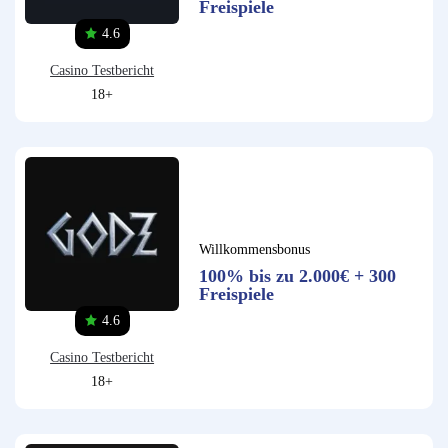
Freispiele
4.6
Casino Testbericht
18+
Willkommensbonus
100% bis zu 2.000€ + 300
Freispiele
4.6
Casino Testbericht
18+