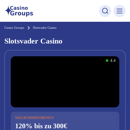
Casino Groups
Slotsvader Casino
Slotsvader Casino
4.4
WILLKOMMENSBONUS
120% bis zu 300€