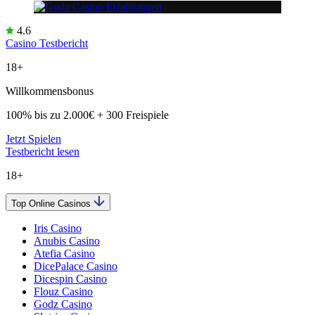
4.6
Casino Testbericht
18+
Willkommensbonus
100% bis zu 2.000€ + 300 Freispiele
Jetzt Spielen
Testbericht lesen
18+
Top Online Casinos
Iris Casino
Anubis Casino
Atefia Casino
DicePalace Casino
Dicespin Casino
Flouz Casino
Godz Casino