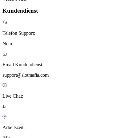
Kundendienst
Telefon Support:
Nein
Email Kundendienst:
support@slotmafia.com
Live Chat:
Ja
Arbeitszeit:
24h