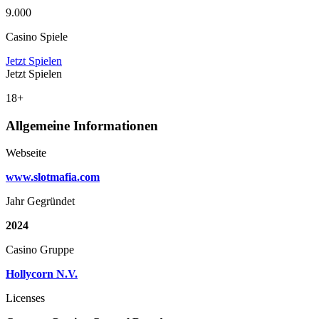
9.000
Casino Spiele
Jetzt Spielen
Jetzt Spielen
18+
Allgemeine Informationen
Webseite
www.slotmafia.com
Jahr Gegründet
2024
Casino Gruppe
Hollycorn N.V.
Licenses