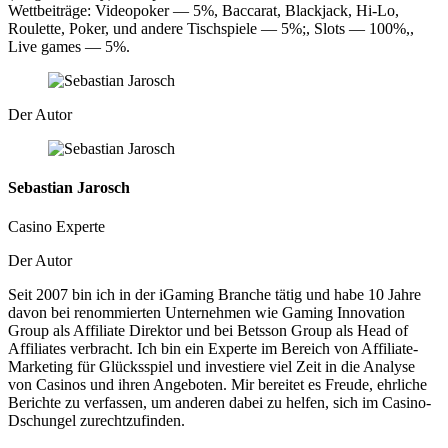
Wettbeiträge: Videopoker — 5%, Baccarat, Blackjack, Hi-Lo,
Roulette, Poker, und andere Tischspiele — 5%;, Slots — 100%,,
Live games — 5%.
Der Autor
Sebastian Jarosch
Casino Experte
Der Autor
Seit 2007 bin ich in der iGaming Branche tätig und habe 10 Jahre
davon bei renommierten Unternehmen wie Gaming Innovation
Group als Affiliate Direktor und bei Betsson Group als Head of
Affiliates verbracht. Ich bin ein Experte im Bereich von Affiliate-
Marketing für Glücksspiel und investiere viel Zeit in die Analyse
von Casinos und ihren Angeboten. Mir bereitet es Freude, ehrliche
Berichte zu verfassen, um anderen dabei zu helfen, sich im Casino-
Dschungel zurechtzufinden.