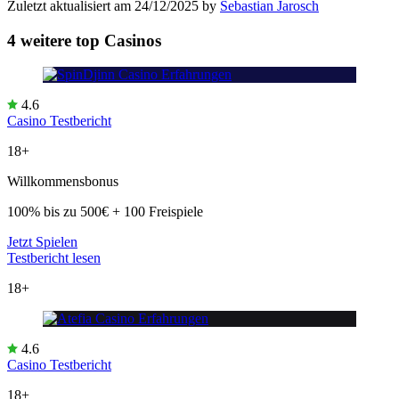
Zuletzt aktualisiert am 24/12/2025 by
Sebastian Jarosch
4 weitere top Casinos
4.6
Casino Testbericht
18+
Willkommensbonus
100% bis zu 500€ + 100 Freispiele
Jetzt Spielen
Testbericht lesen
18+
4.6
Casino Testbericht
18+