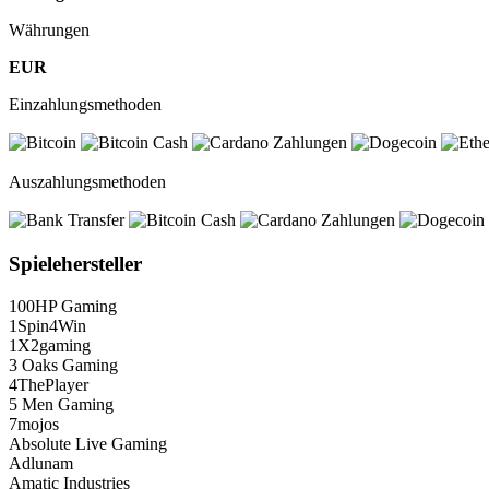
Währungen
EUR
Einzahlungsmethoden
Auszahlungsmethoden
Spielehersteller
100HP Gaming
1Spin4Win
1X2gaming
3 Oaks Gaming
4ThePlayer
5 Men Gaming
7mojos
Absolute Live Gaming
Adlunam
Amatic Industries