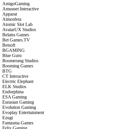
AmigoGaming
Amusnet Interactive
Apparat
Atmosfera
Atomic Slot Lab
AvatarUX Studios
Belatra Games
Bet Games.TV
Betsoft
BGAMING
Blue Guru
Boomerang Studios
Booming Games
BTG
CT Interactive
Electric Elephant
ELK Studios
Endorphina
ESA Gaming
Eurasian Gaming
Evolution Gaming
Evoplay Entertainment
Ezugi
Fantasma Games
Felix Gaming