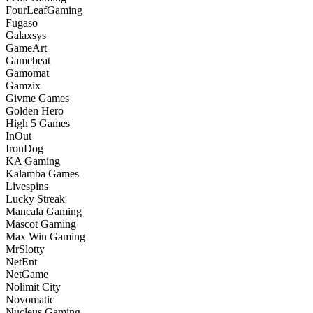
FourLeafGaming
Fugaso
Galaxsys
GameArt
Gamebeat
Gamomat
Gamzix
Givme Games
Golden Hero
High 5 Games
InOut
IronDog
KA Gaming
Kalamba Games
Livespins
Lucky Streak
Mancala Gaming
Mascot Gaming
Max Win Gaming
MrSlotty
NetEnt
NetGame
Nolimit City
Novomatic
Nucleus Gaming