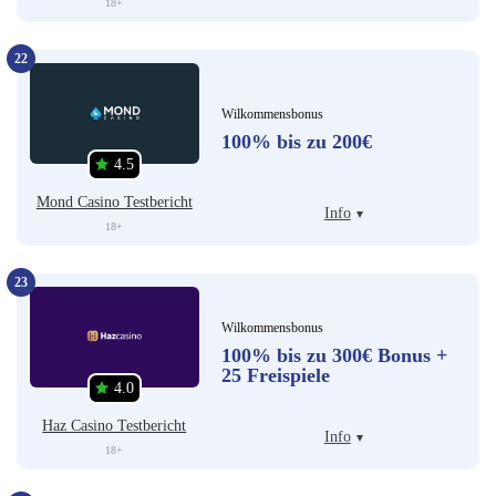
18+
Wilkommensbonus
100% bis zu 200€
4.5
Mond Casino Testbericht
Info
18+
Wilkommensbonus
100% bis zu 300€ Bonus +
25 Freispiele
4.0
Haz Casino Testbericht
Info
18+