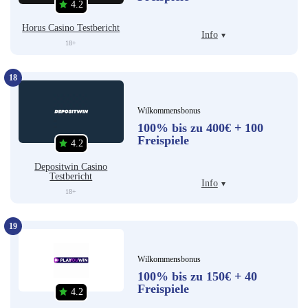
4.2
Horus Casino Testbericht
Info
18+
Wilkommensbonus
100% bis zu 400€ + 100
Freispiele
4.2
Depositwin Casino
Testbericht
Info
18+
Wilkommensbonus
100% bis zu 150€ + 40
Freispiele
4.2