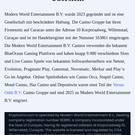
Casino Orca
Modern World Entertainment B.V. wurde 2023 gegründet und ist eine
Kaiserino Casino
Gesellschaft mit beschränkter Haftung. Die Casino Gruppe hat ihren
Firmensitz auf Curacao unter der Adresse 10 Korporaalweg, Willemstad,
Wettbet Casino
Curaçao und ist im Handelsregister mit der Nummer 163861 eingetragen.
Boombang Casino
Die Modern World Entertainment B.V. Casinos verwenden die bekannte
BlueOcean Gaming Plattform und haben knapp 9.000 verschiedene Slots
Sweetsino Casino
und Live Casino Spiele von bekannten Softwareherstellern wie Netent,
Hercules Casino
Evolution, Pragmatic Play, Gamomat, Novomatic, Merkur und Play’n
Go im Angebot. Online Spielotheken wie Casino Orca, Stupid Casino,
Mond Casino, Haz Casino und Depositwin waren einst Teil der
Versus
Odds B.V.
Casino Gruppe und sind 2025 zu Modern World Entertainment
B.V. migriert.