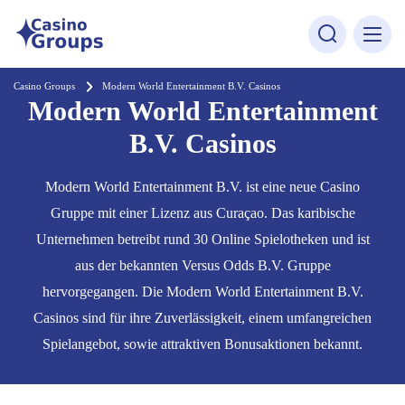
Casino Groups
Modern World Entertainment B.V. Casinos
Modern World Entertainment
B.V. Casinos
Modern World Entertainment B.V. ist eine neue Casino
Gruppe mit einer Lizenz aus Curaçao. Das karibische
Unternehmen betreibt rund 30 Online Spielotheken und ist
aus der bekannten Versus Odds B.V. Gruppe
hervorgegangen. Die Modern World Entertainment B.V.
Casinos sind für ihre Zuverlässigkeit, einem umfangreichen
Spielangebot, sowie attraktiven Bonusaktionen bekannt.