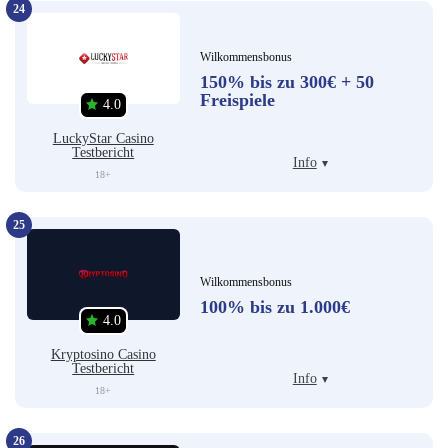
Wilkommensbonus
150% bis zu 300€ + 50
Freispiele
4.0
LuckyStar Casino
Testbericht
Info
18+
Wilkommensbonus
100% bis zu 1.000€
4.0
Kryptosino Casino
Testbericht
Info
18+