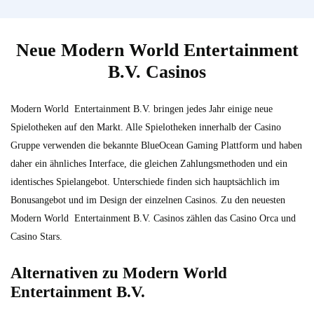
Stupid Casino
Neue Modern World Entertainment
Wolfy Casino
B.V. Casinos
PowerBet777
ArtCasino
Modern World Entertainment B.V. bringen jedes Jahr einige neue
DepositWin
Spielotheken auf den Markt. Alle Spielotheken innerhalb der Casino
Gruppe verwenden die bekannte BlueOcean Gaming Plattform und haben
Kryptosino
daher ein ähnliches Interface, die gleichen Zahlungsmethoden und ein
BlackLion Casino
identisches Spielangebot. Unterschiede finden sich hauptsächlich im
HazCasino
Bonusangebot und im Design der einzelnen Casinos. Zu den neuesten
Modern World Entertainment B.V. Casinos zählen das Casino Orca und
Vegaz Casino
Casino Stars.
Thor Casinos
Alternativen zu Modern World
Horus Casino
Entertainment B.V.
Mond Casino