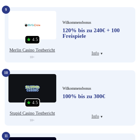
Wilkommensbonus
120% bis zu 240€ + 100
Freispiele
4.5
Merlin Casino Testbericht
Info
18+
Wilkommensbonus
100% bis zu 300€
4.5
Stupid Casino Testbericht
Info
18+