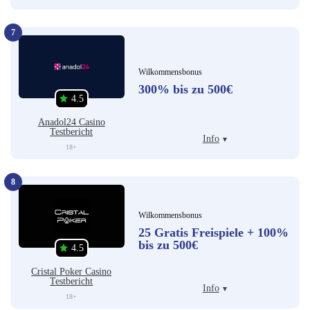
Wilkommensbonus
300% bis zu 500€
4.5
Anadol24 Casino
Testbericht
Info
18+
Wilkommensbonus
25 Gratis Freispiele + 100%
bis zu 500€
4.5
Cristal Poker Casino
Testbericht
Info
18+