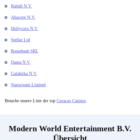
Pinsino Casino
Rabidi N.V.
LuckyStar Casino
Altacore N.V.
Slotilda-World Casino
Hollycorn N.V.
Playouwin Casino
Stellar Ltd
Au-slots Casino
Rossobash SRL
DexterBet Casino
Dama N.V.
Slots4me Casino
Galaktika N.V.
Vipcoin Casino
Starscream Limited
Tritium Casino
Besuche unsere Liste der top
Curacao Casinos
.
Merlin Casino
Cristal Poker Casino
Modern World Entertainment B.V.
CasinoStars.io
Übersicht
AU-Slots Casino