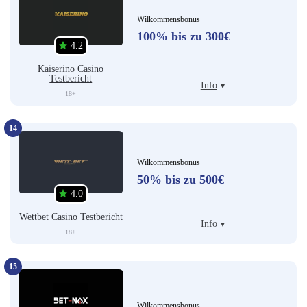
Wilkommensbonus
100% bis zu 300€
4.2
Kaiserino Casino
Testbericht
Info
18+
Wilkommensbonus
50% bis zu 500€
4.0
Wettbet Casino Testbericht
Info
18+
Wilkommensbonus