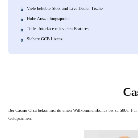
Viele beliebte Slots und Live Dealer Tische
Hohe Auszahlungsquoten
Tolles Interface mit vielen Features
Sichere GCB Lizenz
Ca
Bei Casino Orca bekommst du einen Willkommensbonus bis zu 500€. Für 
Geldprämien.