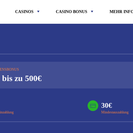
CASINOS
CASINO BONUS
MEHR INF
ENSBONUS
bis zu 500€
30€
inzahlung
Mindestauszahlung