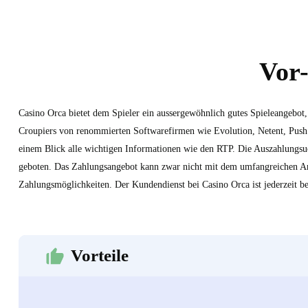
Vor-
Casino Orca bietet dem Spieler ein aussergewöhnlich gutes Spieleangebot,
Croupiers von renommierten Softwarefirmen wie Evolution, Netent, Push 
einem Blick alle wichtigen Informationen wie den RTP. Die Auszahlungsuo
geboten. Das Zahlungsangebot kann zwar nicht mit dem umfangreichen 
Zahlungsmöglichkeiten. Der Kundendienst bei Casino Orca ist jederzeit b
Vorteile