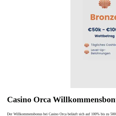
Casino Orca Willkommensbon
Der Willkommensbonus bei Casino Orca beläuft sich auf 100% bis zu 500