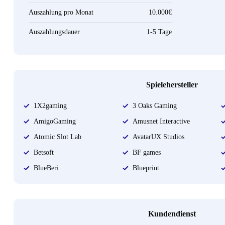
Auszahlung pro Monat
10.000€
Auszahlungsdauer
1-5 Tage
Spielehersteller
1X2gaming
3 Oaks Gaming
AmigoGaming
Amusnet Interactive
Atomic Slot Lab
AvatarUX Studios
Betsoft
BF games
BlueBeri
Blueprint
BTG
Caleta Gaming
EGT
ELK Studios
Kundendienst
Evolution Gaming
Evoplay Entertainment