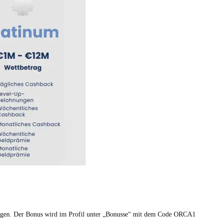
gungen. Der Bonus wird im Profil unter „Bonusse“ mit dem Code ORCA1