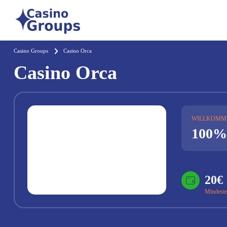
Casino Groups
Casino Orca
Casino Orca
WILLKOMM
100% 
20€
Mindeste