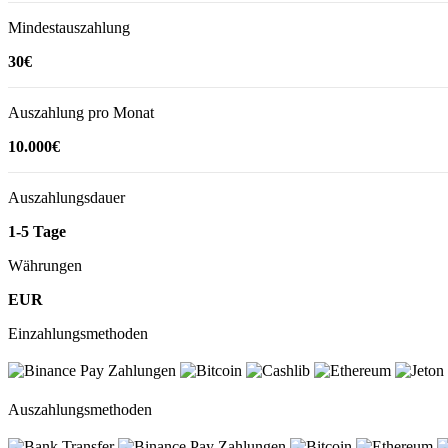
Mindestauszahlung
30€
Auszahlung pro Monat
10.000€
Auszahlungsdauer
1-5 Tage
Währungen
EUR
Einzahlungsmethoden
Auszahlungsmethoden