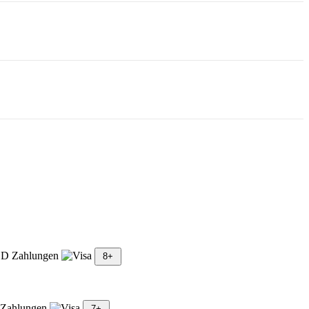
8+
7+