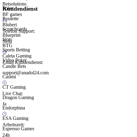
Betsolutions
Poker
Kundendienst
BF games
Roulette
Bluberi
Scratchcards
Telefon Support:
Blueprint
Slots
Nein
BTG
Sports Betting
Caleta Gaming
Video Poker
Email Kundendienst:
Candle Bets
support@anadol24.com
Casimi
CT Gaming
Live Chat:
Dragon Gaming
Ja
Endorphina
ESA Gaming
Arbeitszeit:
Espresso Games
24h