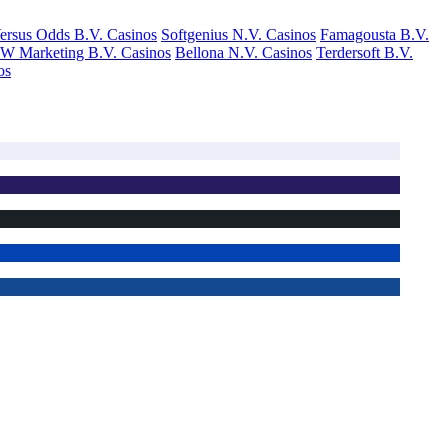
ersus Odds B.V. Casinos
Softgenius N.V. Casinos
Famagousta B.V.
W Marketing B.V. Casinos
Bellona N.V. Casinos
Terdersoft B.V.
os