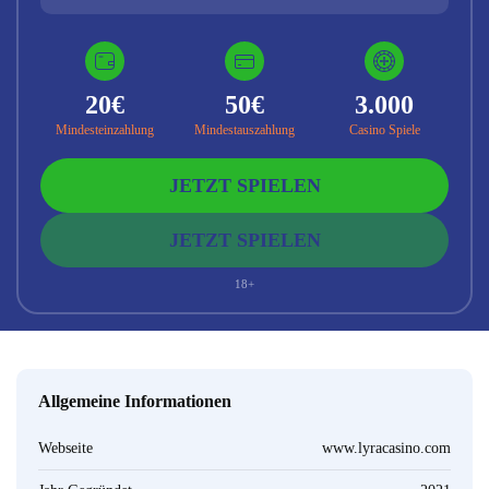
20€
50€
3.000
Mindesteinzahlung
Mindestauszahlung
Casino Spiele
JETZT SPIELEN
JETZT SPIELEN
18+
Allgemeine Informationen
Webseite
www.lyracasino.com