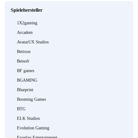
Spielehersteller
1X2gaming
Arcadem
AvatarUX Studios
Betixon
Betsoft
BF games
BGAMING
Blueprint
Booming Games
BTG
ELK Studios
Evolution Gaming
Evoplay Entertainment