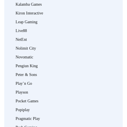
Kalamba Games
Kiron Interactive
Leap Gaming
Live88
NetEnt
Nolimit City
Novomatic
Pengiun King
Peter & Sons
Play’n Go
Playson
Pocket Games
Popiplay
Pragmatic Play