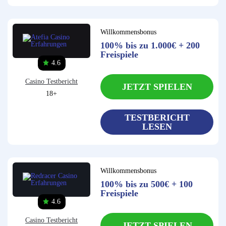
Willkommensbonus
100% bis zu 1.000€ + 200
Freispiele
4.6
Casino Testbericht
JETZT SPIELEN
18+
TESTBERICHT
LESEN
Willkommensbonus
100% bis zu 500€ + 100
Freispiele
4.6
Casino Testbericht
JETZT SPIELEN