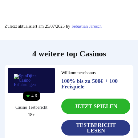
Zuletzt aktualisiert am 25/07/2025 by
Sebastian Jarosch
4 weitere top Casinos
Willkommensbonus
100% bis zu 500€ + 100
Freispiele
4.6
JETZT SPIELEN
Casino Testbericht
18+
TESTBERICHT
LESEN