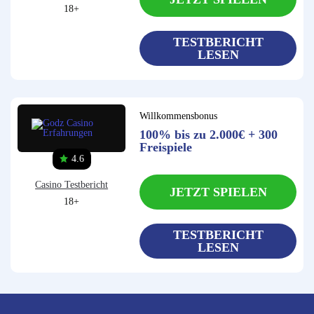
18+
TESTBERICHT
LESEN
Willkommensbonus
100% bis zu 2.000€ + 300
Freispiele
4.6
Casino Testbericht
JETZT SPIELEN
18+
TESTBERICHT
LESEN