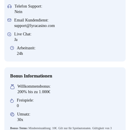
Telefon Support:
Nein
Email Kundendienst:
support@lyracasino.com
Live Chat:
Ja
Arbeitszeit:
24h
Bonus Informationen
Willkommensbonus:
200% bis zu 1.000€
Freispiele:
0
Umsatz:
30x
Bonus Terms:
Mindesteinzahlung: 10€. Gilt nur für Spielautomaten. Gültigkeit von 3