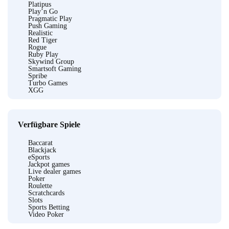
Platipus
Play’n Go
Pragmatic Play
Push Gaming
Realistic
Red Tiger
Rogue
Ruby Play
Skywind Group
Smartsoft Gaming
Spribe
Turbo Games
XGG
Verfügbare Spiele
Baccarat
Blackjack
eSports
Jackpot games
Live dealer games
Poker
Roulette
Scratchcards
Slots
Sports Betting
Video Poker