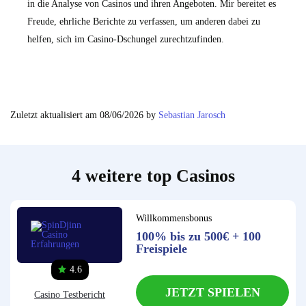
in die Analyse von Casinos und ihren Angeboten. Mir bereitet es
Freude, ehrliche Berichte zu verfassen, um anderen dabei zu
helfen, sich im Casino-Dschungel zurechtzufinden.
Zuletzt aktualisiert am 08/06/2026 by
Sebastian Jarosch
4 weitere top Casinos
Willkommensbonus
100% bis zu 500€ + 100
Freispiele
4.6
JETZT SPIELEN
Casino Testbericht