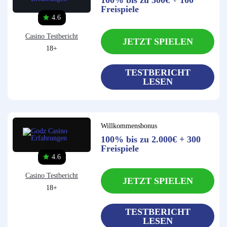
100% bis zu 500€ + 100
Freispiele
4.6
Casino Testbericht
JETZT SPIELEN
18+
TESTBERICHT
LESEN
Willkommensbonus
100% bis zu 2.000€ + 300
Freispiele
4.6
Casino Testbericht
JETZT SPIELEN
18+
TESTBERICHT
LESEN