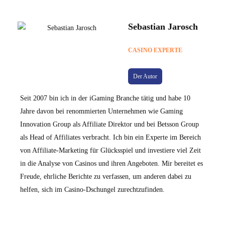
Sebastian Jarosch
CASINO EXPERTE
Der Autor
Seit 2007 bin ich in der iGaming Branche tätig und habe 10
Jahre davon bei renommierten Unternehmen wie Gaming
Innovation Group als Affiliate Direktor und bei Betsson Group
als Head of Affiliates verbracht. Ich bin ein Experte im Bereich
von Affiliate-Marketing für Glücksspiel und investiere viel Zeit
in die Analyse von Casinos und ihren Angeboten. Mir bereitet es
Freude, ehrliche Berichte zu verfassen, um anderen dabei zu
helfen, sich im Casino-Dschungel zurechtzufinden.