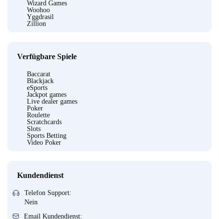
Wizard Games
Woohoo
Yggdrasil
Zillion
Verfügbare Spiele
Baccarat
Blackjack
eSports
Jackpot games
Live dealer games
Poker
Roulette
Scratchcards
Slots
Sports Betting
Video Poker
Kundendienst
Telefon Support:
Nein
Email Kundendienst: