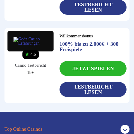
TESTBERICHT
LESEN
Willkommensbonus
100% bis zu 2.000€ + 300
Freispiele
4.6
Casino Testbericht
JETZT SPIELEN
18+
TESTBERICHT
LESEN
Top Online Casinos