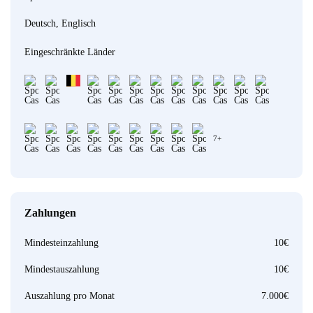
Deutsch, Englisch
Eingeschränkte Länder
7+
Zahlungen
Mindesteinzahlung
10€
Mindestauszahlung
10€
Auszahlung pro Monat
7.000€