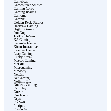
Gamebeat
Gameburger Studios
Gaming Corps
Gaming Realms
Gamomat
Gamzix
Golden Rock Studios
Hacksaw Gaming
High 5 Games
IronDog
JustForTheWin
KA Gaming
Kalamba Games
Kiron Interactive
Leander Games
Leap Gaming
Lucky Streak
Mascot Gaming
Merkur
Microgaming
MrSlotty
NetEnt
NetGaming
Nolimit City
Nucleus Gaming
Octoplay
OnAir
OneTouch
Oryx
PG Soft
Platipus
Play’n Go