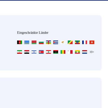
Eingeschränkte Länder
10+