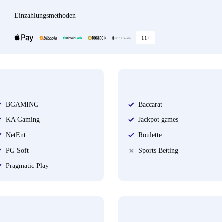
Einzahlungsmethoden
11+
BGAMING
Baccarat
KA Gaming
Jackpot games
NetEnt
Roulette
PG Soft
Sports Betting
Pragmatic Play
Voltent