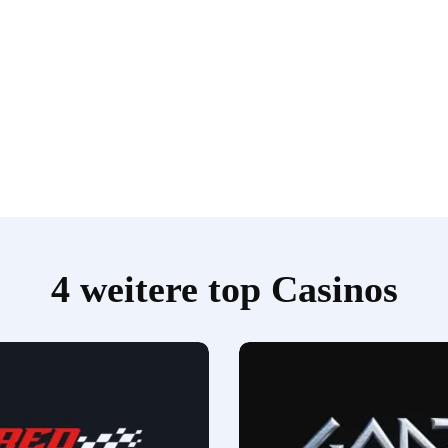
4 weitere top Casinos