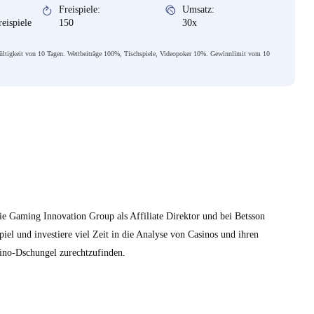
Freispiele:
Umsatz:
eispiele
150
30x
ltigkeit von 10 Tagen. Wettbeiträge 100%, Tischspiele, Videopoker 10%. Gewinnlimit vom 10
e Gaming Innovation Group als Affiliate Direktor und bei Betsson
iel und investiere viel Zeit in die Analyse von Casinos und ihren
sino-Dschungel zurechtzufinden.