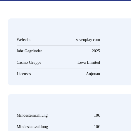
Webseite
sevenplay.com
Jahr Gegründet
2025
Casino Gruppe
Leva Limited
Licenses
Anjouan
Mindesteinzahlung
10€
Mindestauszahlung
10€