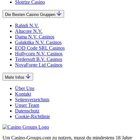
Slotrize Casino
Die Besten Casino Gruppen
Rabidi N.V.
Altacore N.V.
Dama N.V. Casinos
Galaktika N.V. Casinos
EOD Code SRL Casinos
Hollycorn N.V. Casinos
Terdersoft B.V. Casinos
NovaForge Ltd Casinos
Mehr Infos
Über Uns
Kontakt
Seitenverzeichnis
Unser Team
Datenschutz
Cookie-Richtlinie
Um Casino-Groups.com zu nutzen, musst du mindestens 18 Jahre