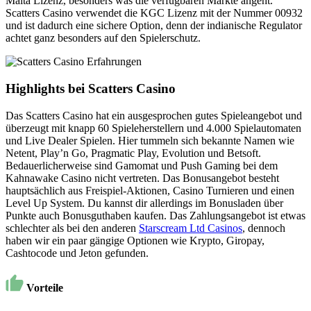
Malta Lizenz, besonders was die verfügbaren Märkte angeht.
Scatters Casino verwendet die KGC Lizenz mit der Nummer 00932
und ist dadurch eine sichere Option, denn der indianische Regulator
achtet ganz besonders auf den Spielerschutz.
Highlights bei Scatters Casino
Das Scatters Casino hat ein ausgesprochen gutes Spieleangebot und
überzeugt mit knapp 60 Spieleherstellern und 4.000 Spielautomaten
und Live Dealer Spielen. Hier tummeln sich bekannte Namen wie
Netent, Play’n Go, Pragmatic Play, Evolution und Betsoft.
Bedauerlicherweise sind Gamomat und Push Gaming bei dem
Kahnawake Casino nicht vertreten. Das Bonusangebot besteht
hauptsächlich aus Freispiel-Aktionen, Casino Turnieren und einen
Level Up System. Du kannst dir allerdings im Bonusladen über
Punkte auch Bonusguthaben kaufen. Das Zahlungsangebot ist etwas
schlechter als bei den anderen
Starscream Ltd Casinos
, dennoch
haben wir ein paar gängige Optionen wie Krypto, Giropay,
Cashtocode und Jeton gefunden.
Vorteile