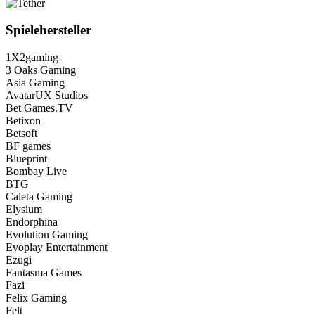
Spielehersteller
1X2gaming
3 Oaks Gaming
Asia Gaming
AvatarUX Studios
Bet Games.TV
Betixon
Betsoft
BF games
Blueprint
Bombay Live
BTG
Caleta Gaming
Elysium
Endorphina
Evolution Gaming
Evoplay Entertainment
Ezugi
Fantasma Games
Fazi
Felix Gaming
Felt