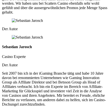
werden. Wir haben uns bei Scatters Casino ebenfalls sehr wohl
gefühlt und über die aussergewöhnlichen Promos jede Menge Spass
gehabt.
Der Autor
Sebastian Jarosch
Casino Experte
Der Autor
Seit 2007 bin ich in der iGaming Branche tätig und habe 10 Jahre
davon bei renommierten Unternehmen wie Gaming Innovation
Group als Affiliate Direktor und bei Betsson Group als Head of
Affiliates verbracht. Ich bin ein Experte im Bereich von Affiliate-
Marketing für Glücksspiel und investiere viel Zeit in die Analyse
von Casinos und ihren Angeboten. Mir bereitet es Freude, ehrliche
Berichte zu verfassen, um anderen dabei zu helfen, sich im Casino-
Dschungel zurechtzufinden.