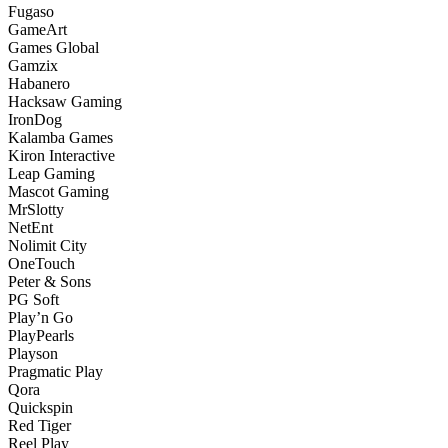
Fugaso
GameArt
Games Global
Gamzix
Habanero
Hacksaw Gaming
IronDog
Kalamba Games
Kiron Interactive
Leap Gaming
Mascot Gaming
MrSlotty
NetEnt
Nolimit City
OneTouch
Peter & Sons
PG Soft
Play’n Go
PlayPearls
Playson
Pragmatic Play
Qora
Quickspin
Red Tiger
Reel Play