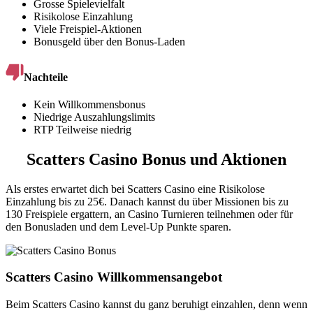
Grosse Spielevielfalt
Risikolose Einzahlung
Viele Freispiel-Aktionen
Bonusgeld über den Bonus-Laden
Nachteile
Kein Willkommensbonus
Niedrige Auszahlungslimits
RTP Teilweise niedrig
Scatters Casino Bonus und Aktionen
Als erstes erwartet dich bei Scatters Casino eine Risikolose
Einzahlung bis zu 25€. Danach kannst du über Missionen bis zu
130 Freispiele ergattern, an Casino Turnieren teilnehmen oder für
den Bonusladen und dem Level-Up Punkte sparen.
Scatters Casino Willkommensangebot
Beim Scatters Casino kannst du ganz beruhigt einzahlen, denn wenn