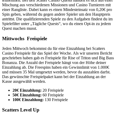
teilnehmen. Bei den Scatter Casino Quests handelt es sich aus einer
Mischung aus verschiedenen Missionen und Casino Turnieren mit
einer Rangliste. Dabei kann es einen Mindesteinsatz von 0,20€ pro
Spin geben, während du gegen andere Spieler um den Hauptpreis
antrittst. Die qualifizierenden Spiele zu den Aufgaben findest du im
Spielefilter unter „Tägliche Quests“, wo du einen Opt-in zu jedem
Quest machen musst.
Mittwochs Freispiele
Jeden Mittwoch bekommst du für eine Einzahlung bei Scatters
Casino Freispiele für das Spiel der Woche. Als wir unseren Bericht
geschrieben haben gab es Freispiele für Rise of Triton und Big Bass
Bonanza. Die Anzahl der Freispiele hängt von der Höhe deiner
Einzahlung ab. Die Freespins haben ein Gewinnlimit von 1.000€
und müssen 35 Mal umgesetzt werden, bevor du auszahlen darfst.
Das gewünschte Freispielpaket kann bei der Einzahlung an der
Kasse ausgewählt werden.
20€ Einzahlung:
20 Freispiele
50€ Einzahlung:
60 Freispiele
100€ Einzahlung:
130 Freispiele
Scatters Level Up