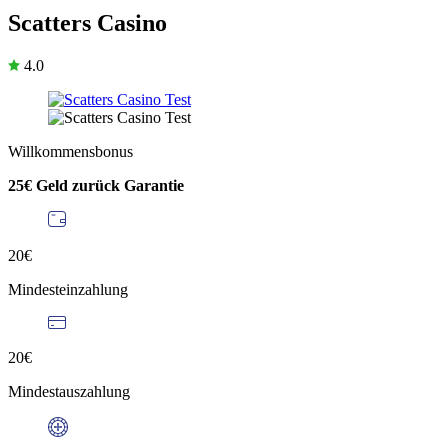
Scatters Casino
4.0
Willkommensbonus
25€ Geld zurück Garantie
20€
Mindesteinzahlung
20€
Mindestauszahlung