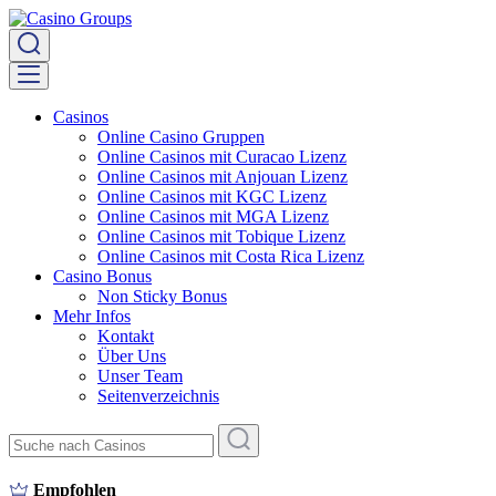
Casinos
Online Casino Gruppen
Online Casinos mit Curacao Lizenz
Online Casinos mit Anjouan Lizenz
Online Casinos mit KGC Lizenz
Online Casinos mit MGA Lizenz
Online Casinos mit Tobique Lizenz
Online Casinos mit Costa Rica Lizenz
Casino Bonus
Non Sticky Bonus
Mehr Infos
Kontakt
Über Uns
Unser Team
Seitenverzeichnis
Empfohlen