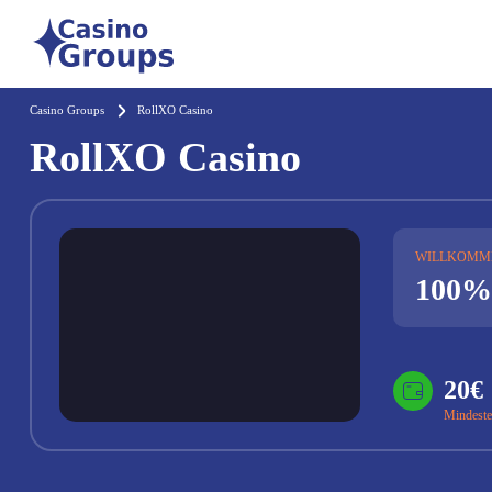
Casino Groups
RollXO Casino
RollXO Casino
WILLKOMM
100% 
20€
Mindeste