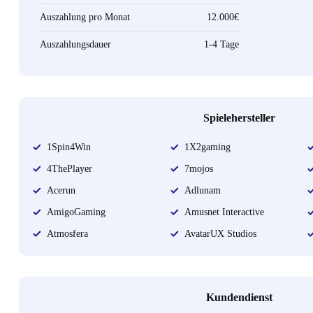
Auszahlung pro Monat
12.000€
Auszahlungsdauer
1-4 Tage
Spielehersteller
1Spin4Win
1X2gaming
4ThePlayer
7mojos
Acerun
Adlunam
AmigoGaming
Amusnet Interactive
Atmosfera
AvatarUX Studios
Bad Dingo
Bang Bang Games
Belatra Games
Bet2Tech
Kundendienst
Betsoft
Betsolutions