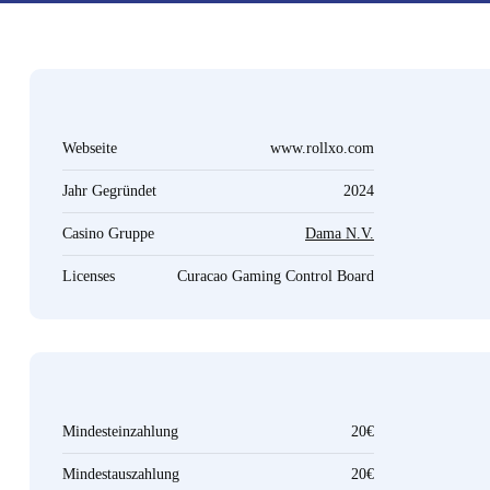
Webseite
www.rollxo.com
Jahr Gegründet
2024
Casino Gruppe
Dama N.V.
Licenses
Curacao Gaming Control Board
Mindesteinzahlung
20€
Mindestauszahlung
20€