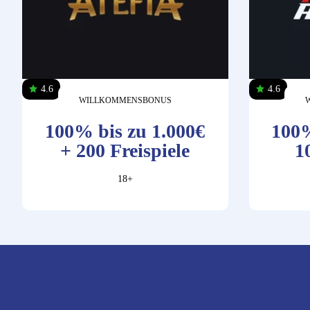
Spinomenal
Spinoro
Spribe
Swintt
Tom Horn Gaming
Triple Cherry
Turbo Games
TVBet
4.6
4.6
Wazdan
Wizard Games
WILLKOMMENSBONUS
Zillion
100% bis zu 1.000€
100%
+ 200 Freispiele
1
18+