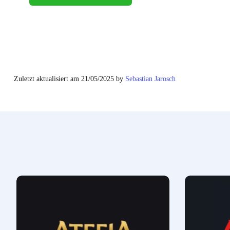
Max Win Gaming
MGA
MrSlotty
NetEnt
Nolimit City
Novomatic
Octoplay
OneTouch
Orbital Gaming
Pateplay
Zuletzt aktualisiert am 21/05/2025 by
Sebastian Jarosch
PG Soft
Platipus
Playson
Popiplay
Pragmatic Play Live
Print Studios
Push Gaming
Raw iGaming
Reel Play
Reevo
Relax Gaming
Retro Games
Rfranco
Ruby Play
Slotmill
Slotopia
Spadegaming
Spearhead Studios