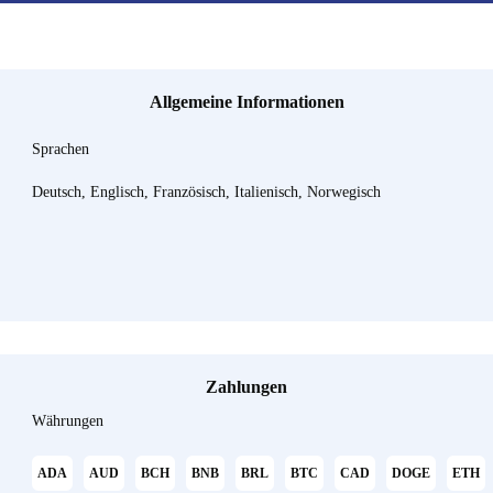
Allgemeine Informationen
Sprachen
Deutsch, Englisch, Französisch, Italienisch, Norwegisch
Zahlungen
Währungen
ADA
AUD
BCH
BNB
BRL
BTC
CAD
DOGE
ETH