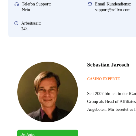
Blue Guru
Bombay Live
Telefon Support:
Email Kundendienst:
Nein
support@rollxo.com
Booming Games
BTG
Bullsharkgames
Caleta Gaming
Arbeitszeit:
24h
Copacabana Gaming
CT Interactive
Electric Elephant
ELK Studios
Evolution Gaming
Evoplay Entertainment
Fantasma Games
Felix Gaming
Sebastian Jarosch
Fugaso
GameArt
GamesLab
gamevy
CASINO EXPERTE
Golden Rock Studios
Habanero
Seit 2007 bin ich in der iG
High 5 Games
Hölle Games
Group als Head of Affiliates
Igrosoft
IronDog
Angeboten. Mir bereitet es 
Jelly
KA Gaming
Leander Games
Leap Gaming
Der Autor
Lucky
Mancala Gaming