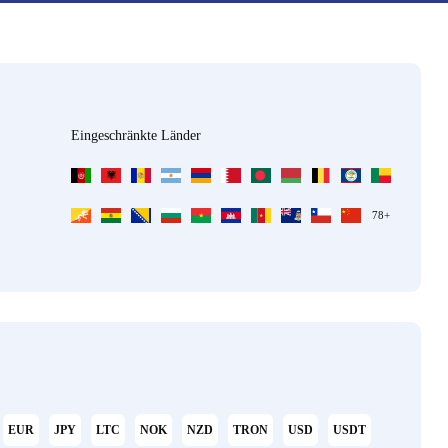
Eingeschränkte Länder
78+
EUR
JPY
LTC
NOK
NZD
TRON
USD
USDT