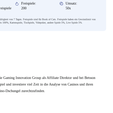
Freispiele:
Umsatz:
eispiele
200
50x
tigkeit von 7 Tagen. Freispiele sind für Book of Cats. Freispiele haben ein Gewinnlimit von
ots 100%, Kartenspiele, Tischpiele, Videpoker, andere Spiele 5%, Live Spiele 5%.
e Gaming Innovation Group als Affiliate Direktor und bei Betsson
iel und investiere viel Zeit in die Analyse von Casinos und ihren
sino-Dschungel zurechtzufinden.