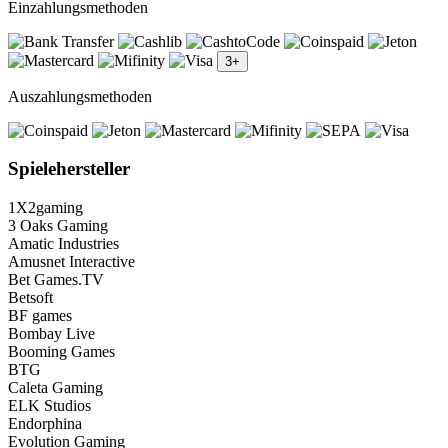
Einzahlungsmethoden
3+
Auszahlungsmethoden
Spielehersteller
1X2gaming
3 Oaks Gaming
Amatic Industries
Amusnet Interactive
Bet Games.TV
Betsoft
BF games
Bombay Live
Booming Games
BTG
Caleta Gaming
ELK Studios
Endorphina
Evolution Gaming