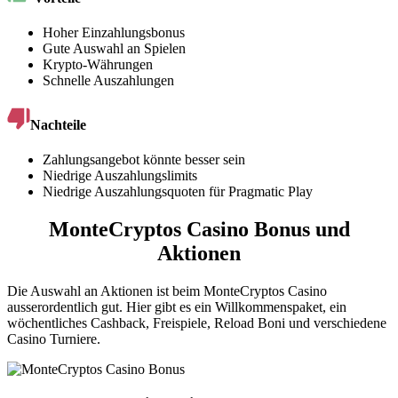
Hoher Einzahlungsbonus
Gute Auswahl an Spielen
Krypto-Währungen
Schnelle Auszahlungen
Nachteile
Zahlungsangebot könnte besser sein
Niedrige Auszahlungslimits
Niedrige Auszahlungsquoten für Pragmatic Play
MonteCryptos Casino Bonus und
Aktionen
Die Auswahl an Aktionen ist beim MonteCryptos Casino
ausserordentlich gut. Hier gibt es ein Willkommenspaket, ein
wöchentliches Cashback, Freispiele, Reload Boni und verschiedene
Casino Turniere.