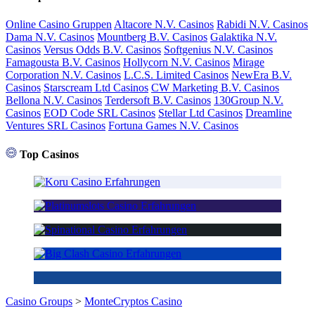
Online Casino Gruppen
Altacore N.V. Casinos
Rabidi N.V. Casinos
Dama N.V. Casinos
Mountberg B.V. Casinos
Galaktika N.V.
Casinos
Versus Odds B.V. Casinos
Softgenius N.V. Casinos
Famagousta B.V. Casinos
Hollycorn N.V. Casinos
Mirage
Corporation N.V. Casinos
L.C.S. Limited Casinos
NewEra B.V.
Casinos
Starscream Ltd Casinos
CW Marketing B.V. Casinos
Bellona N.V. Casinos
Terdersoft B.V. Casinos
130Group N.V.
Casinos
EOD Code SRL Casinos
Stellar Ltd Casinos
Dreamline
Ventures SRL Casinos
Fortuna Games N.V. Casinos
Top Casinos
Casino Groups
>
MonteCryptos Casino