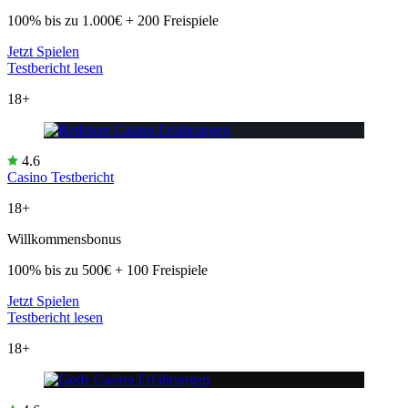
100% bis zu 1.000€ + 200 Freispiele
Jetzt Spielen
Testbericht lesen
18+
4.6
Casino Testbericht
18+
Willkommensbonus
100% bis zu 500€ + 100 Freispiele
Jetzt Spielen
Testbericht lesen
18+