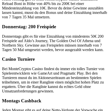
Reload Boni in Höhe von 40% bis zu 200€ bei einer
Mindesteinzahlung von 10€. Bevor du deine Gewinne auszahlen
lassen kannst, musst du den Bonus und deine Einzahlung innerhalb
von 7 Tagen 35 Mal umsetzen.
Donnerstag: 200 Freispiele
Donnerstags gibt es für eine Einzahlung von mindestens 50€ 200
Freispiele auf Aldo’s Journey, The Golden Owl Of Athena und
Northern Sky. Gewinne aus Freispielen müssen innerhalb von 7
Tagen 50 Mal umgesetzt werden, bevor ausgezahlt werden kann.
Casino Turniere
Bei MonteCryptos Casino findest du immer ein tolles Turnier von
Spieleentwicklern wie GameArt und Pragmatic Play. Bei den
Turnieren musst du im Aktioneszeitraum an bestimmten Spielen
teilnehmen, um in einer Rangliste einen möglichst hohen Platz zu
ergattern. Über die Rangliste kannst du echtes Geld ohne
Umsatzanforderungen gewinnen.
Montags Cashback
Jeden Montag gibt es auf deine Netto-Verluste der Vorwoche ein