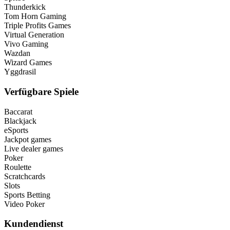
Thunderkick
Tom Horn Gaming
Triple Profits Games
Virtual Generation
Vivo Gaming
Wazdan
Wizard Games
Yggdrasil
Verfügbare Spiele
Baccarat
Blackjack
eSports
Jackpot games
Live dealer games
Poker
Roulette
Scratchcards
Slots
Sports Betting
Video Poker
Kundendienst