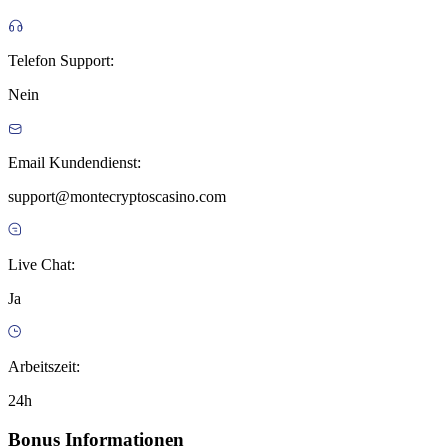
Telefon Support:
Nein
Email Kundendienst:
support@montecryptoscasino.com
Live Chat:
Ja
Arbeitszeit:
24h
Bonus Informationen