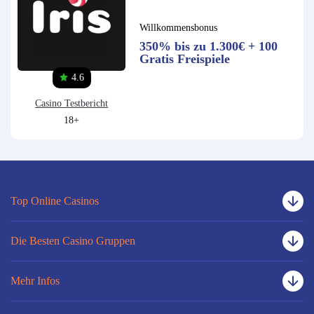
Willkommensbonus
350% bis zu 1.300€ + 100
Gratis Freispiele
4.6
Casino Testbericht
18+
Top Online Casinos
Die Besten Casino Gruppen
Mehr Infos