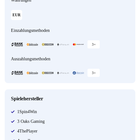
Währungen
EUR
Einzahlungsmethoden
3+
Auszahlungsmethoden
3+
Spielehersteller
1Spin4Win
3 Oaks Gaming
4ThePlayer