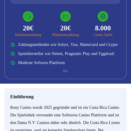
20€
20€
8.000
Mindesteinzahlung
Mindestauszahlung
Casino Spiele
Zahlungsmethoden wie Sofort, Visa, Mastercard und Crypto
Spielehersteller wie Netent, Pragmatic Play und Yggdrasil
Moderne Softwiss Plattform
18+
Einführung
Rony Casino wurde 2025 gegründet und ist ein Costa Rica Casino.
Die Spielothek verwendet eine Softswiss Casino Plattform und ist
den Dama N.V. Casinos daher sehr ähnlich. Die Costa Rica Lizenz
ist umstritten, weil sie keinerlei Spielerschutz bietet. Bei