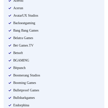
Aceroll
Acerun
AvatarUX Studios
Backseatgaming
Bang Bang Games
Belatra Games
Bet Games.TV
Betsoft
BGAMING
Bitpunch
Boomerang Studios
Booming Games
Bulletproof Games
Bullsharkgames
Endorphina