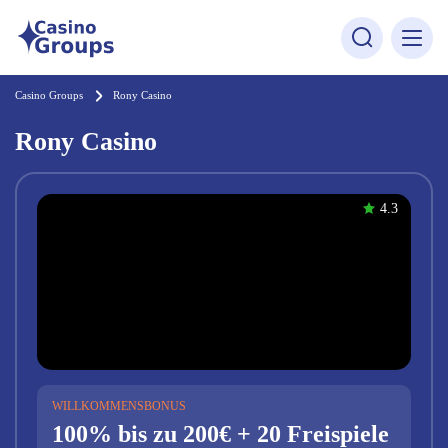
Casino Groups
Rony Casino
Rony Casino
4.3
WILLKOMMENSBONUS
100% bis zu 200€ + 20 Freispiele