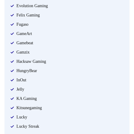
Evolution Gaming
Felix Gaming
Fugaso
GameArt
Gamebeat
Gamzix
Hacksaw Gaming
HungryBear
InOut
Jelly
KA Gaming
Kitsunegaming
Lucky
Lucky Streak