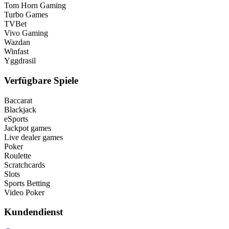
Tom Horn Gaming
Turbo Games
TVBet
Vivo Gaming
Wazdan
Winfast
Yggdrasil
Verfügbare Spiele
Baccarat
Blackjack
eSports
Jackpot games
Live dealer games
Poker
Roulette
Scratchcards
Slots
Sports Betting
Video Poker
Kundendienst