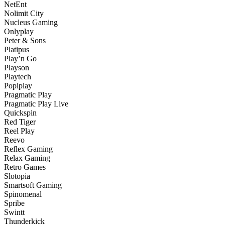
NetEnt
Nolimit City
Nucleus Gaming
Onlyplay
Peter & Sons
Platipus
Play’n Go
Playson
Playtech
Popiplay
Pragmatic Play
Pragmatic Play Live
Quickspin
Red Tiger
Reel Play
Reevo
Reflex Gaming
Relax Gaming
Retro Games
Slotopia
Smartsoft Gaming
Spinomenal
Spribe
Swintt
Thunderkick