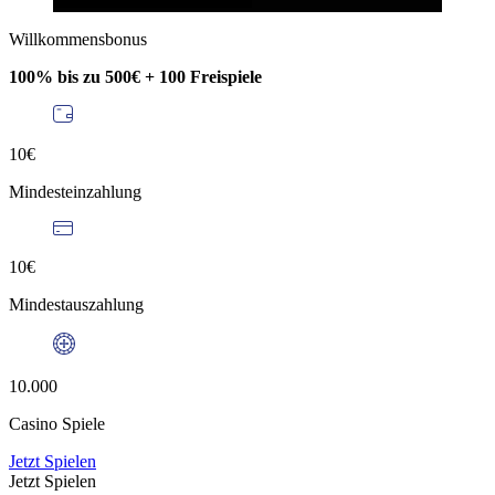
Willkommensbonus
100% bis zu 500€ + 100 Freispiele
10€
Mindesteinzahlung
10€
Mindestauszahlung
10.000
Casino Spiele
Jetzt Spielen
Jetzt Spielen