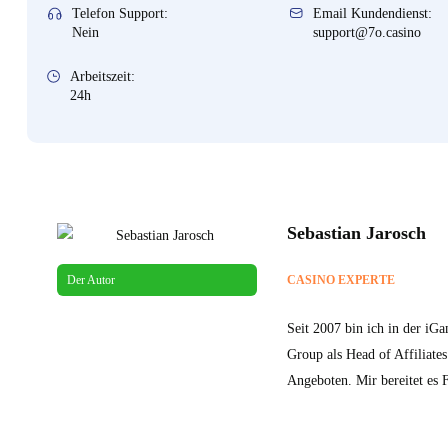
Gamebeat
Games Global
Telefon Support:
Email Kundendienst:
Nein
support@7o.casino
GoldenRace
Habanero
Igrosoft
InOut
Arbeitszeit:
24h
KA Gaming
Kiron Interactive
Live Games
Lucky Streak
Mascot Gaming
Merkur
NetGame
Nolimit City
Pascal Gaming
Pengiun King
Sebastian Jarosch
Platipus
Playson
Der Autor
CASINO EXPERTE
Popok Gaming
Quickspin
Red Rake
Red Tiger
Seit 2007 bin ich in der iG
Relax Gaming
Revolver Gaming
Group als Head of Affiliates
Angeboten. Mir bereitet es 
Salsa Technology
SimplePlay
Spinomenal
Spribe
Thunderkick
Tom Horn Gaming