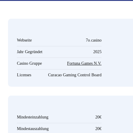
Webseite
7o.casino
Jahr Gegründet
2025
Casino Gruppe
Fortuna Games N.V.
Licenses
Curacao Gaming Control Board
Mindesteinzahlung
20€
Mindestauszahlung
20€