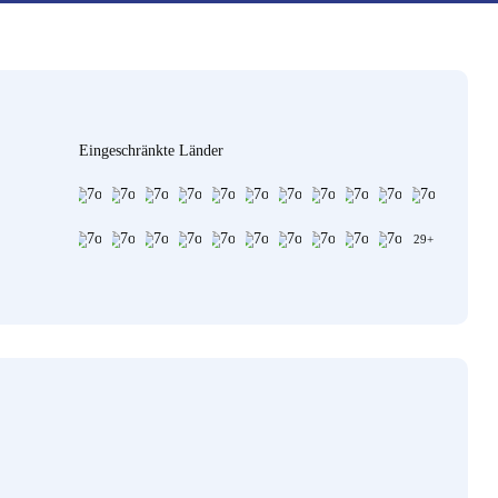
Eingeschränkte Länder
29+