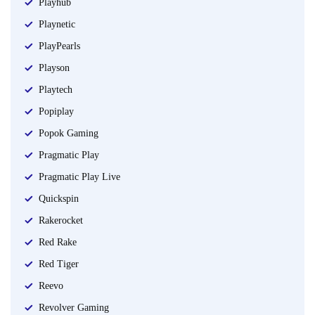
Playhub
Playnetic
PlayPearls
Playson
Playtech
Popiplay
Popok Gaming
Pragmatic Play
Pragmatic Play Live
Quickspin
Rakerocket
Red Rake
Red Tiger
Reevo
Revolver Gaming