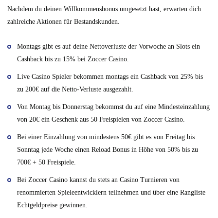
Nachdem du deinen Willkommensbonus umgesetzt hast, erwarten dich
zahlreiche Aktionen für Bestandskunden.
Montags gibt es auf deine Nettoverluste der Vorwoche an Slots ein
Cashback bis zu 15% bei Zoccer Casino.
Live Casino Spieler bekommen montags ein Cashback von 25% bis
zu 200€ auf die Netto-Verluste ausgezahlt.
Von Montag bis Donnerstag bekommst du auf eine Mindesteinzahlung
von 20€ ein Geschenk aus 50 Freispielen von Zoccer Casino.
Bei einer Einzahlung von mindestens 50€ gibt es von Freitag bis
Sonntag jede Woche einen Reload Bonus in Höhe von 50% bis zu
700€ + 50 Freispiele.
Bei Zoccer Casino kannst du stets an Casino Turnieren von
renommierten Spieleentwicklern teilnehmen und über eine Rangliste
Echtgeldpreise gewinnen.