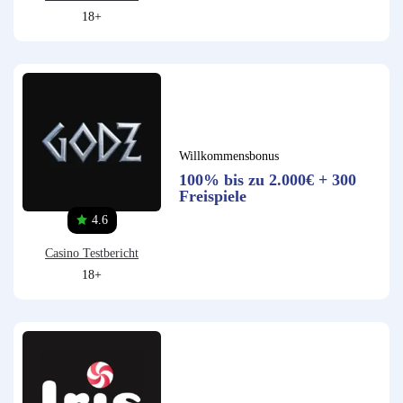
18+
Willkommensbonus
100% bis zu 2.000€ + 300
Freispiele
4.6
Casino Testbericht
18+