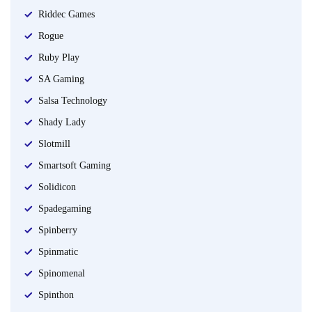
Riddec Games
Rogue
Ruby Play
SA Gaming
Salsa Technology
Shady Lady
Slotmill
Smartsoft Gaming
Solidicon
Spadegaming
Spinberry
Spinmatic
Spinomenal
Spinthon