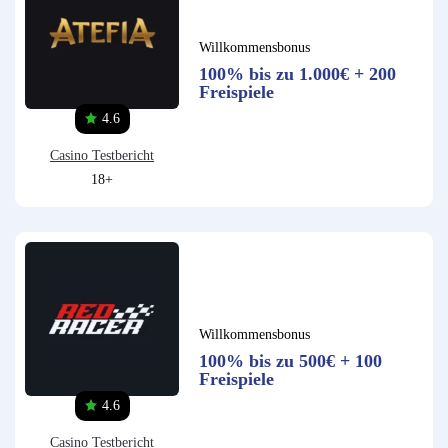
Willkommensbonus
100% bis zu 1.000€ + 200
Freispiele
4.6
Casino Testbericht
18+
Willkommensbonus
100% bis zu 500€ + 100
Freispiele
4.6
Casino Testbericht