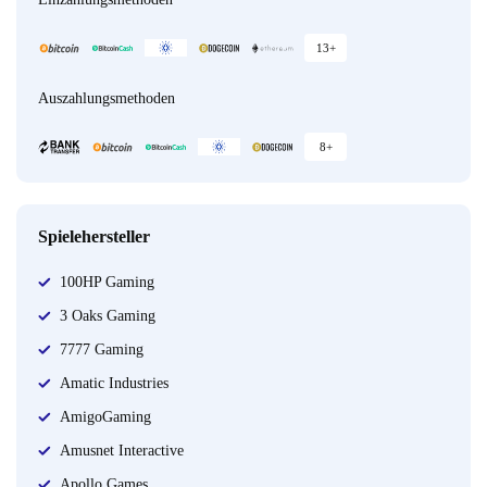
13+
Auszahlungsmethoden
8+
Spielehersteller
100HP Gaming
3 Oaks Gaming
7777 Gaming
Amatic Industries
AmigoGaming
Amusnet Interactive
Apollo Games