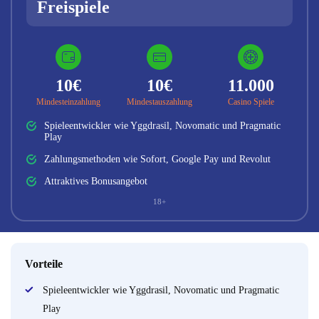
Freispiele
10€
10€
11.000
Mindesteinzahlung
Mindestauszahlung
Casino Spiele
Spieleentwickler wie Yggdrasil, Novomatic und Pragmatic
Play
Zahlungsmethoden wie Sofort, Google Pay und Revolut
Attraktives Bonusangebot
18+
Vorteile
Spieleentwickler wie Yggdrasil, Novomatic und Pragmatic
Play