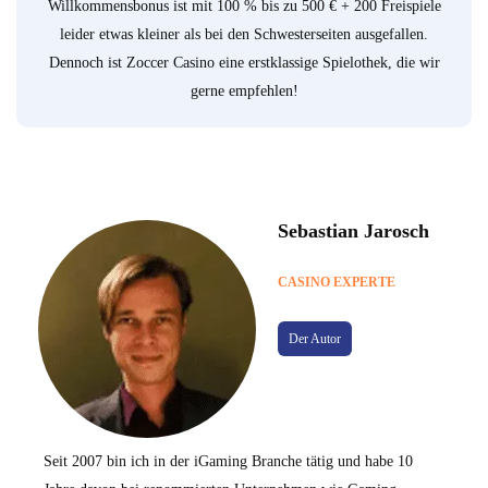
Willkommensbonus ist mit 100 % bis zu 500 € + 200 Freispiele
leider etwas kleiner als bei den Schwesterseiten ausgefallen.
Dennoch ist Zoccer Casino eine erstklassige Spielothek, die wir
gerne empfehlen!
Sebastian Jarosch
CASINO EXPERTE
Der Autor
Seit 2007 bin ich in der iGaming Branche tätig und habe 10