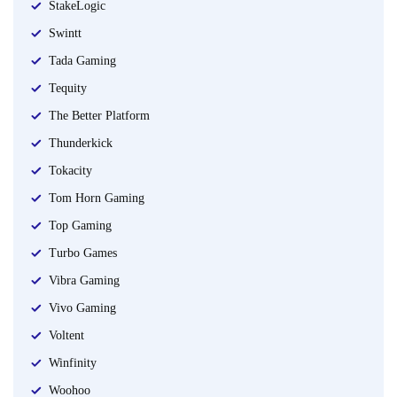
StakeLogic
Swintt
Tada Gaming
Tequity
The Better Platform
Thunderkick
Tokacity
Tom Horn Gaming
Top Gaming
Turbo Games
Vibra Gaming
Vivo Gaming
Voltent
Winfinity
Woohoo