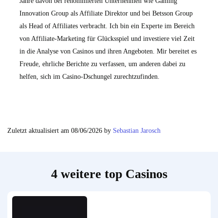
Jahre davon bei renommierten Unternehmen wie Gaming
Innovation Group als Affiliate Direktor und bei Betsson Group
als Head of Affiliates verbracht. Ich bin ein Experte im Bereich
von Affiliate-Marketing für Glücksspiel und investiere viel Zeit
in die Analyse von Casinos und ihren Angeboten. Mir bereitet es
Freude, ehrliche Berichte zu verfassen, um anderen dabei zu
helfen, sich im Casino-Dschungel zurechtzufinden.
Zuletzt aktualisiert am 08/06/2026 by
Sebastian Jarosch
4 weitere top Casinos