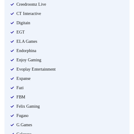
Creedroomz Live
CT Interactive
Digitain
EGT
ELA Games
Endorphina
Enjoy Gaming
Evoplay Entertainment
Expanse
Fazi
FBM
Felix Gaming
Fugaso
G.Games