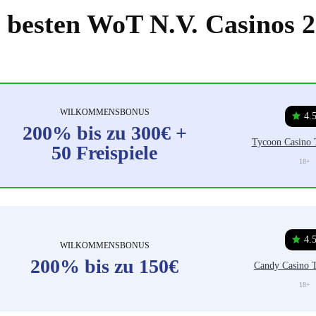
 besten WoT N.V. Casinos 
WILKOMMENSBONUS
4.
200% bis zu 300€ +
Tycoon Casino T
50 Freispiele
18+
4.
WILKOMMENSBONUS
200% bis zu 150€
Candy Casino T
18+