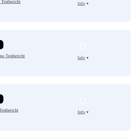
 Testbericht
Info
5
o Testbericht
Info
5
stbericht
Info