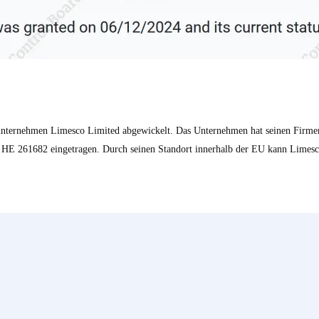
unternehmen Limesco Limited abgewickelt. Das Unternehmen hat seinen Firm
r HE 261682 eingetragen. Durch seinen Standort innerhalb der EU kann Limes