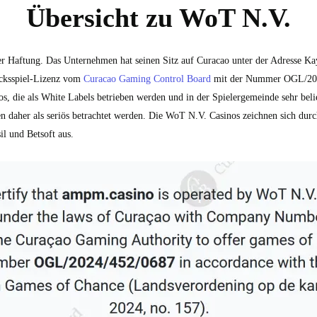
Übersicht zu WoT N.V.
r Haftung. Das Unternehmen hat seinen Sitz auf Curacao unter der Adresse Kay
cksspiel-Lizenz vom
Curacao Gaming Control Board
mit der Nummer OGL/2024/
s, die als White Labels betrieben werden und in der Spielergemeinde sehr bel
 daher als seriös betrachtet werden. Die WoT N.V. Casinos zeichnen sich durc
il und Betsoft aus.