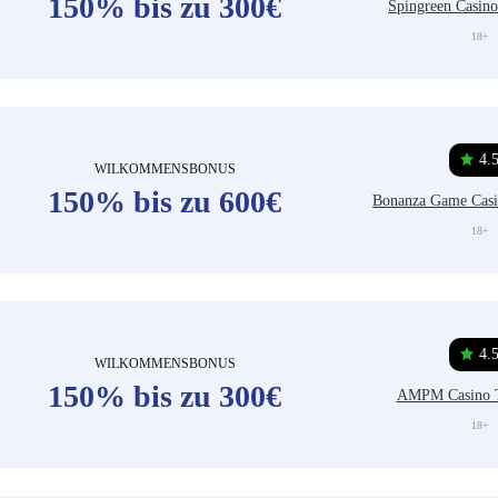
150% bis zu 300€
Spingreen Casino
18+
4.
WILKOMMENSBONUS
150% bis zu 600€
Bonanza Game Casin
18+
4.
WILKOMMENSBONUS
150% bis zu 300€
AMPM Casino Te
18+