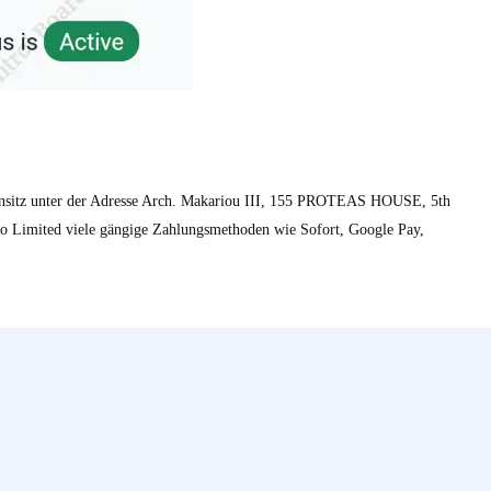
ensitz unter der Adresse Arch. Makariou III, 155 PROTEAS HOUSE, 5th
co Limited viele gängige Zahlungsmethoden wie Sofort, Google Pay,