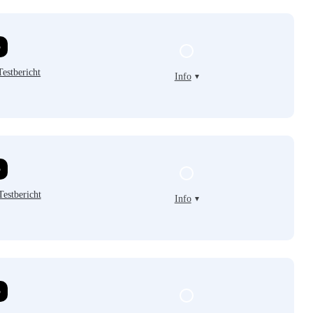
5
Testbericht
Info
5
Testbericht
Info
5