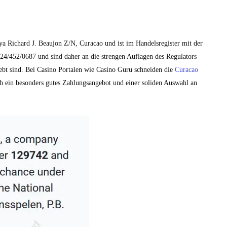
a Richard J. Beaujon Z/N, Curacao und ist im Handelsregister mit der
452/0687 und sind daher an die strengen Auflagen des Regulators
iebt sind. Bei Casino Portalen wie Casino Guru schneiden die
Curacao
h ein besonders gutes Zahlungsangebot und einer soliden Auswahl an