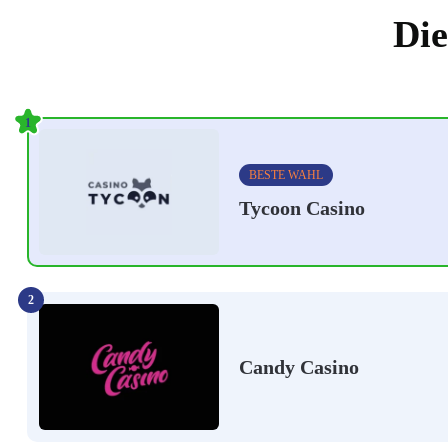
Die
BESTE WAHL
Tycoon Casino
Candy Casino