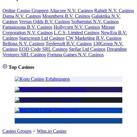
Online Casino Gruppen
Altacore N.V. Casinos
Rabidi N.V. Casinos
Dama N.V. Casinos
Mountberg B.V. Casinos
Galaktika N.V.
Casinos
Versus Odds B.V. Casinos
Softgenius N.V. Casinos
Famagousta B.V. Casinos
Hollycorn N.V. Casinos
Mirage
Corporation N.V. Casinos
L.C.S. Limited Casinos
NewEra B.V.
Casinos
Starscream Ltd Casinos
CW Marketing B.V. Casinos
Bellona N.V. Casinos
Terdersoft B.V. Casinos
130Group N.V.
Casinos
EOD Code SRL Casinos
Stellar Ltd Casinos
Dreamline
Ventures SRL Casinos
Fortuna Games N.V. Casinos
Top Casinos
Casino Groups
>
Winz.io Casino