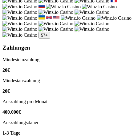
57+
Zahlungen
Mindesteinzahlung
20€
Mindestauszahlung
20€
Auszahlung pro Monat
400.000€
Auszahlungsdauer
1-3 Tage