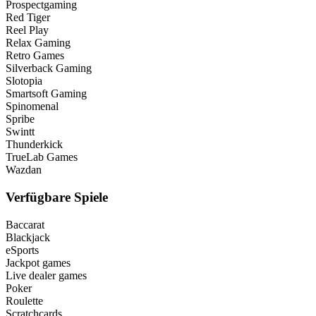
Prospectgaming
Red Tiger
Reel Play
Relax Gaming
Retro Games
Silverback Gaming
Slotopia
Smartsoft Gaming
Spinomenal
Spribe
Swintt
Thunderkick
TrueLab Games
Wazdan
Verfügbare Spiele
Baccarat
Blackjack
eSports
Jackpot games
Live dealer games
Poker
Roulette
Scratchcards