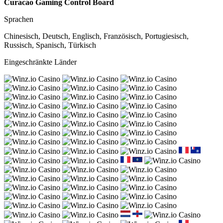
Curacao Gaming Control Board
Sprachen
Chinesisch, Deutsch, Englisch, Französisch, Portugiesisch,
Russisch, Spanisch, Türkisch
Eingeschränkte Länder