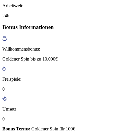
Arbeitszeit:
24h
Bonus Informationen
Willkommensbonus:
Goldener Spin bis zu 10.000€
Freispiele:
0
Umsatz:
0
Bonus Terms:
Goldener Spin für 100€