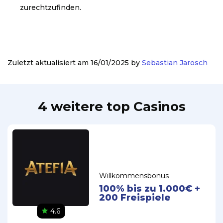
zurechtzufinden.
Zuletzt aktualisiert am 16/01/2025 by
Sebastian Jarosch
4 weitere top Casinos
Willkommensbonus
100% bis zu 1.000€ +
200 Freispiele
4.6