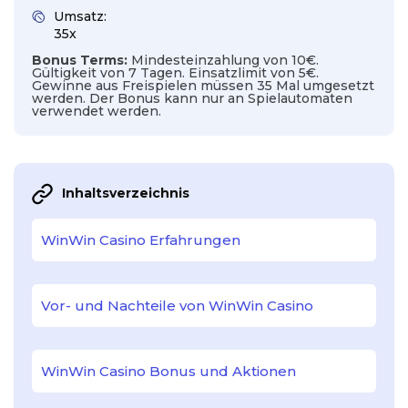
Umsatz:
35x
Bonus Terms:
Mindesteinzahlung von 10€.
Gültigkeit von 7 Tagen. Einsatzlimit von 5€.
Gewinne aus Freispielen müssen 35 Mal umgesetzt
werden. Der Bonus kann nur an Spielautomaten
verwendet werden.
Inhaltsverzeichnis
WinWin Casino Erfahrungen
Vor- und Nachteile von WinWin Casino
WinWin Casino Bonus und Aktionen