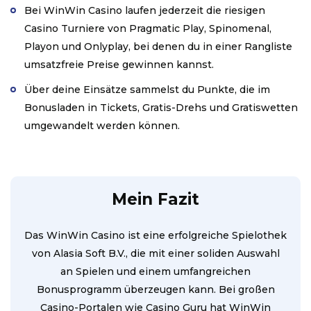
Bei WinWin Casino laufen jederzeit die riesigen
Casino Turniere von Pragmatic Play, Spinomenal,
Playon und Onlyplay, bei denen du in einer Rangliste
umsatzfreie Preise gewinnen kannst.
Über deine Einsätze sammelst du Punkte, die im
Bonusladen in Tickets, Gratis-Drehs und Gratiswetten
umgewandelt werden können.
Mein Fazit
Das WinWin Casino ist eine erfolgreiche Spielothek
von Alasia Soft B.V., die mit einer soliden Auswahl
an Spielen und einem umfangreichen
Bonusprogramm überzeugen kann. Bei großen
Casino-Portalen wie Casino Guru hat WinWin