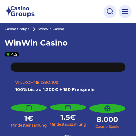
Casino Groups
WinWin Casino
WinWin Casino
4.5
WILLKOMMENSBONUS
100% bis zu 1.200€ + 150 Freispiele
1.5€
1€
8.000
Mindestauszahlung
Mindesteinzahlung
Casino Spiele