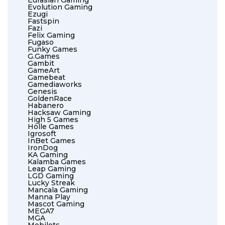
Eurasian Gaming
Evolution Gaming
Ezugi
Fastspin
Fazi
Felix Gaming
Fugaso
Funky Games
G.Games
Gambit
GameArt
Gamebeat
Gamediaworks
Genesis
GoldenRace
Habanero
Hacksaw Gaming
High 5 Games
Hölle Games
Igrosoft
InBet Games
IronDog
KA Gaming
Kalamba Games
Leap Gaming
LGD Gaming
Lucky Streak
Mancala Gaming
Manna Play
Mascot Gaming
MEGA7
MGA