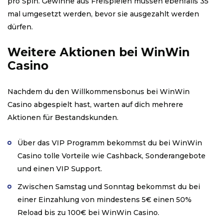
pro Spin. Gewinne aus Freispielen müssen ebenfalls 35
mal umgesetzt werden, bevor sie ausgezahlt werden
dürfen.
Weitere Aktionen bei WinWin
Casino
Nachdem du den Willkommensbonus bei WinWin
Casino abgespielt hast, warten auf dich mehrere
Aktionen für Bestandskunden.
Über das VIP Programm bekommst du bei WinWin
Casino tolle Vorteile wie Cashback, Sonderangebote
und einen VIP Support.
Zwischen Samstag und Sonntag bekommst du bei
einer Einzahlung von mindestens 5€ einen 50%
Reload bis zu 100€ bei WinWin Casino.