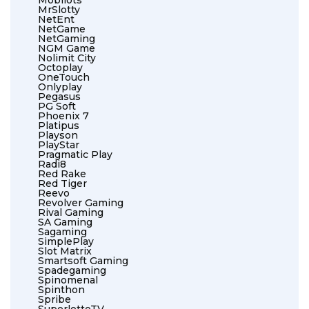
Mobilots
MrSlotty
NetEnt
NetGame
NetGaming
NGM Game
Nolimit City
Octoplay
OneTouch
Onlyplay
Pegasus
PG Soft
Phoenix 7
Platipus
Playson
PlayStar
Pragmatic Play
Radi8
Red Rake
Red Tiger
Reevo
Revolver Gaming
Rival Gaming
SA Gaming
Sagaming
SimplePlay
Slot Matrix
Smartsoft Gaming
Spadegaming
Spinomenal
Spinthon
Spribe