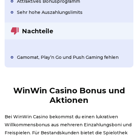
Attraktives Bonusprogramm
Sehr hohe Auszahlungslimits
Nachteile
Gamomat, Play’n Go und Push Gaming fehlen
WinWin Casino Bonus und
Aktionen
Bei WinWin Casino bekommst du einen lukrativen
Willkommensbonus aus mehreren Einzahlungsboni und
Freispielen. Für Bestandskunden bietet die Spielothek