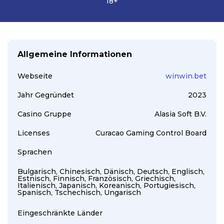
18+
Allgemeine Informationen
Webseite
winwin.bet
Jahr Gegründet
2023
Casino Gruppe
Alasia Soft B.V.
Licenses
Curacao Gaming Control Board
Sprachen
Bulgarisch, Chinesisch, Dänisch, Deutsch, Englisch,
Estnisch, Finnisch, Französisch, Griechisch,
Italienisch, Japanisch, Koreanisch, Portugiesisch,
Spanisch, Tschechisch, Ungarisch
Eingeschränkte Länder