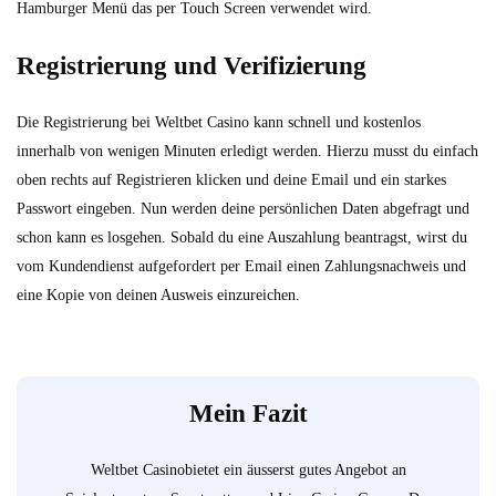
Hamburger Menü das per Touch Screen verwendet wird.
Registrierung und Verifizierung
Die Registrierung bei Weltbet Casino kann schnell und kostenlos
innerhalb von wenigen Minuten erledigt werden. Hierzu musst du einfach
oben rechts auf Registrieren klicken und deine Email und ein starkes
Passwort eingeben. Nun werden deine persönlichen Daten abgefragt und
schon kann es losgehen. Sobald du eine Auszahlung beantragst, wirst du
vom Kundendienst aufgefordert per Email einen Zahlungsnachweis und
eine Kopie von deinen Ausweis einzureichen.
Mein Fazit
Weltbet Casinobietet ein äusserst gutes Angebot an