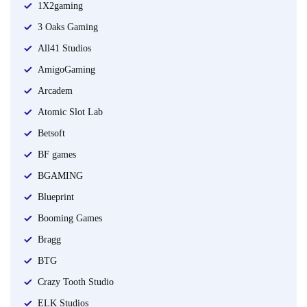
1X2gaming
3 Oaks Gaming
All41 Studios
AmigoGaming
Arcadem
Atomic Slot Lab
Betsoft
BF games
BGAMING
Blueprint
Booming Games
Bragg
BTG
Crazy Tooth Studio
ELK Studios