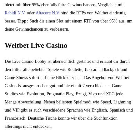
bietet mit über 95% ebenfalls faire Gewinnchancen. Verglichen mit
Rabidi N.V.
oder
Altacore N.V.
sind die RTPs von Weltbet eindeutig
besser.
Tipp:
Such dir einen Slot mit einem RTP von über 95% aus, um
deine Gewinnchancen zu verbessern.
Weltbet Live Casino
Die Live Casino Lobby ist übersichtlich gestaltet und erlaubt dir durch
den Filter alle beliebten Spiele wie Roulette, Baccarat, Blackjack und
Game Shows sofort auf eine Blick zu sehen. Das Angebot von Weltbet
Casino ist ausgesprochen gut und bietet mit 7 verschiedenen Game
Studios wie Evolution, Pragmatic Play, Ezugi, Vivo und XPG jede
Menge Abwechslung. Neben beliebten Spielmodi wie Speed, Lightning
und VIP gibt es auch verschiedene Sprachen wie Englisch, Spanisch und
Französisch. Deutsche Tische konnte wir über die Suchfunktion
allerdings nicht entdecken.