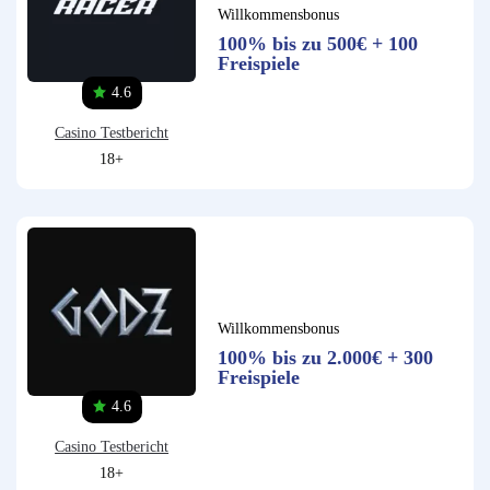
Willkommensbonus
100% bis zu 500€ + 100
Freispiele
4.6
Casino Testbericht
18+
Willkommensbonus
100% bis zu 2.000€ + 300
Freispiele
4.6
Casino Testbericht
18+