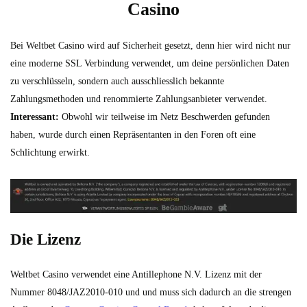
Casino
Bei Weltbet Casino wird auf Sicherheit gesetzt, denn hier wird nicht nur
eine moderne SSL Verbindung verwendet, um deine persönlichen Daten
zu verschlüsseln, sondern auch ausschliesslich bekannte
Zahlungsmethoden und renommierte Zahlungsanbieter verwendet.
Interessant:
Obwohl wir teilweise im Netz Beschwerden gefunden
haben, wurde durch einen Repräsentanten in den Foren oft eine
Schlichtung erwirkt.
Die Lizenz
Weltbet Casino verwendet eine Antillephone N.V. Lizenz mit der
Nummer 8048/JAZ2010-010 und und muss sich dadurch an die strengen