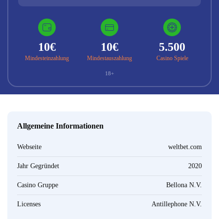
10€
10€
5.500
Mindesteinzahlung
Mindestauszahlung
Casino Spiele
18+
Allgemeine Informationen
Webseite
weltbet.com
Jahr Gegründet
2020
Casino Gruppe
Bellona N.V.
Licenses
Antillephone N.V.