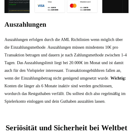
Auszahlungen
Auszahlungen erfolgen durch die AML Richtlinien wenn möglich über
die Einzahlungsmethode. Auszahlungen müssen mindestens 10€ pro
Transaktion betragen und dauern je nach Zahlungsmethode zwischen 1-4
Tagen. Das Auszahlungslimit liegt bei 20.000€ im Monat und ist damit
auch für den Vielspieler interessant. Transaktionsgebühhren fallen an,
wenn der Einzahlungsbetrag nicht genügend umgesetzt wurde.
Wichtig:
Konten die länger als 6 Monate inaktiv sind werden geschlossen,
wordurch das Restguthaben verfällt. Du solltest dich also regelmäßig im
Spielerkonto einloggen und dein Guthaben auszahlen lassen.
Seriösität und Sicherheit bei Weltbet