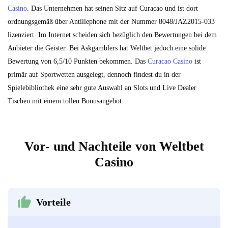
Casino
. Das Unternehmen hat seinen Sitz auf Curacao und ist dort
ordnungsgemäß über Antillephone mit der Nummer 8048/JAZ2015-033
lizenziert. Im Internet scheiden sich bezüglich den Bewertungen bei dem
Anbieter die Geister. Bei Askgamblers hat Weltbet jedoch eine solide
Bewertung von 6,5/10 Punkten bekommen. Das
Curacao Casino
ist
primär auf Sportwetten ausgelegt, dennoch findest du in der
Spielebibliothek eine sehr gute Auswahl an Slots und Live Dealer
Tischen mit einem tollen Bonusangebot.
Vor- und Nachteile von Weltbet
Casino
Vorteile