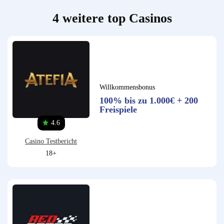
4 weitere top Casinos
Willkommensbonus
100% bis zu 1.000€ + 200
Freispiele
4.6
Casino Testbericht
18+