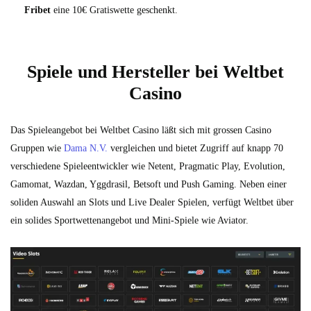
Fribet
eine 10€ Gratiswette geschenkt.
Spiele und Hersteller bei Weltbet
Casino
Das Spieleangebot bei Weltbet Casino läßt sich mit grossen Casino
Gruppen wie
Dama N.V.
vergleichen und bietet Zugriff auf knapp 70
verschiedene Spieleentwickler wie Netent, Pragmatic Play, Evolution,
Gamomat, Wazdan, Yggdrasil, Betsoft und Push Gaming. Neben einer
soliden Auswahl an Slots und Live Dealer Spielen, verfügt Weltbet über
ein solides Sportwettenangebot und Mini-Spiele wie Aviator.