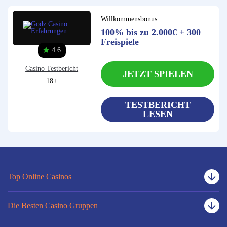
Willkommensbonus
100% bis zu 2.000€ + 300
Freispiele
4.6
Casino Testbericht
JETZT SPIELEN
18+
TESTBERICHT
LESEN
Top Online Casinos
Die Besten Casino Gruppen