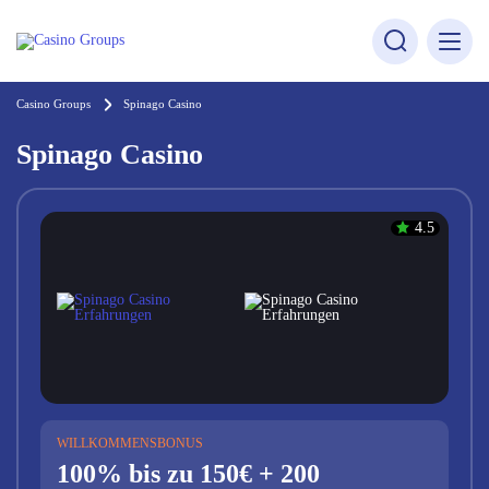
Casino Groups
Spinago Casino
Spinago Casino
4.5
WILLKOMMENSBONUS
100% bis zu 150€ + 200