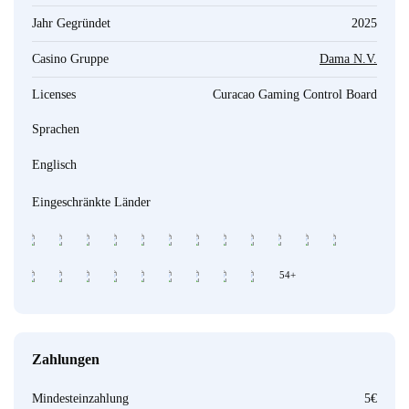
Jahr Gegründet
2025
Casino Gruppe
Dama N.V.
Licenses
Curacao Gaming Control Board
Sprachen
Englisch
Eingeschränkte Länder
54+
Zahlungen
Mindesteinzahlung
5€