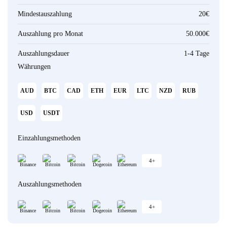
Mindestauszahlung
20€
Auszahlung pro Monat
50.000€
Auszahlungsdauer
1-4 Tage
Währungen
AUD
BTC
CAD
ETH
EUR
LTC
NZD
RUB
USD
USDT
Einzahlungsmethoden
4+
Auszahlungsmethoden
4+