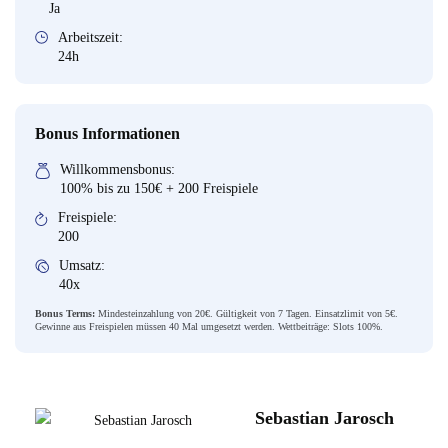
Ja
Arbeitszeit:
24h
Bonus Informationen
Willkommensbonus:
100% bis zu 150€ + 200 Freispiele
Freispiele:
200
Umsatz:
40x
Bonus Terms:
Mindesteinzahlung von 20€. Gültigkeit von 7 Tagen. Einsatzlimit von 5€.
Gewinne aus Freispielen müssen 40 Mal umgesetzt werden. Wettbeiträge: Slots 100%.
Sebastian Jarosch