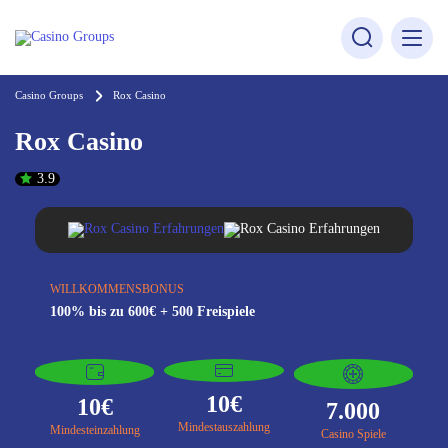
Casino Groups
Rox Casino
Rox Casino
3.9
WILLKOMMENSBONUS
100% bis zu 600€ + 500 Freispiele
10€
10€
7.000
Mindestauszahlung
Mindesteinzahlung
Casino Spiele