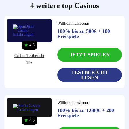
4 weitere top Casinos
Willkommensbonus
100% bis zu 500€ + 100
Freispiele
4.6
JETZT SPIELEN
Casino Testbericht
18+
TESTBERICHT
LESEN
Willkommensbonus
100% bis zu 1.000€ + 200
Freispiele
4.6