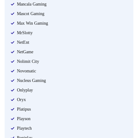
Mancala Gaming
Mascot Gaming
Max Win Gaming
MrSlotty
NetEnt
NetGame
Nolimit City
Novomatic
Nucleus Gaming
Onlyplay
Oryx
Platipus
Playson
Playtech
Popiplay