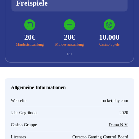
Freispiele
20€
20€
10.000
Mindesteinzahlung
Mindestauszahlung
Casino Spiele
18+
Allgemeine Informationen
Webseite
rocketplay.com
Jahr Gegründet
2020
Casino Gruppe
Dama N.V.
Licenses
Curacao Gaming Control Board