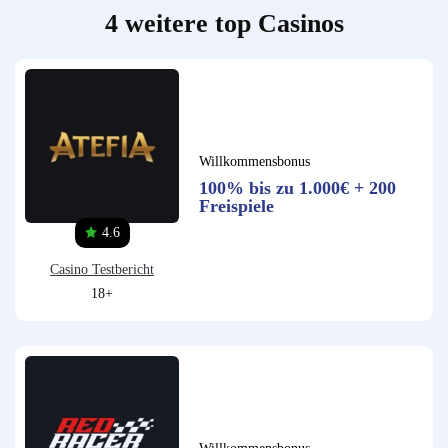
4 weitere top Casinos
Willkommensbonus
100% bis zu 1.000€ + 200
Freispiele
4.6
Casino Testbericht
18+