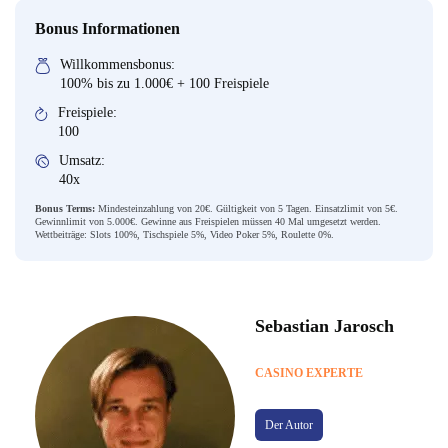
Bonus Informationen
Willkommensbonus:
100% bis zu 1.000€ + 100 Freispiele
Freispiele:
100
Umsatz:
40x
Bonus Terms:
Mindesteinzahlung von 20€. Gültigkeit von 5 Tagen. Einsatzlimit von 5€.
Gewinnlimit von 5.000€. Gewinne aus Freispielen müssen 40 Mal umgesetzt werden.
Wettbeiträge: Slots 100%, Tischspiele 5%, Video Poker 5%, Roulette 0%.
Sebastian Jarosch
CASINO EXPERTE
Der Autor