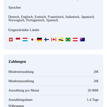
Sprachen
Deutsch, Englisch, Estnisch, Französisch, Italienisch, Japanisch,
Norwegisch, Portugiesisch, Spanisch
Eingeschränkte Länder
Zahlungen
Mindesteinzahlung
20€
Mindestauszahlung
20€
Auszahlung pro Monat
20.000€
Auszahlungsdauer
1-4 Tage
Währungen