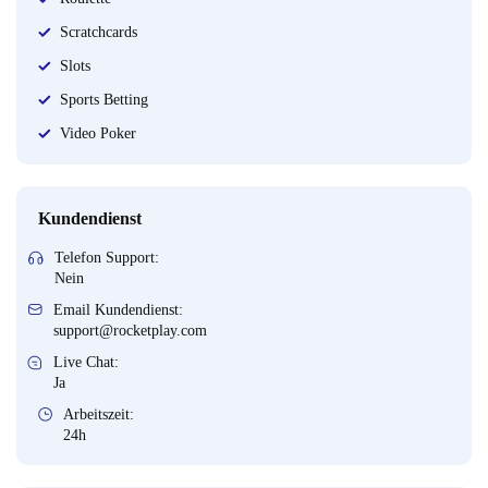
Scratchcards
Slots
Sports Betting
Video Poker
Kundendienst
Telefon Support:
Nein
Email Kundendienst:
support@rocketplay.com
Live Chat:
Ja
Arbeitszeit:
24h