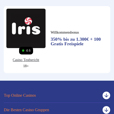
Willkommensbonus
350% bis zu 1.300€ + 100
Gratis Freispiele
4.6
Casino Testbericht
18+
Top Online Casinos
Die Besten Casino Gruppen