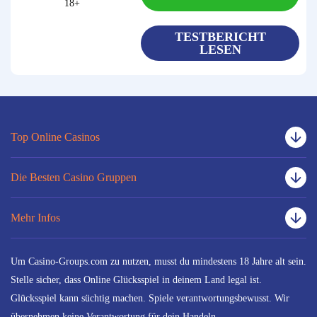
18+
TESTBERICHT
LESEN
Top Online Casinos
Die Besten Casino Gruppen
Mehr Infos
Um Casino-Groups.com zu nutzen, musst du mindestens 18 Jahre alt sein.
Stelle sicher, dass Online Glücksspiel in deinem Land legal ist.
Glücksspiel kann süchtig machen. Spiele verantwortungsbewusst. Wir
übernehmen keine Verantwortung für dein Handeln.