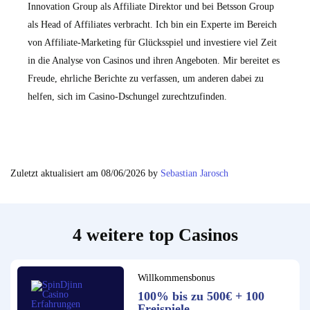
Innovation Group als Affiliate Direktor und bei Betsson Group
als Head of Affiliates verbracht. Ich bin ein Experte im Bereich
von Affiliate-Marketing für Glücksspiel und investiere viel Zeit
in die Analyse von Casinos und ihren Angeboten. Mir bereitet es
Freude, ehrliche Berichte zu verfassen, um anderen dabei zu
helfen, sich im Casino-Dschungel zurechtzufinden.
Zuletzt aktualisiert am 08/06/2026 by
Sebastian Jarosch
4 weitere top Casinos
Willkommensbonus
100% bis zu 500€ + 100
Freispiele