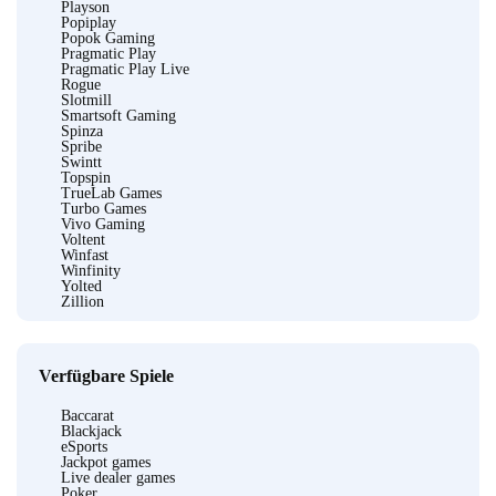
Playson
Popiplay
Popok Gaming
Pragmatic Play
Pragmatic Play Live
Rogue
Slotmill
Smartsoft Gaming
Spinza
Spribe
Swintt
Topspin
TrueLab Games
Turbo Games
Vivo Gaming
Voltent
Winfast
Winfinity
Yolted
Zillion
Verfügbare Spiele
Baccarat
Blackjack
eSports
Jackpot games
Live dealer games
Poker