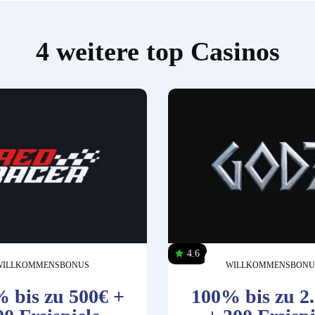
4 weitere top Casinos
4.6
WILLKOMMENSBONUS
WILLKOMMENSBONU
 bis zu 500€ +
100% bis zu 2