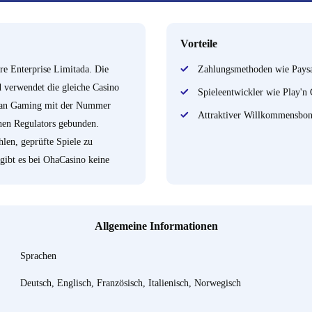
Vorteile
re Enterprise Limitada. Die
Zahlungsmethoden wie Paysa
 verwendet die gleiche Casino
Spieleentwickler wie Play'n
ouan Gaming mit der Nummer
Attraktiver Willkommensbo
hen Regulators gebunden.
len, geprüfte Spiele zu
gibt es bei OhaCasino keine
its einzustellen. Um das
rt werden. Die AccelCore
d schneiden bei bekannten
Allgemeine Informationen
/10 Punkten ab. Das
gle Pay, Paysafecard und Krypto
Sprachen
 1.000€ Willkommensbonus mit
Deutsch, Englisch, Französisch, Italienisch, Norwegisch