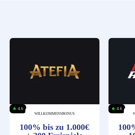
4.6
4.6
WILLKOMMENSBONUS
100% bis zu 1.000€
100%