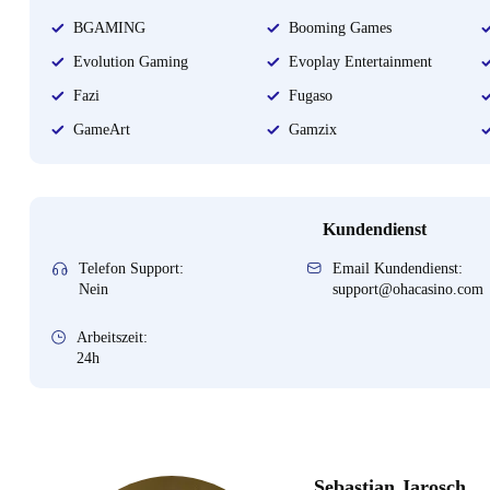
BGAMING
Booming Games
Evolution Gaming
Evoplay Entertainment
Fazi
Fugaso
GameArt
Gamzix
Hacksaw Gaming
Kalamba Games
Novomatic
OneTouch
Kundendienst
Peter & Sons
Play’n Go
Playtech
Pocket Games
Telefon Support:
Email Kundendienst:
Nein
support@ohacasino.com
Pragmatic Play
Red Rake
Relax Gaming
Shady Lady
Arbeitszeit:
24h
Spribe
Vivo Gaming
Winfinity
Sebastian Jarosch