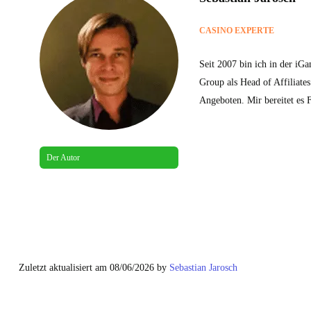
CASINO EXPERTE
Seit 2007 bin ich in der iG
Group als Head of Affiliates
Angeboten. Mir bereitet es 
Der Autor
Zuletzt aktualisiert am 08/06/2026 by
Sebastian Jarosch