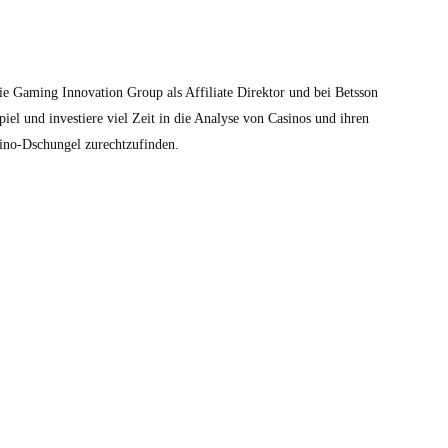
e Gaming Innovation Group als Affiliate Direktor und bei Betsson
iel und investiere viel Zeit in die Analyse von Casinos und ihren
sino-Dschungel zurechtzufinden.