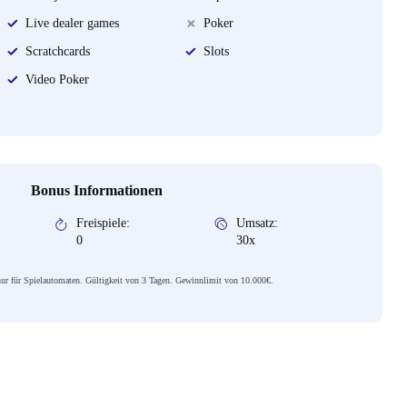
Live dealer games
Poker
Scratchcards
Slots
Video Poker
Bonus Informationen
Freispiele:
Umsatz:
0
30x
ur für Spielautomaten. Gültigkeit von 3 Tagen. Gewinnlimit von 10.000€.