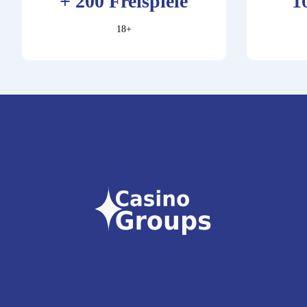
+ 200 Freispiele
1
18+