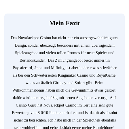
Mein Fazit
Das NovaJackpot Casino hat nicht nur ein aussergewöhnlich gutes
Design, sonder überzeugt besonders mit einem überragendem
Spieleangebot und vielen tollen Promos für neue Spieler und
Bestandskunden. Das Zahlungsangebot bietet immerhin
Paysafecard, Jeton und Mifinity, ist aber leider etwas schwächer
als bei den Schwesterseiten Kingmaker Casino und RoyalGame,
wo es zusätzlich Giropay und Sofort gibt. Beim
Willkommensbonus haben mich die Gewinnlimits etwas gestört,
dafür wird man regelmäßig mit neuen Angeboten versorgt. Auf
Casino Guru hat NovaJackpot Casino im Test eine sehr gute
Bewertung von 8,0/10 Punkten erhalten und ist damit als absolut
sicher zu betrachten. Ich habe mich in der Spielothek ebenfalls
sehr wohlgefühlt und gebe deshlab gerne meine Empfehlung!