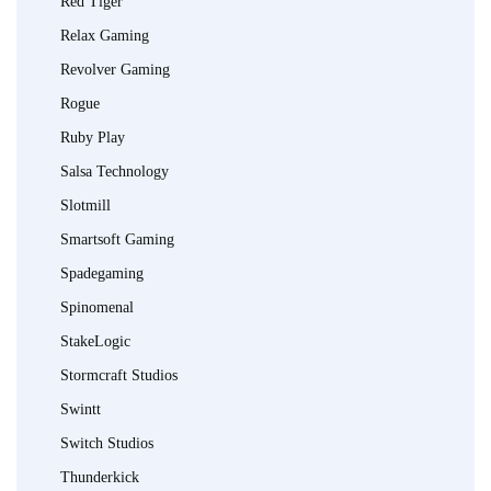
Red Tiger
Relax Gaming
Revolver Gaming
Rogue
Ruby Play
Salsa Technology
Slotmill
Smartsoft Gaming
Spadegaming
Spinomenal
StakeLogic
Stormcraft Studios
Swintt
Switch Studios
Thunderkick