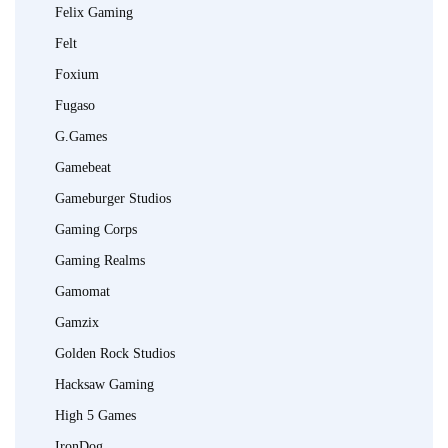
Felix Gaming
Felt
Foxium
Fugaso
G.Games
Gamebeat
Gameburger Studios
Gaming Corps
Gaming Realms
Gamomat
Gamzix
Golden Rock Studios
Hacksaw Gaming
High 5 Games
IronDog