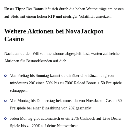
Unser Tipp:
Der Bonus läßt sich durch die hohen Wettbeiträge am besten
auf Slots mit einem hohen RTP und niedriger Volatilität umsetzen.
Weitere Aktionen bei NovaJackpot
Casino
Nachdem du den Willkommensbonus abgespielt hast, warten zahlreiche
Aktionen für Bestandskunden auf dich.
Von Freitag bis Sonntag kannst du dir über eine Einzahlung von
mindestens 20€ einen 50% bis zu 700€ Reload Bonus + 50 Freispiele
schnappen.
Von Montag bis Donnerstag bekommst du von NovaJackot Casino 50
Freispiele bei einer Einzahlung von 20€ geschenkt.
Jeden Montag gibt automatisch es ein 25% Cashback auf Live Dealer
Spiele bis zu 200€ auf deine Nettoverluste.