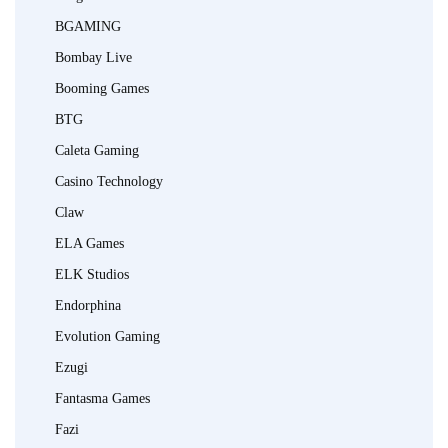
BGAMING
Bombay Live
Booming Games
BTG
Caleta Gaming
Casino Technology
Claw
ELA Games
ELK Studios
Endorphina
Evolution Gaming
Ezugi
Fantasma Games
Fazi