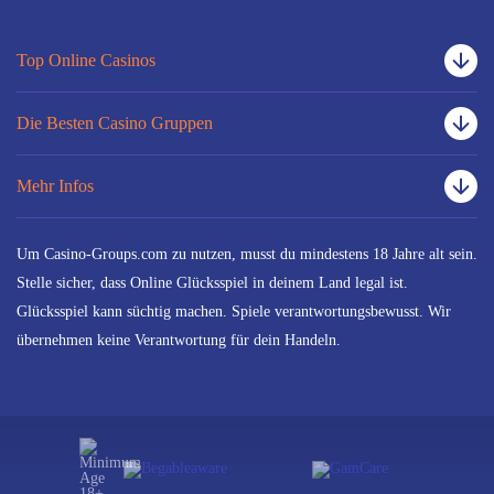
Top Online Casinos
Die Besten Casino Gruppen
Mehr Infos
Um Casino-Groups.com zu nutzen, musst du mindestens 18 Jahre alt sein.
Stelle sicher, dass Online Glücksspiel in deinem Land legal ist.
Glücksspiel kann süchtig machen. Spiele verantwortungsbewusst. Wir
übernehmen keine Verantwortung für dein Handeln.