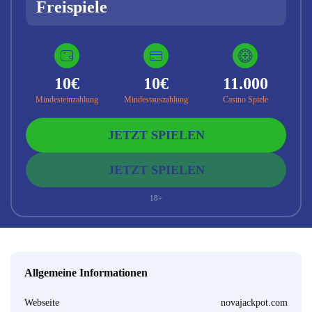
Freispiele
10€
10€
11.000
Mindesteinzahlung
Mindestauszahlung
Casino Spiele
JETZT SPIELEN
JETZT SPIELEN
18+
Allgemeine Informationen
Webseite
novajackpot.com