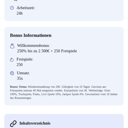
Arbeitszeit:
24h
Bonus Informationen
Willkommensbonus:
250% bis zu 2.500€ + 250 Freispiele
Freispiele:
250
Umsatz:
35x
Bonus Terms:
Mindesteinzahlung von 20€. Gültigkeit von 10 Tagen. Gewinne aus
Freispielen müssen 40 Mal umgesetzt werden. Einsatzlimit von 5€. Wettbeiträge: Slots
100%, Tischspiele, Pinko, Live Spiele 10%, Jackpot Spiele 0%. Gewinnlimit vom 10 fachen
des Bonusbetrages.
Inhaltsverzeichnis