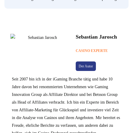
Sebastian Jarosch
CASINO EXPERTE
Der Autor
Seit 2007 bin ich in der iGaming Branche tätig und habe 10
Jahre davon bei renommierten Unternehmen wie Gaming
Innovation Group als Affiliate Direktor und bei Betsson Group
als Head of Affiliates verbracht. Ich bin ein Experte im Bereich
von Affiliate-Marketing für Glücksspiel und investiere viel Zeit
in die Analyse von Casinos und ihren Angeboten. Mir bereitet es
Freude, ehrliche Berichte zu verfassen, um anderen dabei zu