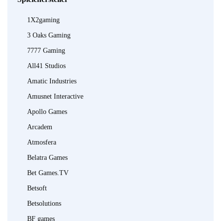
1X2gaming
3 Oaks Gaming
7777 Gaming
All41 Studios
Amatic Industries
Amusnet Interactive
Apollo Games
Arcadem
Atmosfera
Belatra Games
Bet Games.TV
Betsoft
Betsolutions
BF games