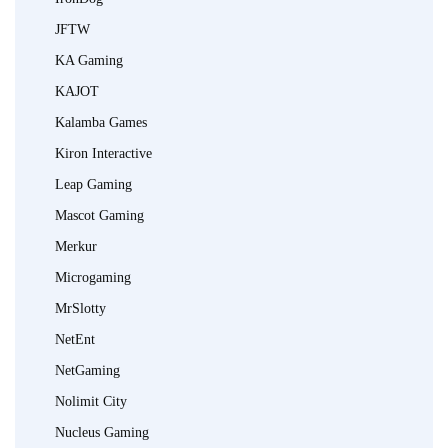
JFTW
KA Gaming
KAJOT
Kalamba Games
Kiron Interactive
Leap Gaming
Mascot Gaming
Merkur
Microgaming
MrSlotty
NetEnt
NetGaming
Nolimit City
Nucleus Gaming