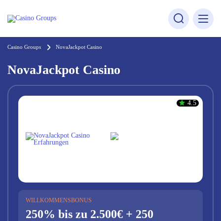
Casino Groups
NovaJackpot Casino
NovaJackpot Casino
4.5
WILLKOMMENSBONUS
250% bis zu 2.500€ + 250