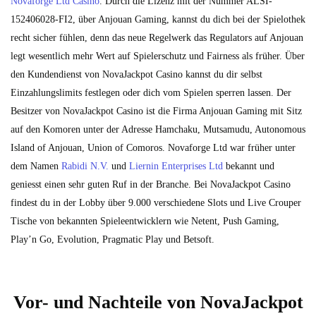
Novaforge Ltd Casino
. Durch die Lizenz mit der Nummer ALSI-
152406028-FI2, über Anjouan Gaming, kannst du dich bei der Spielothek
recht sicher fühlen, denn das neue Regelwerk das Regulators auf Anjouan
legt wesentlich mehr Wert auf Spielerschutz und Fairness als früher. Über
den Kundendienst von NovaJackpot Casino kannst du dir selbst
Einzahlungslimits festlegen oder dich vom Spielen sperren lassen. Der
Besitzer von NovaJackpot Casino ist die Firma Anjouan Gaming mit Sitz
auf den Komoren unter der Adresse
Hamchaku, Mutsamudu, Autonomous
Island of Anjouan, Union of Comoros.
Novaforge Ltd war früher unter
dem Namen
Rabidi N.V.
und
Liernin Enterprises Ltd
bekannt und
geniesst einen sehr guten Ruf in der Branche. Bei NovaJackpot Casino
findest du in der Lobby über 9.000 verschiedene Slots und Live Crouper
Tische von bekannten Spieleentwicklern wie Netent, Push Gaming,
Play’n Go, Evolution, Pragmatic Play und Betsoft.
Vor- und Nachteile von NovaJackpot