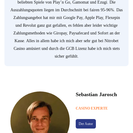
beliebten Spiele von Play’n Go, Gamomat und Ezugi. Die
Auszahlungsquoten liegen im Durchschnitt bei fairen 95-96%. Das
Zahlungsangebot hat mir mit Google Pay, Apple Play, Flexepin
und Revolut ganz gut gefallen, es fehlen aber leider wichtige
Zahlungsmethoden wie Giropay, Paysafecard und Sofort an der
Kasse. Alles in allem habe ich mich aber sehr gut bei Nitrobet
Casino amüsiert und durch die GCB Lizenz habe ich mich stets
sicher gefühlt.
Sebastian Jarosch
CASINO EXPERTE
Der Autor