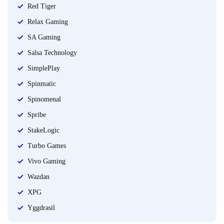
Red Tiger
Relax Gaming
SA Gaming
Salsa Technology
SimplePlay
Spinmatic
Spinomenal
Spribe
StakeLogic
Turbo Games
Vivo Gaming
Wazdan
XPG
Yggdrasil