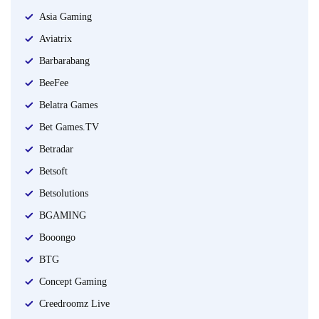
Asia Gaming
Aviatrix
Barbarabang
BeeFee
Belatra Games
Bet Games.TV
Betradar
Betsoft
Betsolutions
BGAMING
Booongo
BTG
Concept Gaming
Creedroomz Live