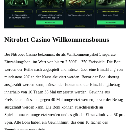
Nitrobet Casino Willkommensbonus
Bei Nitrobet Casino bekommst du als Willkommenspaket 5 separate
Einzahlungsboni im Wert von bis zu 2.500€ + 350 Freispiele. Die Boni
werden der Reihe nach abgespielt und müssen über eine Einzahlung von
mindestens 20€ an der Kasse aktiviert werden. Bevor der Bonusbetrag
ausgezahlt werden kann, müssen der Bonus und der Einzahlungsbetrag
innerhalb von 10 Tagen 35 Mal umgesetzt werden. Gewinne aus
Freispielen müssen dagegen 40 Mal umgesetzt werden, bevor der Betrag
ausgezahlt werden kann. Die Boni können ausschliesslich an
Spielautomaten umgesetzt werden und es gilt ein Einsatzlimit von 5€ pro
Spin. Alle Boni haben ein Gewinnlimit, das dem 10 fachen des
Bonusbetrages entspricht.