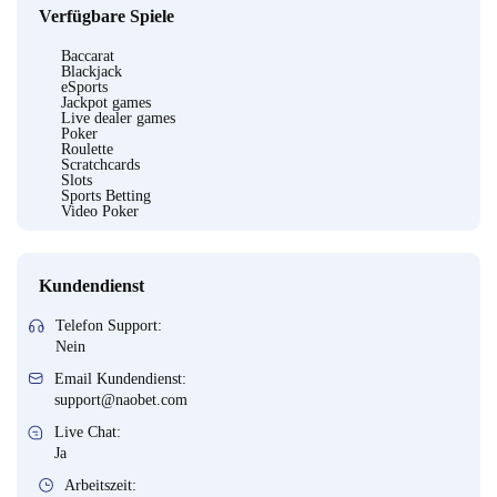
Verfügbare Spiele
Baccarat
Blackjack
eSports
Jackpot games
Live dealer games
Poker
Roulette
Scratchcards
Slots
Sports Betting
Video Poker
Kundendienst
Telefon Support:
Nein
Email Kundendienst:
support@naobet.com
Live Chat:
Ja
Arbeitszeit: