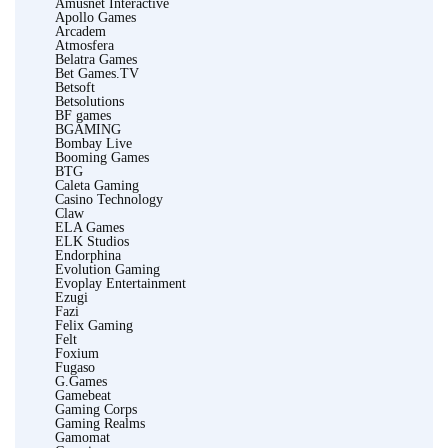
Amusnet Interactive
Apollo Games
Arcadem
Atmosfera
Belatra Games
Bet Games.TV
Betsoft
Betsolutions
BF games
BGAMING
Bombay Live
Booming Games
BTG
Caleta Gaming
Casino Technology
Claw
ELA Games
ELK Studios
Endorphina
Evolution Gaming
Evoplay Entertainment
Ezugi
Fazi
Felix Gaming
Felt
Foxium
Fugaso
G.Games
Gamebeat
Gaming Corps
Gaming Realms
Gamomat