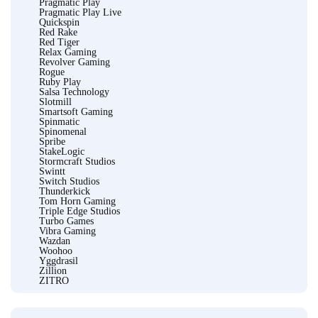
Pragmatic Play
Pragmatic Play Live
Quickspin
Red Rake
Red Tiger
Relax Gaming
Revolver Gaming
Rogue
Ruby Play
Salsa Technology
Slotmill
Smartsoft Gaming
Spinmatic
Spinomenal
Spribe
StakeLogic
Stormcraft Studios
Swintt
Switch Studios
Thunderkick
Tom Horn Gaming
Triple Edge Studios
Turbo Games
Vibra Gaming
Wazdan
Woohoo
Yggdrasil
Zillion
ZITRO