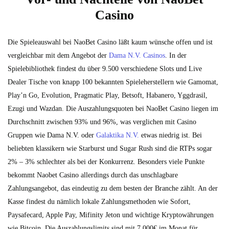
Casino
Die Spieleauswahl bei NaoBet Casino läßt kaum wünsche offen und ist
vergleichbar mit dem Angebot der
Dama N.V. Casinos
. In der
Spielebibliothek findest du über 9.500 verschiedene Slots und Live
Dealer Tische von knapp 100 bekannten Spieleherstellern wie Gamomat,
Play’n Go, Evolution, Pragmatic Play, Betsoft, Habanero, Yggdrasil,
Ezugi und Wazdan. Die Auszahlungsquoten bei NaoBet Casino liegen im
Durchschnitt zwischen 93% und 96%, was verglichen mit Casino
Gruppen wie Dama N.V. oder
Galaktika N.V.
etwas niedrig ist. Bei
beliebten klassikern wie Starburst und Sugar Rush sind die RTPs sogar
2% – 3% schlechter als bei der Konkurrenz. Besonders viele Punkte
bekommt Naobet Casino allerdings durch das unschlagbare
Zahlungsangebot, das eindeutig zu dem besten der Branche zählt. An der
Kasse findest du nämlich lokale Zahlungsmethoden wie Sofort,
Paysafecard, Apple Pay, Mifinity Jeton und wichtige Kryptowährungen
wie Bitcoin. Die Auszahlungslimits sind mit 7.000€ im Monat für