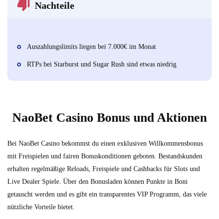
Nachteile
Auszahlungslimits liegen bei 7.000€ im Monat
RTPs bei Starburst und Sugar Rush sind etwas niedrig
NaoBet Casino Bonus und Aktionen
Bei NaoBet Casino bekommst du einen exklusiven Willkommensbonus
mit Freispielen und fairen Bonuskonditionen geboten. Bestandskunden
erhalten regelmäßige Reloads, Freispiele und Cashbacks für Slots und
Live Dealer Spiele. Über den Bonusladen können Punkte in Boni
getauscht werden und es gibt ein transparentes VIP Programm, das viele
nützliche Vorteile bietet.