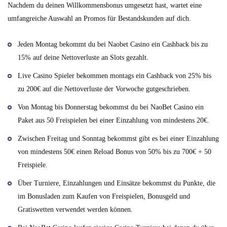
Nachdem du deinen Willkommensbonus umgesetzt hast, wartet eine
umfangreiche Auswahl an Promos für Bestandskunden auf dich.
Jeden Montag bekommt du bei Naobet Casino ein Cashback bis zu
15% auf deine Nettoverluste an Slots gezahlt.
Live Casino Spieler bekommen montags ein Cashback von 25% bis
zu 200€ auf die Nettoverluste der Vorwoche gutgeschrieben.
Von Montag bis Donnerstag bekommst du bei NaoBet Casino ein
Paket aus 50 Freispielen bei einer Einzahlung von mindestens 20€.
Zwischen Freitag und Sonntag bekommst gibt es bei einer Einzahlung
von mindestens 50€ einen Reload Bonus von 50% bis zu 700€ + 50
Freispiele.
Über Turniere, Einzahlungen und Einsätze bekommst du Punkte, die
im Bonusladen zum Kaufen von Freispielen, Bonusgeld und
Gratiswetten verwendet werden können.