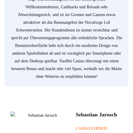
Willkommensbonus, Cashbacks und Reloads sehr
Abwechslungsreich, und ist im Grossen und Ganzen etwas
attraktiver als das Bonusangebot der Novaforge Ltd
Schwesterseiten. Der Kundendienst ist immer erreichbar und
spricht per Übersetzungsprogramm alle erdenkliche Sprachen. Die
Benutzeroberfläche hebt sich durch ein modernes Design von
anderen Spielotheken ab und ist vorzüglich per Smartphone oder
auf dem Desktop spielbar. NaoBet Casino überzeugt mit einen
besseren Bonus und macht sehr viel Spass, weshalb wir die Marke
ohne Weiteres zu empfehlen können!
Sebastian Jarosch
CASINO EXPERTE