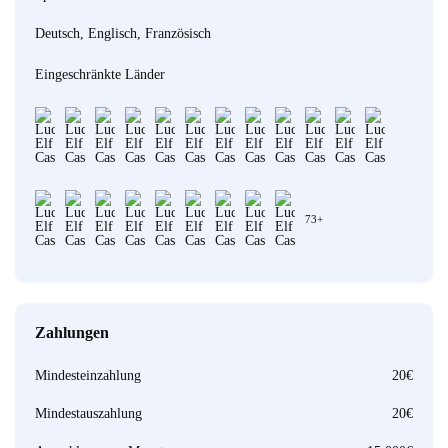
Deutsch, Englisch, Französisch
Eingeschränkte Länder
73+
Zahlungen
Mindesteinzahlung
20€
Mindestauszahlung
20€