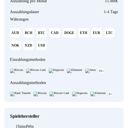
Auszahlung pro Monat
15.000€
Auszahlungsdauer
1-4 Tage
Währungen
AUD
BCH
BTC
CAD
DOGE
ETH
EUR
LTC
NOK
NZD
USD
Einzahlungsmethoden
10+
Auszahlungsmethoden
3+
Spielehersteller
1Spin4Win