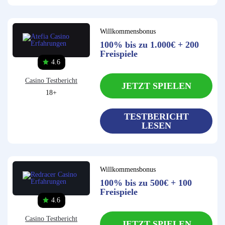
Willkommensbonus
100% bis zu 1.000€ + 200
Freispiele
4.6
Casino Testbericht
JETZT SPIELEN
18+
TESTBERICHT
LESEN
Willkommensbonus
100% bis zu 500€ + 100
Freispiele
4.6
Casino Testbericht
JETZT SPIELEN