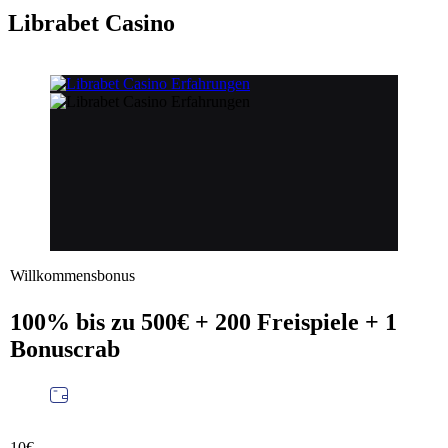
Librabet Casino
Willkommensbonus
100% bis zu 500€ + 200 Freispiele + 1
Bonuscrab
10€