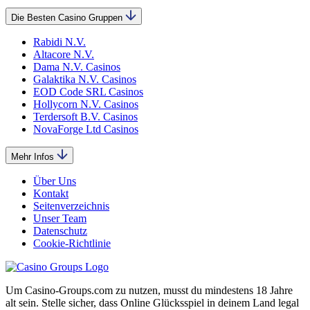
Die Besten Casino Gruppen
Rabidi N.V.
Altacore N.V.
Dama N.V. Casinos
Galaktika N.V. Casinos
EOD Code SRL Casinos
Hollycorn N.V. Casinos
Terdersoft B.V. Casinos
NovaForge Ltd Casinos
Mehr Infos
Über Uns
Kontakt
Seitenverzeichnis
Unser Team
Datenschutz
Cookie-Richtlinie
Um Casino-Groups.com zu nutzen, musst du mindestens 18 Jahre
alt sein. Stelle sicher, dass Online Glücksspiel in deinem Land legal