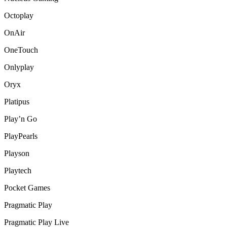
Octoplay
OnAir
OneTouch
Onlyplay
Oryx
Platipus
Play’n Go
PlayPearls
Playson
Playtech
Pocket Games
Pragmatic Play
Pragmatic Play Live