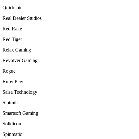
Quickspin
Real Dealer Studios
Red Rake
Red Tiger
Relax Gaming
Revolver Gaming
Rogue
Ruby Play
Salsa Technology
Slotmill
Smartsoft Gaming
Solidicon
Spinmatic