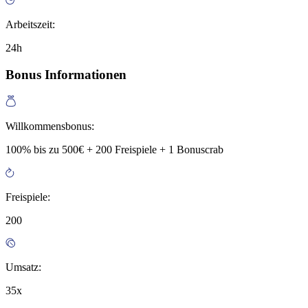
Arbeitszeit:
24h
Bonus Informationen
Willkommensbonus:
100% bis zu 500€ + 200 Freispiele + 1 Bonuscrab
Freispiele:
200
Umsatz:
35x