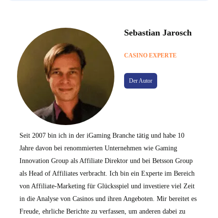
Sebastian Jarosch
CASINO EXPERTE
Der Autor
Seit 2007 bin ich in der iGaming Branche tätig und habe 10
Jahre davon bei renommierten Unternehmen wie Gaming
Innovation Group als Affiliate Direktor und bei Betsson Group
als Head of Affiliates verbracht. Ich bin ein Experte im Bereich
von Affiliate-Marketing für Glücksspiel und investiere viel Zeit
in die Analyse von Casinos und ihren Angeboten. Mir bereitet es
Freude, ehrliche Berichte zu verfassen, um anderen dabei zu