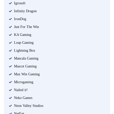
Igrosoft
Infinity Dragon
IronDog
Just For The Win
KA Gaming
Leap Gaming
Lightning Box
Mancala Gaming
Mascot Gaming
Max Win Gaming
Microgaming
Nailed it!
Neko Games
Neon Valley Studios
NetEnt