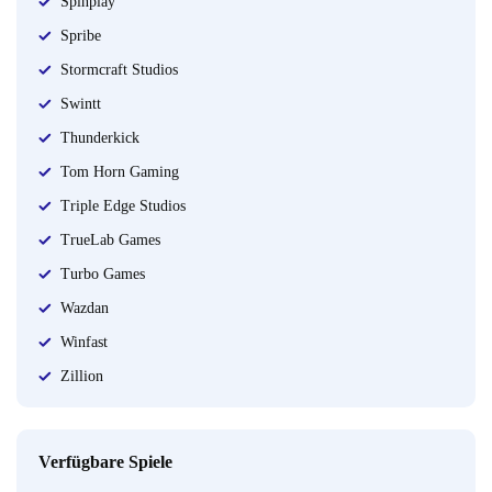
Spinplay
Spribe
Stormcraft Studios
Swintt
Thunderkick
Tom Horn Gaming
Triple Edge Studios
TrueLab Games
Turbo Games
Wazdan
Winfast
Zillion
Verfügbare Spiele