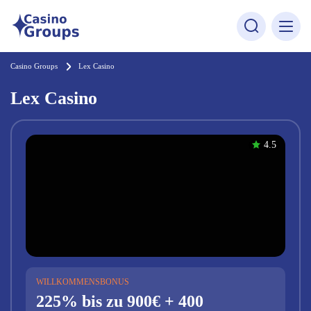
Casino Groups
Lex Casino
Lex Casino
4.5
WILLKOMMENSBONUS
225% bis zu 900€ + 400