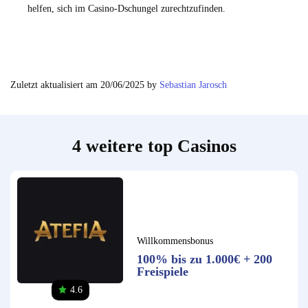
helfen, sich im Casino-Dschungel zurechtzufinden.
Zuletzt aktualisiert am 20/06/2025 by
Sebastian Jarosch
4 weitere top Casinos
Willkommensbonus
100% bis zu 1.000€ + 200
Freispiele
4.6