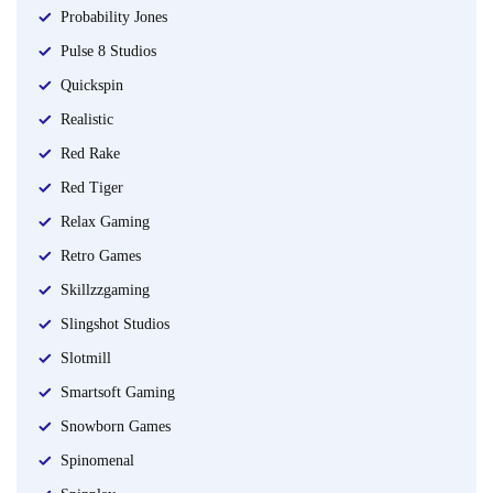
Probability Jones
Pulse 8 Studios
Quickspin
Realistic
Red Rake
Red Tiger
Relax Gaming
Retro Games
Skillzzgaming
Slingshot Studios
Slotmill
Smartsoft Gaming
Snowborn Games
Spinomenal