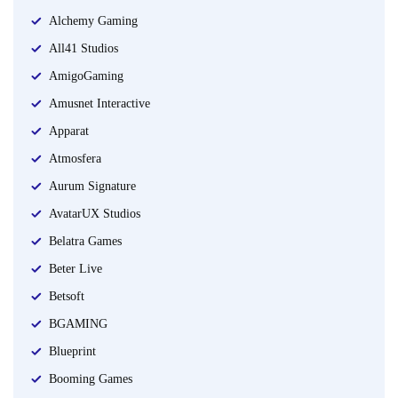
Alchemy Gaming
All41 Studios
AmigoGaming
Amusnet Interactive
Apparat
Atmosfera
Aurum Signature
AvatarUX Studios
Belatra Games
Beter Live
Betsoft
BGAMING
Blueprint
Booming Games