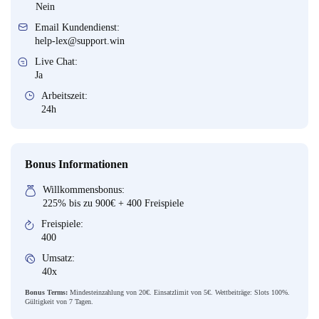
Nein
Email Kundendienst:
help-lex@support.win
Live Chat:
Ja
Arbeitszeit:
24h
Bonus Informationen
Willkommensbonus:
225% bis zu 900€ + 400 Freispiele
Freispiele:
400
Umsatz:
40x
Bonus Terms:
Mindesteinzahlung von 20€. Einsatzlimit von 5€. Wettbeiträge: Slots 100%.
Gültigkeit von 7 Tagen.