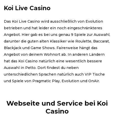
Koi Live Casino
Das Koi Live Casino wird ausschließlich von Evolution
betrieben und hat leider ein noch eingeschränkteres
Angebot. Hier gab es bei uns genau 9 Spiele zur Auswahl,
darunter die guten alten Klassiker wie Roulette, Baccarat,
Blackjack und Game Shows. Fairerweise hängt das
Angebot von deinem Wohnort ab. In anderen Ländern
hat das Koi Casino natürlich eine wesentlich bessere
Auswahl in Petto. Dort findest du neben
unterschiedlichen Sprachen natürlich auch VIP Tische
und Spiele von Pragmatic Play, Evolution und OnAir.
Webseite und Service bei Koi
Casino