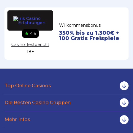
Willkommensbonus
350% bis zu 1.300€ +
4.6
100 Gratis Freispiele
Casino Testbericht
18+
Top Online Casinos
Die Besten Casino Gruppen
Mehr Infos