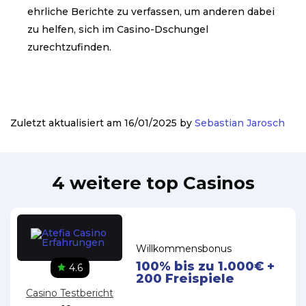
ehrliche Berichte zu verfassen, um anderen dabei
zu helfen, sich im Casino-Dschungel
zurechtzufinden.
Zuletzt aktualisiert am 16/01/2025 by
Sebastian Jarosch
4 weitere top Casinos
Willkommensbonus
100% bis zu 1.000€ +
4.6
200 Freispiele
Casino Testbericht