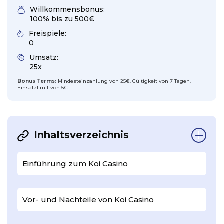
Willkommensbonus:
100% bis zu 500€
Freispiele:
0
Umsatz:
25x
Bonus Terms:
Mindesteinzahlung von 25€. Gültigkeit von 7 Tagen.
Einsatzlimit von 5€.
Inhaltsverzeichnis
Einführung zum Koi Casino
Vor- und Nachteile von Koi Casino