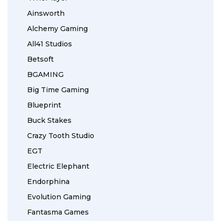
Ainsworth
Alchemy Gaming
All41 Studios
Betsoft
BGAMING
Big Time Gaming
Blueprint
Buck Stakes
Crazy Tooth Studio
EGT
Electric Elephant
Endorphina
Evolution Gaming
Fantasma Games