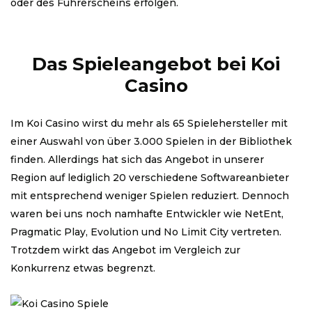
oder des Führerscheins erfolgen.
Das Spieleangebot bei Koi
Casino
Im Koi Casino wirst du mehr als 65 Spielehersteller mit
einer Auswahl von über 3.000 Spielen in der Bibliothek
finden. Allerdings hat sich das Angebot in unserer
Region auf lediglich 20 verschiedene Softwareanbieter
mit entsprechend weniger Spielen reduziert. Dennoch
waren bei uns noch namhafte Entwickler wie NetEnt,
Pragmatic Play, Evolution und No Limit City vertreten.
Trotzdem wirkt das Angebot im Vergleich zur
Konkurrenz etwas begrenzt.