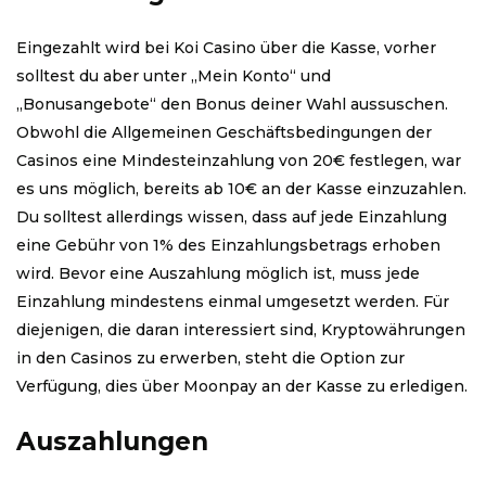
Eingezahlt wird bei Koi Casino über die Kasse, vorher
solltest du aber unter „Mein Konto“ und
„Bonusangebote“ den Bonus deiner Wahl aussuschen.
Obwohl die Allgemeinen Geschäftsbedingungen der
Casinos eine Mindesteinzahlung von 20€ festlegen, war
es uns möglich, bereits ab 10€ an der Kasse einzuzahlen.
Du solltest allerdings wissen, dass auf jede Einzahlung
eine Gebühr von 1% des Einzahlungsbetrags erhoben
wird. Bevor eine Auszahlung möglich ist, muss jede
Einzahlung mindestens einmal umgesetzt werden. Für
diejenigen, die daran interessiert sind, Kryptowährungen
in den Casinos zu erwerben, steht die Option zur
Verfügung, dies über Moonpay an der Kasse zu erledigen.
Auszahlungen