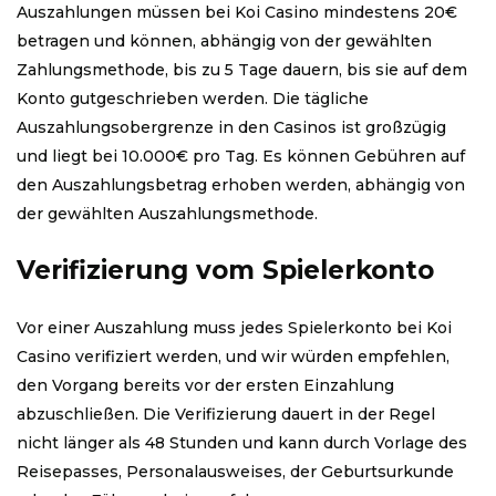
Auszahlungen müssen bei Koi Casino mindestens 20€
betragen und können, abhängig von der gewählten
Zahlungsmethode, bis zu 5 Tage dauern, bis sie auf dem
Konto gutgeschrieben werden. Die tägliche
Auszahlungsobergrenze in den Casinos ist großzügig
und liegt bei 10.000€ pro Tag. Es können Gebühren auf
den Auszahlungsbetrag erhoben werden, abhängig von
der gewählten Auszahlungsmethode.
Verifizierung vom Spielerkonto
Vor einer Auszahlung muss jedes Spielerkonto bei Koi
Casino verifiziert werden, und wir würden empfehlen,
den Vorgang bereits vor der ersten Einzahlung
abzuschließen. Die Verifizierung dauert in der Regel
nicht länger als 48 Stunden und kann durch Vorlage des
Reisepasses, Personalausweises, der Geburtsurkunde