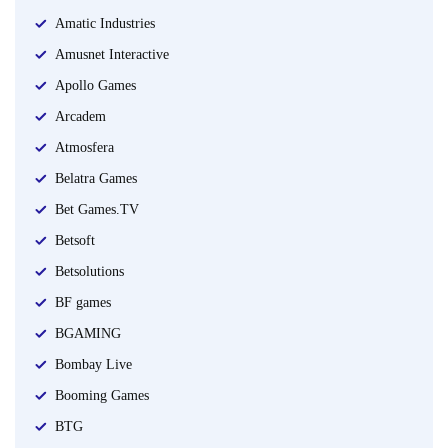
Amatic Industries
Amusnet Interactive
Apollo Games
Arcadem
Atmosfera
Belatra Games
Bet Games.TV
Betsoft
Betsolutions
BF games
BGAMING
Bombay Live
Booming Games
BTG