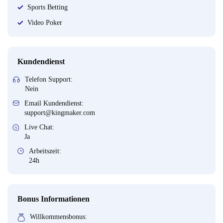
Sports Betting
Video Poker
Kundendienst
Telefon Support:
Nein
Email Kundendienst:
support@kingmaker.com
Live Chat:
Ja
Arbeitszeit:
24h
Bonus Informationen
Willkommensbonus: