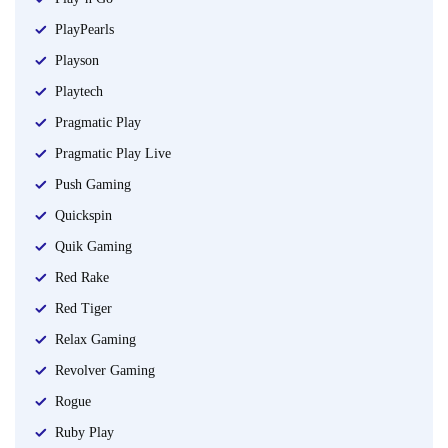
PlayPearls
Playson
Playtech
Pragmatic Play
Pragmatic Play Live
Push Gaming
Quickspin
Quik Gaming
Red Rake
Red Tiger
Relax Gaming
Revolver Gaming
Rogue
Ruby Play