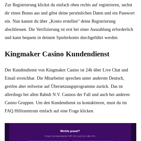
Zur Registrierung klickst du einfach oben rechts auf registrieren, suchst
dir einen Bonus aus und gibst deine persönlichen Daten und ein Passwort
ein. Nun kannst du über „Konto erstellen“ deine Registrierung
abschliessen. Die Verifizierung ist erst bei einer Auszahlung erforderlich
und kann bequem in deinem Spielerkonto durchgeführt werden.
Kingmaker Casino Kundendienst
Der Kundendienst von Kingmaker Casino ist 24h über Live Chat und
Email erreichbar. Die Mitarbeiter sprechen unter anderem Deutsch,
greifen aber teilweise auf Übersetzungsprogramme zurück. Das ist
allerdings bei allen Rabidi N.V. Casinos der Fall und auch bei anderen
Casino Gruppen. Um den Kundendienst zu kontaktieren, must du im
FAQ Hilfezentrum einfach auf eine Frage klicken.