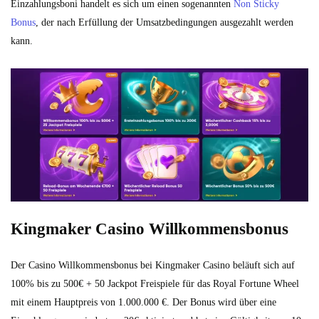
Einzahlungsboni handelt es sich um einen sogenannten
Non Sticky
Bonus
, der nach Erfüllung der Umsatzbedingungen ausgezahlt werden
kann.
Kingmaker Casino Willkommensbonus
Der Casino Willkommensbonus bei Kingmaker Casino beläuft sich auf
100% bis zu 500€ + 50 Jackpot Freispiele für das Royal Fortune Wheel
mit einem Hauptpreis von 1.000.000 €. Der Bonus wird über eine