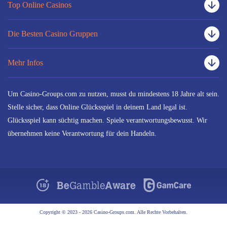
Top Online Casinos
Die Besten Casino Gruppen
Mehr Infos
Um Casino-Groups.com zu nutzen, musst du mindestens 18 Jahre alt sein.
Stelle sicher, dass Online Glücksspiel in deinem Land legal ist.
Glücksspiel kann süchtig machen. Spiele verantwortungsbewusst. Wir
übernehmen keine Verantwortung für dein Handeln.
Copyright © 2023 - 2026 Casino-Groups.com. Alle Rechte Vorbehalten.