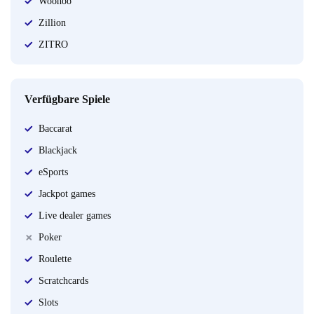
Woohoo
Zillion
ZITRO
Verfügbare Spiele
Baccarat
Blackjack
eSports
Jackpot games
Live dealer games
Poker
Roulette
Scratchcards
Slots