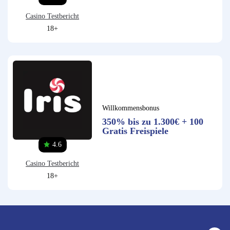
Casino Testbericht
18+
Willkommensbonus
350% bis zu 1.300€ + 100
Gratis Freispiele
4.6
Casino Testbericht
18+