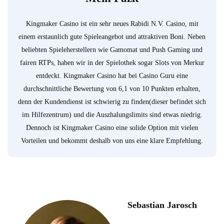
Kingmaker Casino ist ein sehr neues Rabidi N.V. Casino, mit
einem erstaunlich gute Spieleangebot und attraktiven Boni. Neben
beliebten Spieleherstellern wie Gamomat und Push Gaming und
fairen RTPs, haben wir in der Spielothek sogar Slots von Merkur
entdeckt. Kingmaker Casino hat bei Casino Guru eine
durchschnittliche Bewertung von 6,1 von 10 Punkten erhalten,
denn der Kundendienst ist schwierig zu finden(dieser befindet sich
im Hilfezentrum) und die Auszhalungslimits sind etwas niedrig.
Dennoch ist Kingmaker Casino eine solide Option mit vielen
Vorteilen und bekommt deshalb von uns eine klare Empfehlung.
Sebastian Jarosch