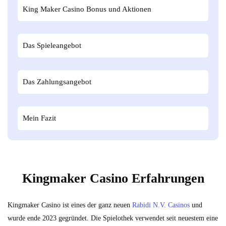
King Maker Casino Bonus und Aktionen
Das Spieleangebot
Das Zahlungsangebot
Mein Fazit
Kingmaker Casino Erfahrungen
Kingmaker Casino ist eines der ganz neuen
Rabidi N.V. Casinos
und
wurde ende 2023 gegründet. Die Spielothek verwendet seit neuestem eine