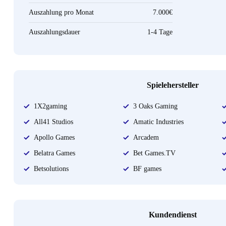
Auszahlung pro Monat
7.000€
Auszahlungsdauer
1-4 Tage
Spielehersteller
1X2gaming
3 Oaks Gaming
All41 Studios
Amatic Industries
Apollo Games
Arcadem
Belatra Games
Bet Games.TV
Betsolutions
BF games
Bombay Live
Booming Games
Caleta Gaming
Casino Technology
Kundendienst
ELA Games
ELK Studios