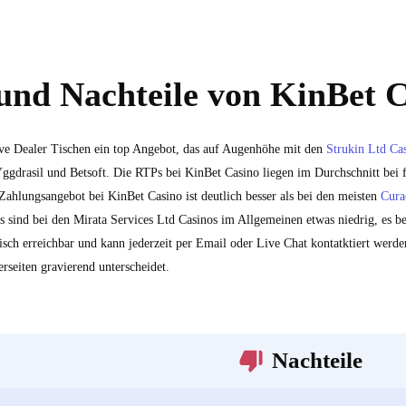
und Nachteile von KinBet 
ive Dealer Tischen ein top Angebot, das auf Augenhöhe mit den
Strukin Ltd Ca
drasil und Betsoft. Die RTPs bei KinBet Casino liegen im Durchschnitt bei f
hlungsangebot bei KinBet Casino ist deutlich besser als bei den meisten
Cura
s sind bei den Mirata Services Ltd Casinos im Allgemeinen etwas niedrig, es 
sch erreichbar und kann jederzeit per Email oder Live Chat kontatktiert werden
seiten gravierend unterscheidet.
Nachteile