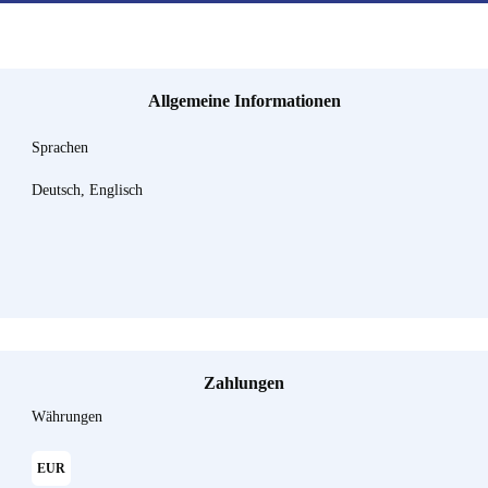
Allgemeine Informationen
Sprachen
Deutsch, Englisch
Zahlungen
Währungen
EUR