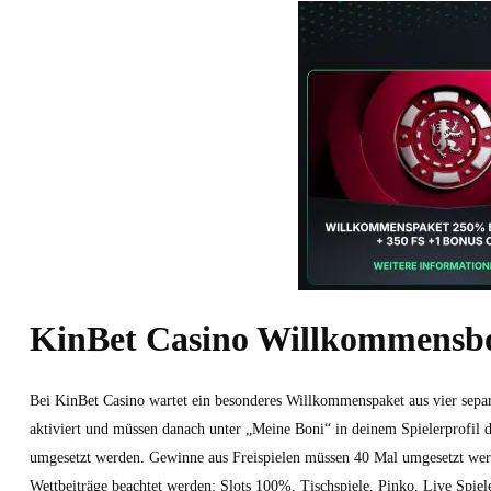
KinBet Casino Willkommensb
Bei KinBet Casino wartet ein besonderes Willkommenspaket aus vier sepa
aktiviert und müssen danach unter „Meine Boni“ in deinem Spielerprofil
umgesetzt werden. Gewinne aus Freispielen müssen 40 Mal umgesetzt werd
Wettbeiträge beachtet werden: Slots 100%, Tischspiele, Pinko, Live Spie