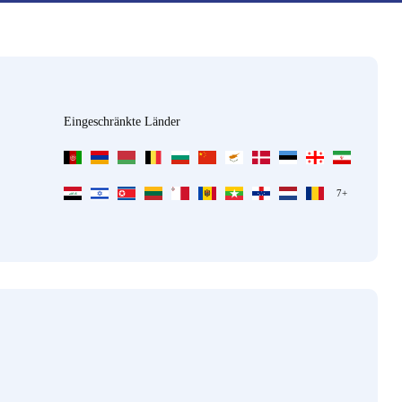
Eingeschränkte Länder
7+