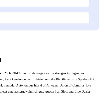
n
152406028-FI2 und ist deswegen an die strengen Auflagen des
len, faire Gewinnquoten zu bieten und die Richtlinien zum Spielerschutz
utsamudu, Autonomous Island of Anjouan, Union of Comoros
. Die
bietet eine aussergewöhnlich gute Auswahl an Slots und Live Dealer