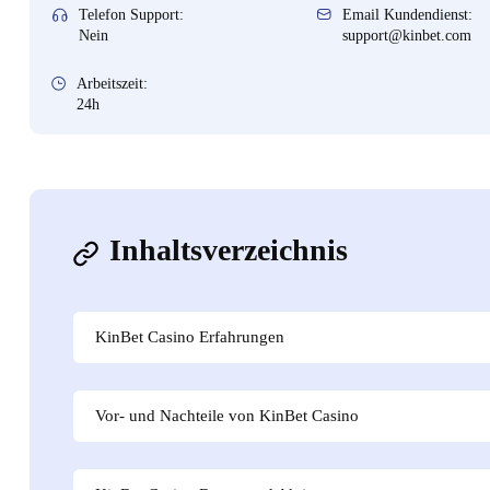
Evolution Gaming
Evoplay Entertainment
Telefon Support:
Email Kundendienst:
Nein
support@kinbet.com
Fazi
Felix Gaming
Foxium
Fugaso
Arbeitszeit:
24h
Gamebeat
Gameburger Studios
Gaming Realms
Gamomat
Golden Rock Studios
Habanero
High 5 Games
InOut
Inhaltsverzeichnis
JFTW
KA Gaming
Kiron Interactive
Leap Gaming
Mascot Gaming
Merkur
KinBet Casino Erfahrungen
MrSlotty
NetEnt
Nolimit City
Novomatic
Vor- und Nachteile von KinBet Casino
OnAir
OneTouch
Platipus
Play’n Go
Playson
Playtech