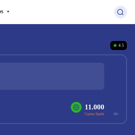
OS
4.5
11.000
Casino Spiele
18+