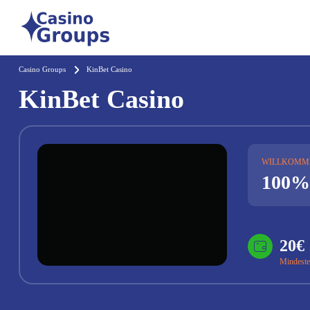
Casino Groups
KinBet Casino
KinBet Casino
WILLKOMM
100% 
20€
Mindeste