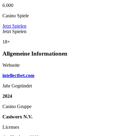
6.000
Casino Spiele
Jetzt Spielen
Jetzt Spielen
18+
Allgemeine Informationen
Webseite
intellectbet.com
Jahr Gegründet
2024
Casino Gruppe
Casiworx N.V.
Licenses