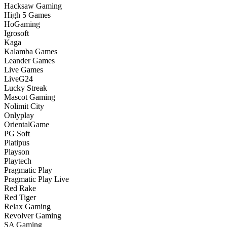
Hacksaw Gaming
High 5 Games
HoGaming
Igrosoft
Kaga
Kalamba Games
Leander Games
Live Games
LiveG24
Lucky Streak
Mascot Gaming
Nolimit City
Onlyplay
OrientalGame
PG Soft
Platipus
Playson
Playtech
Pragmatic Play
Pragmatic Play Live
Red Rake
Red Tiger
Relax Gaming
Revolver Gaming
SA Gaming