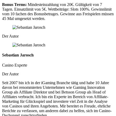
Bonus Terms:
Mindesteinzahlung von 20€. Gültigkeit von 7
Tagen. Einsatzlimit von 5€. Wettbeiträge: Slots 100%. Gewinnlimit
vom 10 fachen des Bonusbetrages. Gewinne aus Freispielen müssen
45 Mal umgesetzt werden.
Der Autor
Sebastian Jarosch
Casino Experte
Der Autor
Seit 2007 bin ich in der iGaming Branche tätig und habe 10 Jahre
davon bei renommierten Unternehmen wie Gaming Innovation
Group als Affiliate Direktor und bei Betsson Group als Head of
Affiliates verbracht. Ich bin ein Experte im Bereich von Affiliate-
Marketing für Glücksspiel und investiere viel Zeit in die Analyse
von Casinos und ihren Angeboten. Mir bereitet es Freude, ehrliche
Berichte zu verfassen, um anderen dabei zu helfen, sich im Casino-
Dschungel zurechtzufinden.