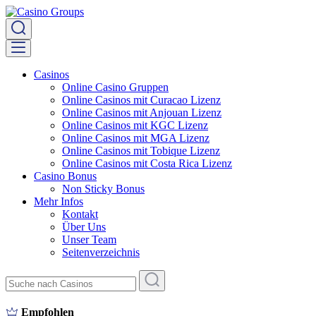
Casinos
Online Casino Gruppen
Online Casinos mit Curacao Lizenz
Online Casinos mit Anjouan Lizenz
Online Casinos mit KGC Lizenz
Online Casinos mit MGA Lizenz
Online Casinos mit Tobique Lizenz
Online Casinos mit Costa Rica Lizenz
Casino Bonus
Non Sticky Bonus
Mehr Infos
Kontakt
Über Uns
Unser Team
Seitenverzeichnis
Empfohlen