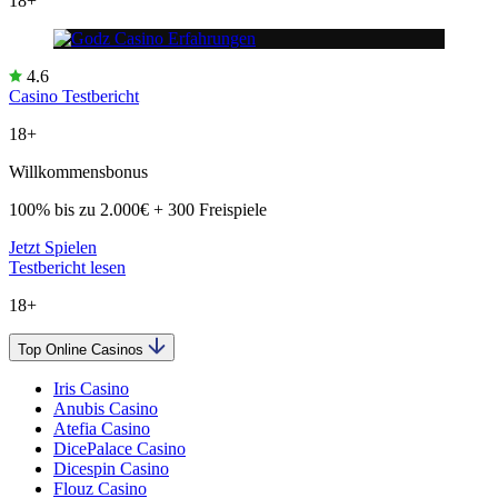
18+
4.6
Casino Testbericht
18+
Willkommensbonus
100% bis zu 2.000€ + 300 Freispiele
Jetzt Spielen
Testbericht lesen
18+
Top Online Casinos
Iris Casino
Anubis Casino
Atefia Casino
DicePalace Casino
Dicespin Casino
Flouz Casino