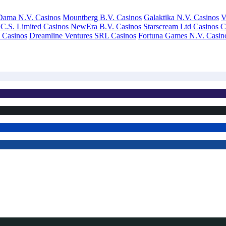
Dama N.V. Casinos
Mountberg B.V. Casinos
Galaktika N.V. Casinos
V
.C.S. Limited Casinos
NewEra B.V. Casinos
Starscream Ltd Casinos
C
d Casinos
Dreamline Ventures SRL Casinos
Fortuna Games N.V. Casin