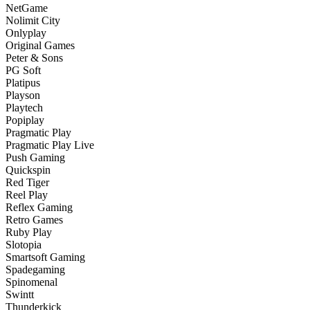
NetGame
Nolimit City
Onlyplay
Original Games
Peter & Sons
PG Soft
Platipus
Playson
Playtech
Popiplay
Pragmatic Play
Pragmatic Play Live
Push Gaming
Quickspin
Red Tiger
Reel Play
Reflex Gaming
Retro Games
Ruby Play
Slotopia
Smartsoft Gaming
Spadegaming
Spinomenal
Swintt
Thunderkick