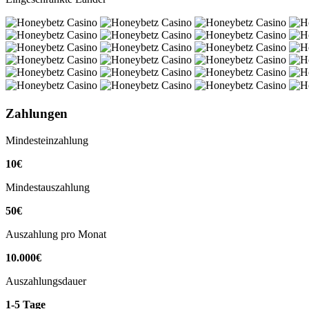
Zahlungen
Mindesteinzahlung
10€
Mindestauszahlung
50€
Auszahlung pro Monat
10.000€
Auszahlungsdauer
1-5 Tage