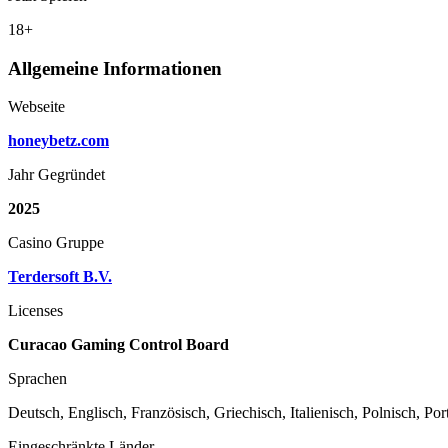
18+
Allgemeine Informationen
Webseite
honeybetz.com
Jahr Gegründet
2025
Casino Gruppe
Terdersoft B.V.
Licenses
Curacao Gaming Control Board
Sprachen
Deutsch, Englisch, Französisch, Griechisch, Italienisch, Polnisch, P
Eingeschränkte Länder