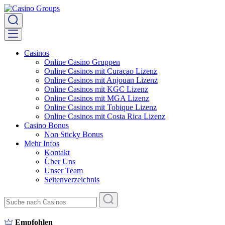
Casinos
Online Casino Gruppen
Online Casinos mit Curacao Lizenz
Online Casinos mit Anjouan Lizenz
Online Casinos mit KGC Lizenz
Online Casinos mit MGA Lizenz
Online Casinos mit Tobique Lizenz
Online Casinos mit Costa Rica Lizenz
Casino Bonus
Non Sticky Bonus
Mehr Infos
Kontakt
Über Uns
Unser Team
Seitenverzeichnis
Empfohlen