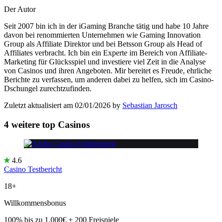
Der Autor
Seit 2007 bin ich in der iGaming Branche tätig und habe 10 Jahre
davon bei renommierten Unternehmen wie Gaming Innovation
Group als Affiliate Direktor und bei Betsson Group als Head of
Affiliates verbracht. Ich bin ein Experte im Bereich von Affiliate-
Marketing für Glücksspiel und investiere viel Zeit in die Analyse
von Casinos und ihren Angeboten. Mir bereitet es Freude, ehrliche
Berichte zu verfassen, um anderen dabei zu helfen, sich im Casino-
Dschungel zurechtzufinden.
Zuletzt aktualisiert am 02/01/2026 by
Sebastian Jarosch
4 weitere top Casinos
4.6
Casino Testbericht
18+
Willkommensbonus
100% bis zu 1.000€ + 200 Freispiele