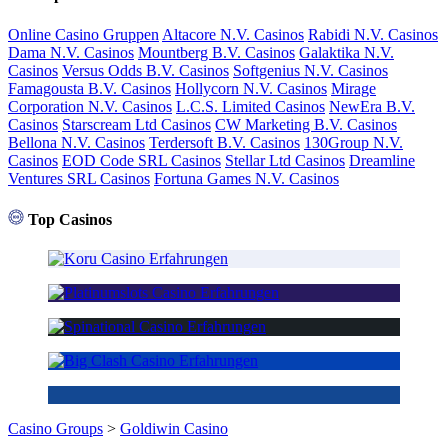
Online Casino Gruppen
Altacore N.V. Casinos
Rabidi N.V. Casinos
Dama N.V. Casinos
Mountberg B.V. Casinos
Galaktika N.V.
Casinos
Versus Odds B.V. Casinos
Softgenius N.V. Casinos
Famagousta B.V. Casinos
Hollycorn N.V. Casinos
Mirage
Corporation N.V. Casinos
L.C.S. Limited Casinos
NewEra B.V.
Casinos
Starscream Ltd Casinos
CW Marketing B.V. Casinos
Bellona N.V. Casinos
Terdersoft B.V. Casinos
130Group N.V.
Casinos
EOD Code SRL Casinos
Stellar Ltd Casinos
Dreamline
Ventures SRL Casinos
Fortuna Games N.V. Casinos
Top Casinos
Casino Groups
>
Goldiwin Casino