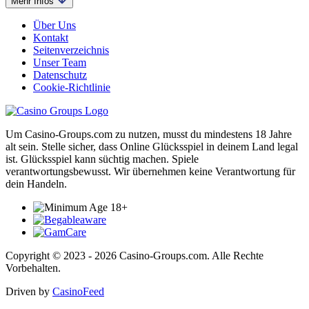
Mehr Infos
Über Uns
Kontakt
Seitenverzeichnis
Unser Team
Datenschutz
Cookie-Richtlinie
Um Casino-Groups.com zu nutzen, musst du mindestens 18 Jahre
alt sein. Stelle sicher, dass Online Glücksspiel in deinem Land legal
ist. Glücksspiel kann süchtig machen. Spiele
verantwortungsbewusst. Wir übernehmen keine Verantwortung für
dein Handeln.
Copyright © 2023 - 2026 Casino-Groups.com. Alle Rechte
Vorbehalten.
Driven by
CasinoFeed