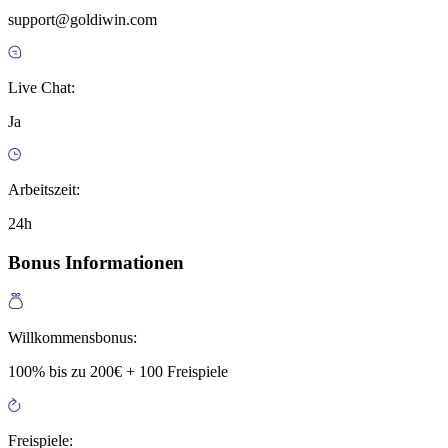
support@goldiwin.com
Live Chat:
Ja
Arbeitszeit:
24h
Bonus Informationen
Willkommensbonus:
100% bis zu 200€ + 100 Freispiele
Freispiele: