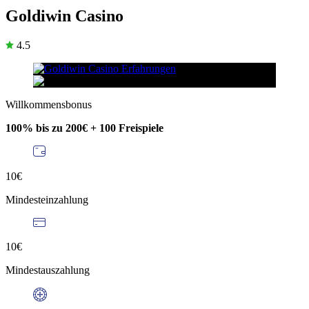
Goldiwin Casino
4.5
Willkommensbonus
100% bis zu 200€ + 100 Freispiele
10€
Mindesteinzahlung
10€
Mindestauszahlung