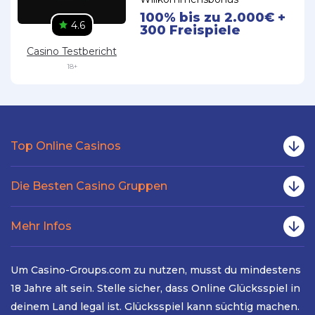
100% bis zu 2.000€ +
4.6
300 Freispiele
Casino Testbericht
18+
Top Online Casinos
Die Besten Casino Gruppen
Mehr Infos
Um Casino-Groups.com zu nutzen, musst du mindestens
18 Jahre alt sein. Stelle sicher, dass Online Glücksspiel in
deinem Land legal ist. Glücksspiel kann süchtig machen.