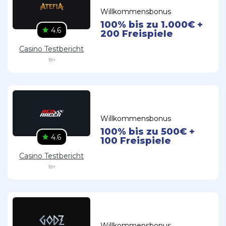
Willkommensbonus
100% bis zu 1.000€ +
4.6
200 Freispiele
Casino Testbericht
18+
Willkommensbonus
100% bis zu 500€ +
4.6
100 Freispiele
Casino Testbericht
18+
Willkommensbonus