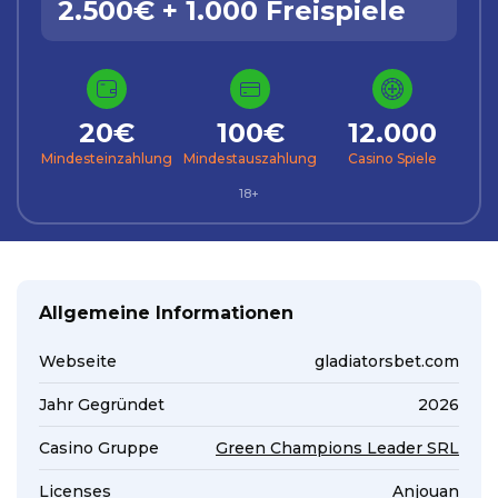
2.500€ + 1.000 Freispiele
20€
100€
12.000
Mindesteinzahlung
Mindestauszahlung
Casino Spiele
18+
Allgemeine Informationen
Webseite
gladiatorsbet.com
Jahr Gegründet
2026
Casino Gruppe
Green Champions Leader SRL
Licenses
Anjouan