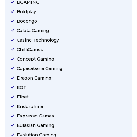
BGAMING
Boldplay
Booongo
Caleta Gaming
Casino Technology
ChilliGames
Concept Gaming
Copacabana Gaming
Dragon Gaming
EGT
Elbet
Endorphina
Espresso Games
Eurasian Gaming
Evolution Gaming