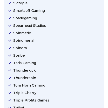
Slotopia
Smartsoft Gaming
Spadegaming
Spearhead Studios
Spinmatic
Spinomenal
Spinoro
Spribe
Tada Gaming
Thunderkick
Thunderspin
Tom Horn Gaming
Triple Cherry
Triple Profits Games
TVBet