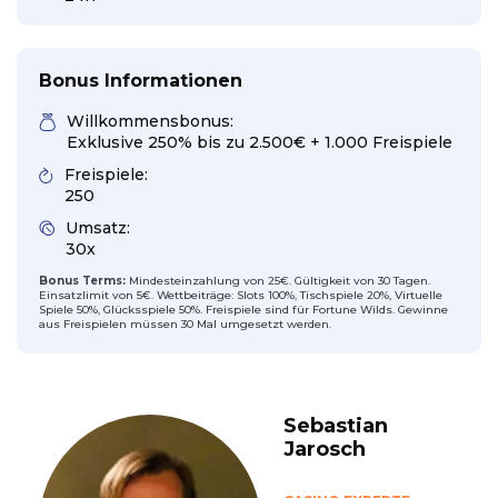
Bonus Informationen
Willkommensbonus:
Exklusive 250% bis zu 2.500€ + 1.000 Freispiele
Freispiele:
250
Umsatz:
30x
Bonus Terms:
Mindesteinzahlung von 25€. Gültigkeit von 30 Tagen.
Einsatzlimit von 5€. Wettbeiträge: Slots 100%, Tischspiele 20%, Virtuelle
Spiele 50%, Glücksspiele 50%. Freispiele sind für Fortune Wilds. Gewinne
aus Freispielen müssen 30 Mal umgesetzt werden.
Sebastian
Jarosch