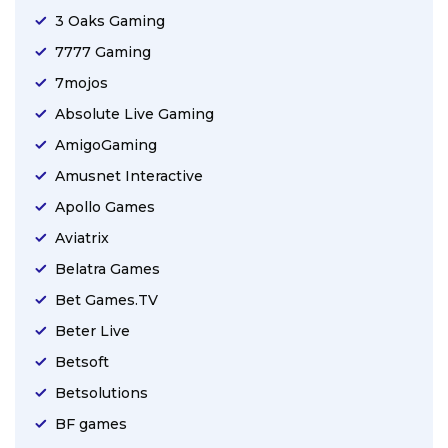
3 Oaks Gaming
7777 Gaming
7mojos
Absolute Live Gaming
AmigoGaming
Amusnet Interactive
Apollo Games
Aviatrix
Belatra Games
Bet Games.TV
Beter Live
Betsoft
Betsolutions
BF games