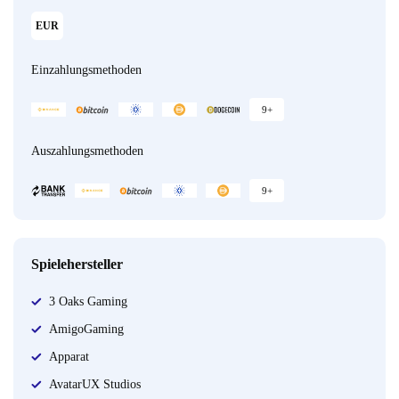
EUR
Einzahlungsmethoden
9+
Auszahlungsmethoden
9+
Spielehersteller
3 Oaks Gaming
AmigoGaming
Apparat
AvatarUX Studios