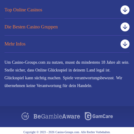
Top Online Casinos
Die Besten Casino Gruppen
Mehr Infos
Um Casino-Groups.com zu nutzen, musst du mindestens 18 Jahre alt sein.
Stelle sicher, dass Online Glücksspiel in deinem Land legal ist.
Glücksspiel kann süchtig machen. Spiele verantwortungsbewusst. Wir
übernehmen keine Verantwortung für dein Handeln.
Copyright © 2023 - 2026 Casino-Groups.com. Alle Rechte Vorbehalten.